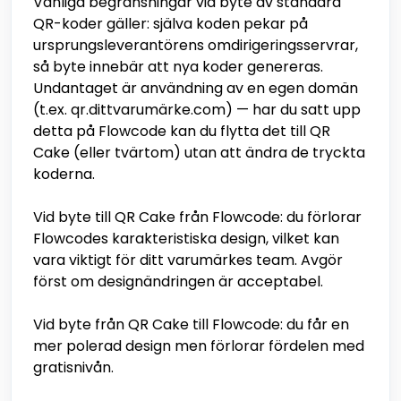
Vanliga begränsningar vid byte av standard
QR-koder gäller: själva koden pekar på
ursprungsleverantörens omdirigeringsservrar,
så byte innebär att nya koder genereras.
Undantaget är användning av en egen domän
(t.ex. qr.dittvarumärke.com) — har du satt upp
detta på Flowcode kan du flytta det till QR
Cake (eller tvärtom) utan att ändra de tryckta
koderna.
Vid byte till QR Cake från Flowcode: du förlorar
Flowcodes karakteristiska design, vilket kan
vara viktigt för ditt varumärkes team. Avgör
först om designändringen är acceptabel.
Vid byte från QR Cake till Flowcode: du får en
mer polerad design men förlorar fördelen med
gratisnivån.