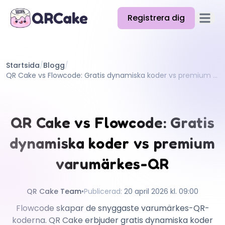
Registrera dig
Öppna
Funktioner
Startsida
/
Blogg
/
Priser
QR Cake vs Flowcode: Gratis dynamiska koder vs premium varumärkes-QR
Blogg
Docs
QR Cake vs Flowcode: Gratis
Hjälp
dynamiska koder vs premium
API
varumärkes-QR
QR Cake Team
•
Publicerad
:
20 april 2026 kl. 09:00
Flowcode skapar de snyggaste varumärkes-QR-
koderna. QR Cake erbjuder gratis dynamiska koder