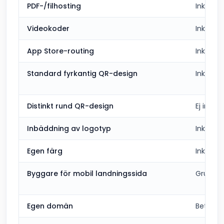
PDF-/filhosting
Inkluder
Videokoder
Inkluder
App Store-routing
Inkluder
Standard fyrkantig QR-design
Inkluder
Distinkt rund QR-design
Ej inklu
Inbäddning av logotyp
Inkluder
Egen färg
Inkluder
Byggare för mobil landningssida
Grundl
Egen domän
Betald