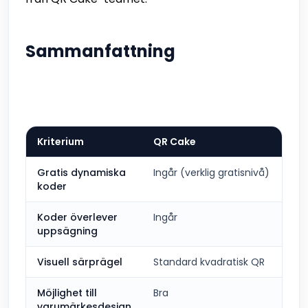
Sammanfattning
Kriterium
QR Cake
Fl
Gratis dynamiska
Ingår (verklig gratisnivå)
Gr
koder
Koder överlever
Ingår
Vis
uppsägning
Visuell särprägel
Standard kvadratisk QR
My
Möjlighet till
Bra
Br
varumärkesdesign