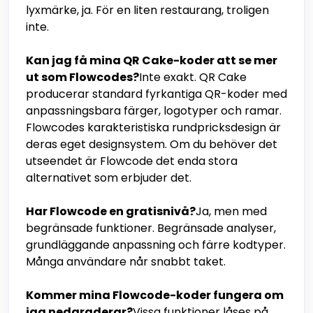
lyxmärke, ja. För en liten restaurang, troligen
inte.
Kan jag få mina QR Cake-koder att se mer
ut som Flowcodes?
Inte exakt. QR Cake
producerar standard fyrkantiga QR-koder med
anpassningsbara färger, logotyper och ramar.
Flowcodes karakteristiska rundpricksdesign är
deras eget designsystem. Om du behöver det
utseendet är Flowcode det enda stora
alternativet som erbjuder det.
Har Flowcode en gratisnivå?
Ja, men med
begränsade funktioner. Begränsade analyser,
grundläggande anpassning och färre kodtyper.
Många användare når snabbt taket.
Kommer mina Flowcode-koder fungera om
jag nedgraderar?
Vissa funktioner låses på