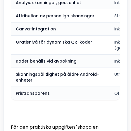
Analys: skanningar, geo, enhet
Inkluder
Attribution av personliga skanningar
Standar
Canva-integration
Inkluder
Gratisnivå för dynamiska QR-koder
Inkluder
(generö
Koder behålls vid avbokning
Inkluder
Skanningspålitlighet på äldre Android-
Utmärkt
enheter
Pristransparens
Offentli
För den praktiska uppgiften "skapa en