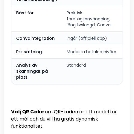
Bäst för
Praktisk
Pr
företagsanvändning,
oc
lång livslängd, Canva
de
Canvaintegration
Ingår (officiell app)
Ing
Prissättning
Modesta betalda nivåer
Pr
Analys av
Standard
Br
skanningar på
plats
Välj QR Cake
om QR-koden är ett medel för
ett mål och du vill ha gratis dynamisk
funktionalitet.