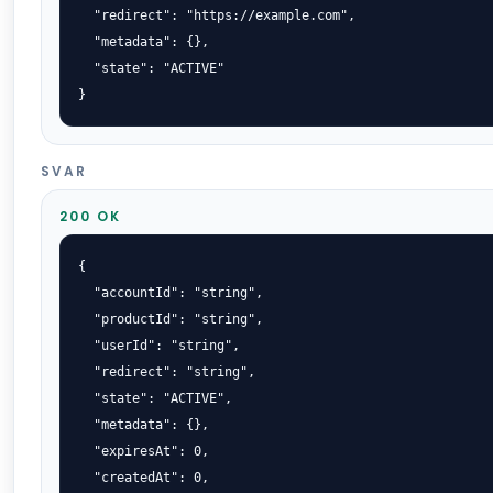
  "redirect": "https://example.com",

  "metadata": {},

  "state": "ACTIVE"

}
SVAR
200 OK
{

  "accountId": "string",

  "productId": "string",

  "userId": "string",

  "redirect": "string",

  "state": "ACTIVE",

  "metadata": {},

  "expiresAt": 0,

  "createdAt": 0,
