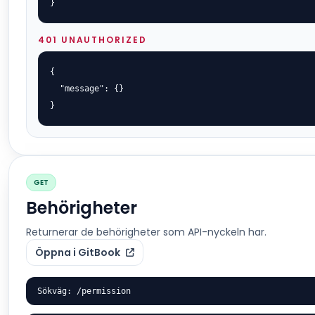
}
401 UNAUTHORIZED
{

  "message": {}

}
GET
Behörigheter
Returnerar de behörigheter som API-nyckeln har.
Öppna i GitBook
Sökväg: /permission