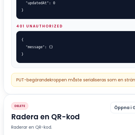
  "updatedAt": 0

}
401 UNAUTHORIZED
{

  "message": {}

}
PUT-begärandekroppen måste serialiseras som en strän
DELETE
Öppna i 
Radera en QR-kod
Raderar en QR-kod.