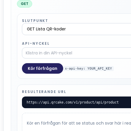
GET
SLUTPUNKT
API-NYCKEL
Kör förfrågan
x-api-key: YOUR_API_KEY
RESULTERANDE URL
https://api.qrcake.com/v1/product/api/product
Kör en förfrågan för att se status och svar här i real