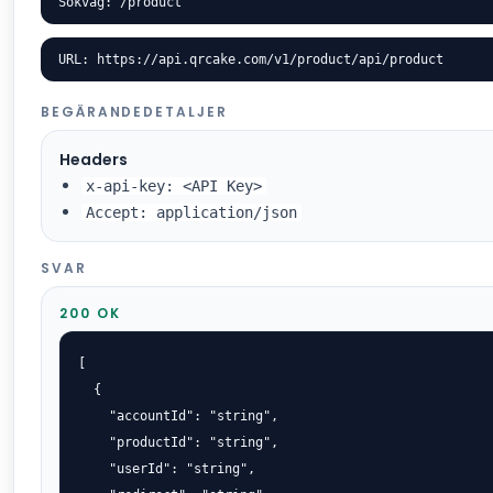
Sökväg: /product
URL: https://api.qrcake.com/v1/product/api/product
BEGÄRANDEDETALJER
Headers
x-api-key: <API Key>
Accept: application/json
SVAR
200 OK
[

  {

    "accountId": "string",

    "productId": "string",

    "userId": "string",
