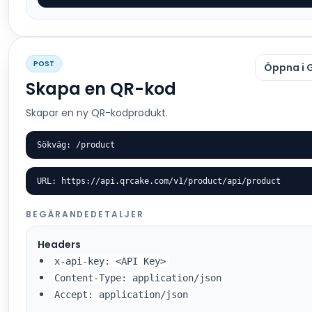
POST
Öppna i 
Skapa en QR-kod
Skapar en ny QR-kodprodukt.
Sökväg: /product
URL: https://api.qrcake.com/v1/product/api/product
BEGÄRANDEDETALJER
Headers
x-api-key: <API Key>
Content-Type: application/json
Accept: application/json