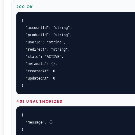
200 OK
{

  "accountId": "string",

  "productId": "string",

  "userId": "string",

  "redirect": "string",

  "state": "ACTIVE",

  "metadata": {},

  "createdAt": 0,

  "updatedAt": 0

}
401 UNAUTHORIZED
{

  "message": {}

}