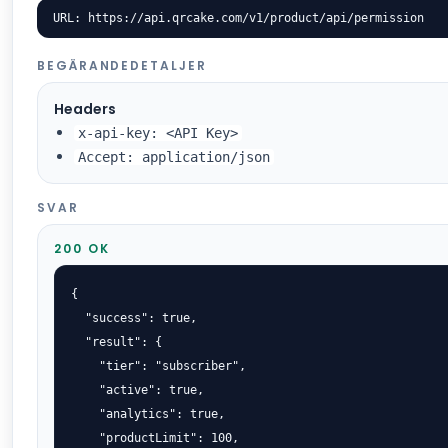
URL: https://api.qrcake.com/v1/product/api/permission
BEGÄRANDEDETALJER
Headers
x-api-key: <API Key>
Accept: application/json
SVAR
200 OK
{

  "success": true,

  "result": {

    "tier": "subscriber",

    "active": true,

    "analytics": true,

    "productLimit": 100,
