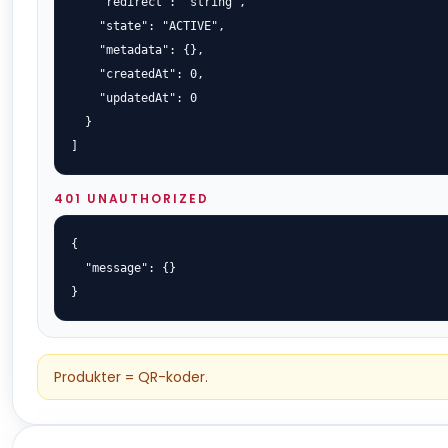
    "redirect": "string",

    "state": "ACTIVE",

    "metadata": {},

    "createdAt": 0,

    "updatedAt": 0

  }

]
401 UNAUTHORIZED
{

  "message": {}

}
Produkter = QR-koder.