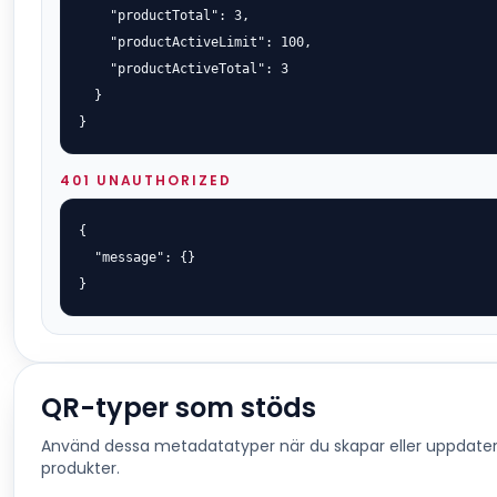
    "productTotal": 3,

    "productActiveLimit": 100,

    "productActiveTotal": 3

  }

}
401 UNAUTHORIZED
{

  "message": {}

}
QR-typer som stöds
Använd dessa metadatatyper när du skapar eller uppdate
produkter.