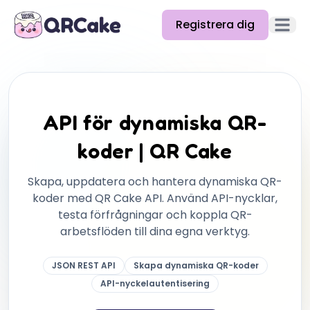
Registrera dig
Öppna
Funktioner
Priser
API för dynamiska QR-
Blogg
koder | QR Cake
Docs
Skapa, uppdatera och hantera dynamiska QR-
Hjälp
koder med QR Cake API. Använd API-nycklar,
testa förfrågningar och koppla QR-
API
arbetsflöden till dina egna verktyg.
JSON REST API
Skapa dynamiska QR-koder
API-nyckelautentisering