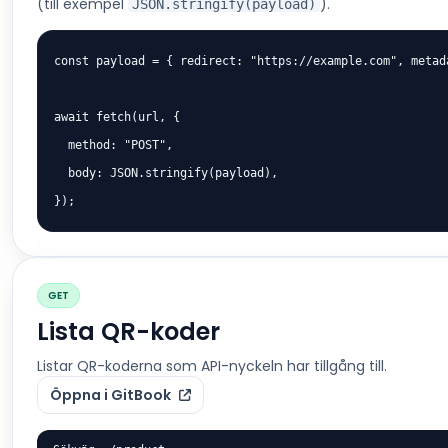
(till exempel
).
JSON.stringify(payload)
const payload = { redirect: "https://example.com", metada
await fetch(url, {

  method: "POST",

  body: JSON.stringify(payload),

});
GET
Lista QR-koder
Listar QR-koderna som API-nyckeln har tillgång till.
Öppna i GitBook