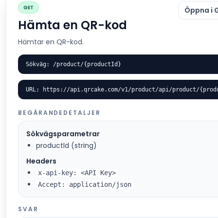
GET
Öppna i 
Hämta en QR-kod
Hämtar en QR-kod.
Sökväg: /product/{productId}
URL: https://api.qrcake.com/v1/product/api/product/{prod
BEGÄRANDEDETALJER
Sökvägsparametrar
productId (string)
Headers
x-api-key: <API Key>
Accept: application/json
SVAR