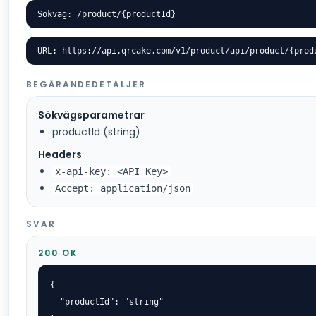
Sökväg: /product/{productId}
URL: https://api.qrcake.com/v1/product/api/product/{prod
BEGÄRANDEDETALJER
Sökvägsparametrar
productId (string)
Headers
x-api-key: <API Key>
Accept: application/json
SVAR
200 OK
{

  "productId": "string"
