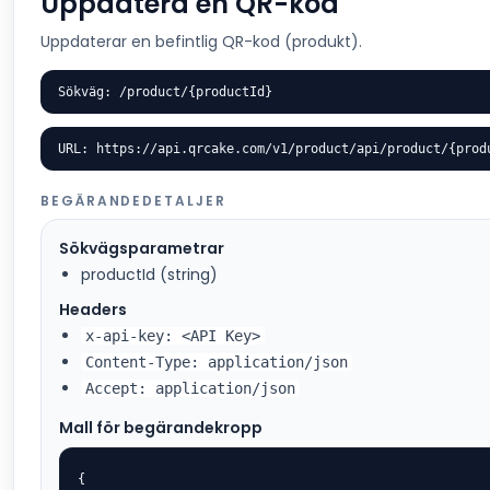
Uppdatera en QR-kod
Uppdaterar en befintlig QR-kod (produkt).
Sökväg: /product/{productId}
URL: https://api.qrcake.com/v1/product/api/product/{prod
BEGÄRANDEDETALJER
Sökvägsparametrar
productId (string)
Headers
x-api-key: <API Key>
Content-Type: application/json
Accept: application/json
Mall för begärandekropp
{
