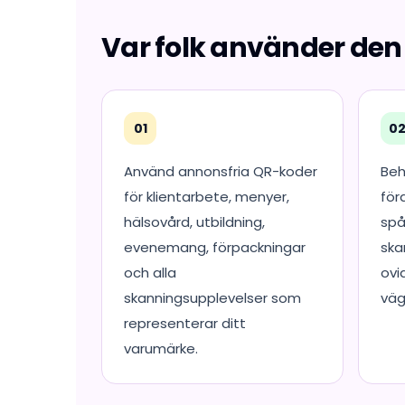
Var folk använder den
01
0
Använd annonsfria QR-koder
Beh
för klientarbete, menyer,
för
hälsovård, utbildning,
spå
evenemang, förpackningar
ska
och alla
ovi
skanningsupplevelser som
väg
representerar ditt
varumärke.