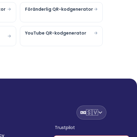
tor
Föränderlig QR-kodgenerator
YouTube QR-kodgenerator
🇸🇻
Trustpilot
cy