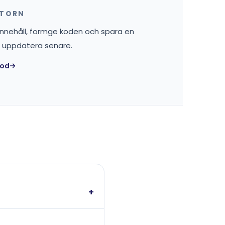
ATORN
tt innehåll, formge koden och spara en
 uppdatera senare.
kod
+