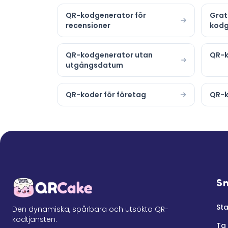
QR-kodgenerator för
Grat
recensioner
kodg
QR-kodgenerator utan
QR-k
utgångsdatum
QR-koder för företag
QR-k
S
Sta
Den dynamiska, spårbara och utsökta QR-
kodtjänsten.
Ta