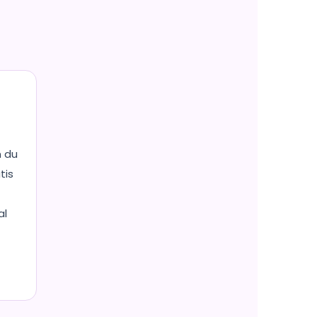
m du
tis
al