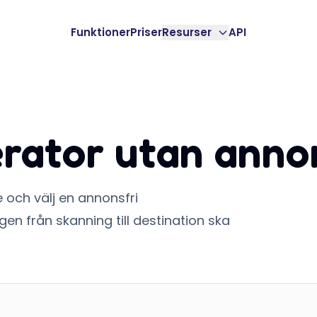
Funktioner
Priser
Resurser
API
rator utan anno
och välj en annonsfri
gen från skanning till destination ska