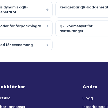
is dynamisk QR-
Redigerbar QR-kodgenera
enerator
oder för förpackningar
QR-kodmenyer för
restauranger
od för evenemang
nabblänkar
Andra
rtsida
Blogg
 bort annonser
Integritetspoli