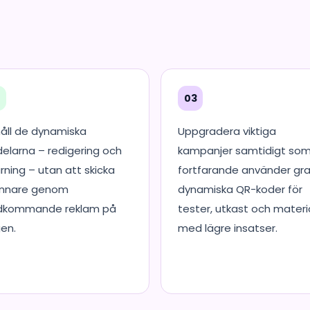
2
03
åll de dynamiska
Uppgradera viktiga
delarna – redigering och
kampanjer samtidigt so
rning – utan att skicka
fortfarande använder gra
nnare genom
dynamiska QR-koder för
dkommande reklam på
tester, utkast och materi
en.
med lägre insatser.