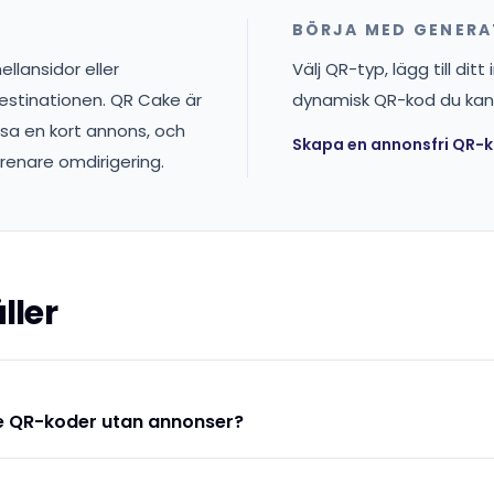
BÖRJA MED GENER
llansidor eller
Välj QR-typ, lägg till di
estinationen. QR Cake är
dynamisk QR-kod du kan
isa en kort annons, och
Skapa en annonsfri QR-
renare omdirigering.
ller
e QR-koder utan annonser?