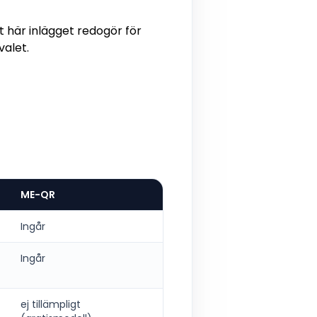
 här inlägget redogör för
valet.
ME-QR
Ingår
Ingår
ej tillämpligt