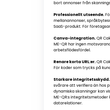
bort annonser från skanning
Professionellt utseende.
Fö
mellanannonser, språkbytesrub
SaaS-produkt. För företagsan
Canva-integration.
QR Cake
ME-QR har ingen motsvarande 
arbetsflödesfördel.
Renare korta URL:er.
QR Cake
För koder som trycks på kund
Starkare integritetsskydd.
svårare att verifiera än hos
dynamiska skanningar kan visa
ME-QR:s integritetsmetoder k
datarelationer.