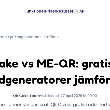
Funktioner
Priser
Resurser
API
ratis QR-kodgeneratorer jämförda
ake vs ME-QR: grati
dgeneratorer jämfö
QR Cake Team
•
Publicerad
:
27 april 2026 kl. 09:00
men annonsfinansierat. QR Cakes gratiskoder fortsä