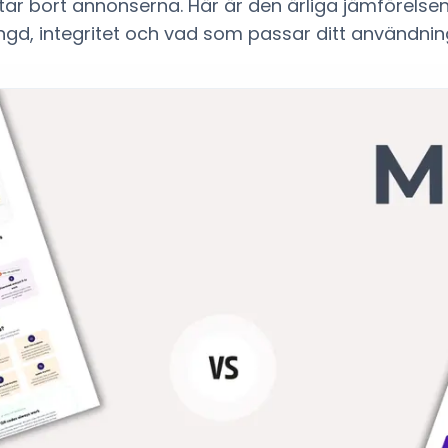
tar bort annonserna. Här är den ärliga jämförelsen 
ängd, integritet och vad som passar ditt användning