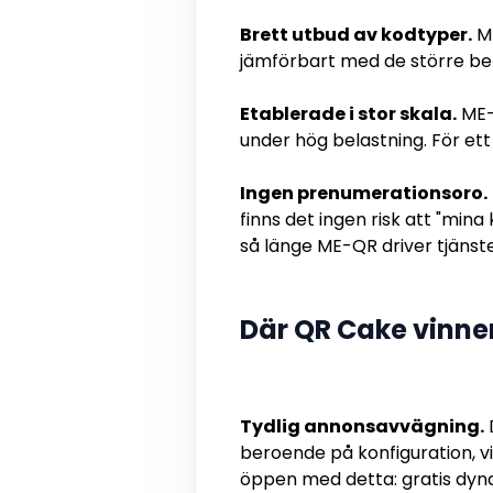
Brett utbud av kodtyper.
ME
jämförbart med de större be
Etablerade i stor skala.
ME-Q
under hög belastning. För et
Ingen prenumerationsoro.
finns det ingen risk att "mina
så länge ME-QR driver tjänst
Där QR Cake vinne
Tydlig annonsavvägning.
D
beroende på konfiguration, v
öppen med detta: gratis dyna