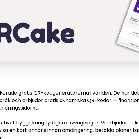
kerade gratis QR-kodgeneratorerna i världen. De har tiot
språk och erbjuder gratis dynamiska QR-koder — finansie
andningssidorna.
ativet byggt kring tydligare avvägningar. Vi erbjuder oc
visa en kort annons innan omdirigering, betalda planer ta
n.