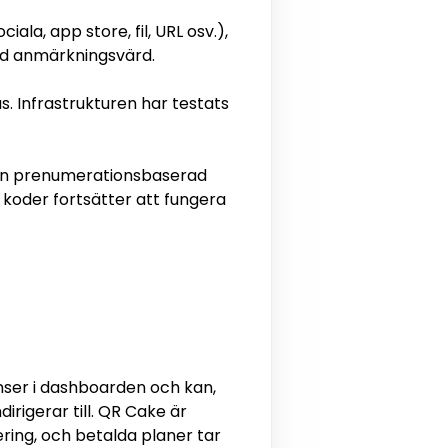
la, app store, fil, URL osv.),
dd anmärkningsvärd.
. Infrastrukturen har testats
 än prenumerationsbaserad
a koder fortsätter att fungera
nser i dashboarden och kan,
rigerar till. QR Cake är
ring, och betalda planer tar