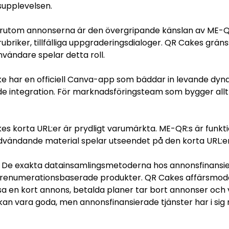
supplevelsen.
rutom annonserna är den övergripande känslan av ME-QR 
riker, tillfälliga uppgraderingsdialoger. QR Cakes gräns
vändare spelar detta roll.
 har en officiell Canva-app som bäddar in levande dyna
integration. För marknadsföringsteam som bygger allt i
s korta URL:er är prydligt varumärkta. ME-QR:s är funkt
vändande material spelar utseendet på den korta URL:en 
De exakta datainsamlingsmetoderna hos annonsfinansier
 prenumerationsbaserade produkter. QR Cakes affärsmodel
 en kort annons, betalda planer tar bort annonser och vi
an vara goda, men annonsfinansierade tjänster har i si