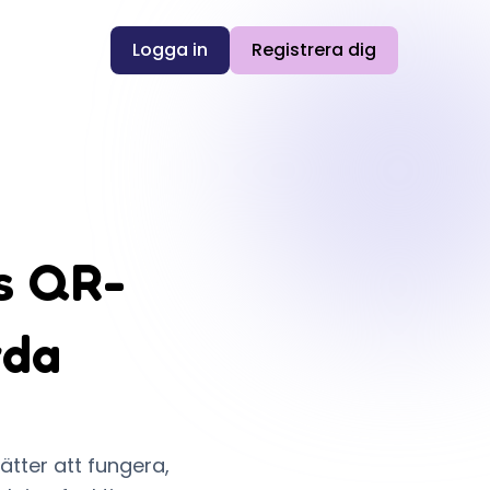
Logga in
Registrera dig
s QR-
rda
tter att fungera,