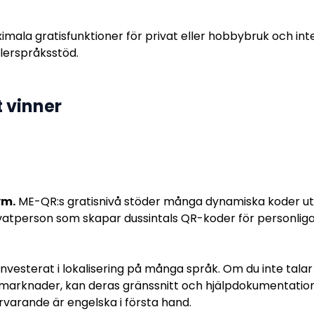
imala gratisfunktioner för privat eller hobbybruk och int
lerspråksstöd.
 vinner
ym.
ME-QR:s gratisnivå stöder många dynamiska koder uta
vatperson som skapar dussintals QR-koder för personliga
vesterat i lokalisering på många språk. Om du inte talar 
 marknader, kan deras gränssnitt och hjälpdokumentation f
varande är engelska i första hand.