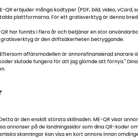
-QR erbjuder många kodtyper (PDF, bild, video, vCard, socia
talda plattformarna. För ett gratisverktyg är denna bre
R har funnits i flera år och betjänar en stor användarbas
t gratisverktyg är den driftsäkerheten betryggande.
Eftersom affärsmodellen är annonsfinansierad snarare
 koder slutade fungera för att jag glömde att förnya." Din
en.
r
etta är den enskilt största skillnaden. ME-QR visar anno
isa annonser på de landningssidor som dina QR-koder omdi
miska skanningar kan visa en kort annons innan omdirige