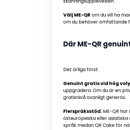
skanningsupplevelsen.
Välj ME-QR
om du vill ha max
om du behöver omfattande f
Där ME-QR genuint
Det ärliga först:
Genuint gratis vid hög vol
uppgradera. Om du är en pri
gratisnivå ovanligt generös.
Flerspråksstöd.
ME-QR har in
östeuropeiska eller asiatiska
språk medan QR Cake för när