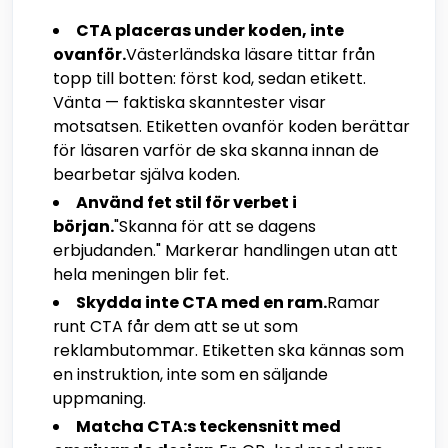
CTA placeras under koden, inte
ovanför.
Västerländska läsare tittar från
topp till botten: först kod, sedan etikett.
Vänta — faktiska skanntester visar
motsatsen. Etiketten ovanför koden berättar
för läsaren varför de ska skanna innan de
bearbetar själva koden.
Använd fet stil för verbet i
början.
"Skanna för att se dagens
erbjudanden." Markerar handlingen utan att
hela meningen blir fet.
Skydda inte CTA med en ram.
Ramar
runt CTA får dem att se ut som
reklambutommar. Etiketten ska kännas som
en instruktion, inte som en säljande
uppmaning.
Matcha CTA:s teckensnitt med