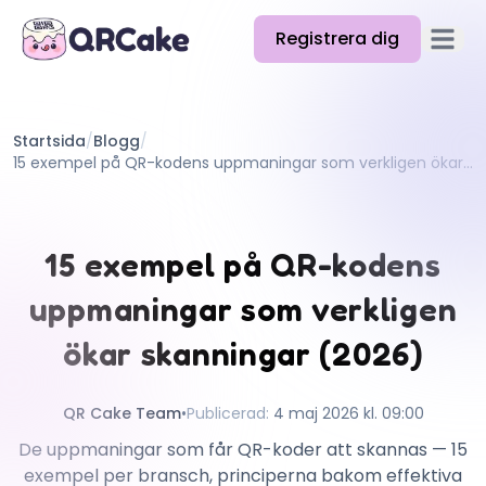
Registrera dig
Öppna
Funktioner
Startsida
/
Blogg
/
Priser
15 exempel på QR-kodens uppmaningar som verkligen ökar skanningar (2026)
Blogg
Docs
15 exempel på QR-kodens
Hjälp
uppmaningar som verkligen
API
ökar skanningar (2026)
QR Cake Team
•
Publicerad
:
4 maj 2026 kl. 09:00
De uppmaningar som får QR-koder att skannas — 15
exempel per bransch, principerna bakom effektiva