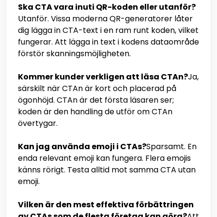
Ska CTA vara inuti QR-koden eller utanför?
Utanför. Vissa moderna QR-generatorer låter
dig lägga in CTA-text i en ram runt koden, vilket
fungerar. Att lägga in text i kodens dataområde
förstör skanningsmöjligheten.
Kommer kunder verkligen att läsa CTAn?
Ja,
särskilt när CTAn är kort och placerad på
ögonhöjd. CTAn är det första läsaren ser;
koden är den handling de utför om CTAn
övertygar.
Kan jag använda emoji i CTAs?
Sparsamt. En
enda relevant emoji kan fungera. Flera emojis
känns rörigt. Testa alltid mot samma CTA utan
emoji.
Vilken är den mest effektiva förbättringen
av CTAs som de flesta företag kan göra?
Att