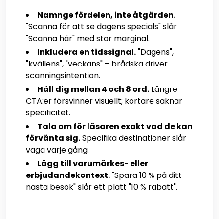
Namnge fördelen, inte åtgärden.
"Scanna för att se dagens specials" slår
"Scanna här" med stor marginal.
Inkludera en tidssignal.
"Dagens",
"kvällens", "veckans" – brådska driver
scanningsintention.
Håll dig mellan 4 och 8 ord.
Längre
CTA:er försvinner visuellt; kortare saknar
specificitet.
Tala om för läsaren exakt vad de kan
förvänta sig.
Specifika destinationer slår
vaga varje gång.
Lägg till varumärkes- eller
erbjudandekontext.
"Spara 10 % på ditt
nästa besök" slår ett platt "10 % rabatt".