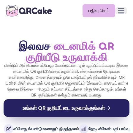
பதிவு செய்
முதன்மை
அம்சங்கள்
விலை
இலவச
டைனமிக் QR
குறியீடு உருவாக்கி
வலைப்பதிவு
மீண்டும் அச்சிடாமல் எப்போது வேண்டுமானாலும் புதுப்பிக்கக்கூடிய இலவச
ஆவணங்கள்
டைனமிக் QR குறியீடுகளை உருவாக்கி, ஸ்கான்களை நேரடியாக
கண்காணித்து, அனைத்தையும் ஒரே டாஷ்போர்டில் நிர்வகிக்கவும். QR
உதவி
Cake-இன் டைனமிக் QR குறியீடு ஜெனரேட்டர் இலவசம், கிரெடிட் கார்டு
தேவை இல்லை — மேலும் கட்டண திட்டத்தை ரத்து செய்தாலும், உங்கள்
API
QR குறியீடுகள் என்றும் காலாவதி ஆகாது.
உங்கள் QR குறியீட்டை உருவாக்குங்கள்
எப்போது வேண்டுமானாலும் திருத்தலாம்
நேரடி ஸ்கேன் பகுப்பாய்வு