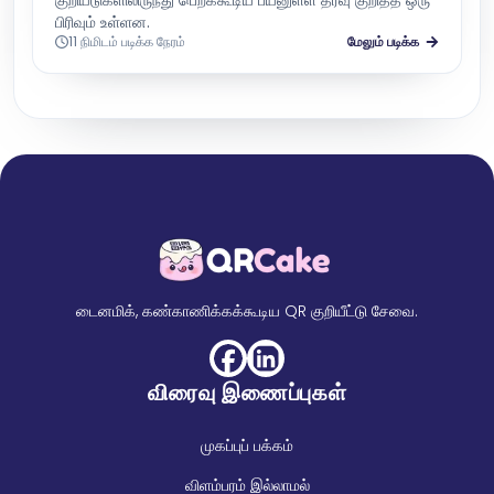
குறியீடுகளிலிருந்து பெறக்கூடிய பயனுள்ள தரவு குறித்த ஒரு
பிரிவும் உள்ளன.
11 நிமிடம் படிக்க நேரம்
மேலும் படிக்க
டைனமிக், கண்காணிக்கக்கூடிய QR குறியீட்டு சேவை.
விரைவு இணைப்புகள்
முகப்புப் பக்கம்
விளம்பரம் இல்லாமல்