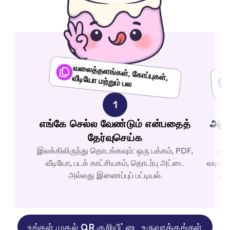
வலை
த்தளங்கள், கோ
ப்புகள், வீடியோ
மற்றும் பல
1
எங்கே செல்ல வேண்டும் என்பதைத்
அதற
தேர்வுசெய்க
இலக்கிலிருந்து தொடங்கவும்: ஒரு பக்கம், PDF,
குற
வீடியோ, படக் காட்சியகம், தொடர்பு அட்டை
வடிவமை
அல்லது இணைப்புப் பட்டியல்.
வடி
உங்கள் முதல் QR குறியீட்டை உருவாக்குங்கள்