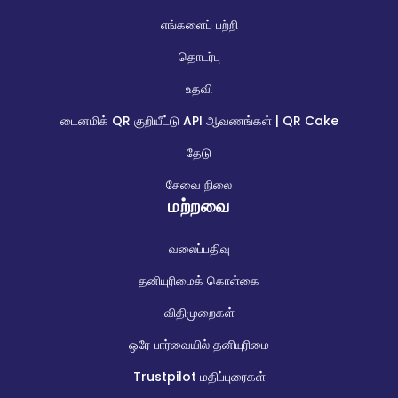
எங்களைப் பற்றி
தொடர்பு
உதவி
டைனமிக் QR குறியீட்டு API ஆவணங்கள் | QR Cake
தேடு
சேவை நிலை
மற்றவை
வலைப்பதிவு
தனியுரிமைக் கொள்கை
விதிமுறைகள்
ஒரே பார்வையில் தனியுரிமை
Trustpilot மதிப்புரைகள்