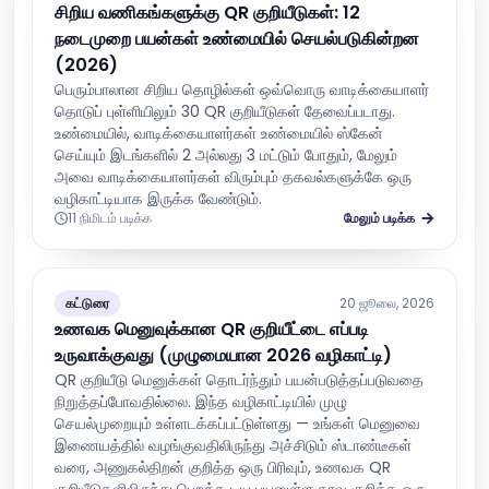
சிறிய வணிகங்களுக்கு QR குறியீடுகள்: 12
நடைமுறை பயன்கள் உண்மையில் செயல்படுகின்றன
(2026)
பெரும்பாலான சிறிய தொழில்கள் ஒவ்வொரு வாடிக்கையாளர்
தொடுப் புள்ளியிலும் 30 QR குறியீடுகள் தேவைப்படாது.
உண்மையில், வாடிக்கையாளர்கள் உண்மையில் ஸ்கேன்
செய்யும் இடங்களில் 2 அல்லது 3 மட்டும் போதும், மேலும்
அவை வாடிக்கையாளர்கள் விரும்பும் தகவல்களுக்கே ஒரு
வழிகாட்டியாக இருக்க வேண்டும்.
11 நிமிடம் படிக்க
மேலும் படிக்க
கட்டுரை
20 ஜூலை, 2026
உணவக மெனுவுக்கான QR குறியீட்டை எப்படி
உருவாக்குவது (முழுமையான 2026 வழிகாட்டி)
QR குறியீடு மெனுக்கள் தொடர்ந்தும் பயன்படுத்தப்படுவதை
நிறுத்தப்போவதில்லை. இந்த வழிகாட்டியில் முழு
செயல்முறையும் உள்ளடக்கப்பட்டுள்ளது — உங்கள் மெனுவை
இணையத்தில் வழங்குவதிலிருந்து அச்சிடும் ஸ்டாண்டீகள்
வரை, அணுகல்திறன் குறித்த ஒரு பிரிவும், உணவக QR