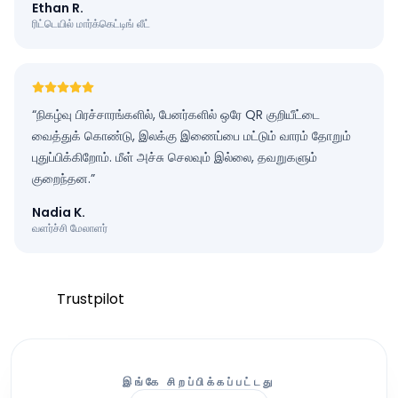
Ethan R.
ரிட்டெயில் மார்க்கெட்டிங் லீட்
“
நிகழ்வு பிரச்சாரங்களில், பேனர்களில் ஒரே QR குறியீட்டை
வைத்துக் கொண்டு, இலக்கு இணைப்பை மட்டும் வாரம் தோறும்
புதுப்பிக்கிறோம். மீள் அச்சு செலவும் இல்லை, தவறுகளும்
குறைந்தன.
”
Nadia K.
வளர்ச்சி மேலாளர்
Trustpilot
இங்கே சிறப்பிக்கப்பட்டது