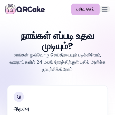
பதிவு செய்
முதன்மை
அம்சங்கள்
நாங்கள் எப்படி உதவ
விலை
முடியும்?
வலைப்பதிவு
நாங்கள் ஒவ்வொரு செய்தியையும் படிக்கிறோம்,
ஆவணங்கள்
வாரநாட்களில் 24 மணி நேரத்திற்குள் பதில் அளிக்க
முயற்சிக்கிறோம்.
உதவி
API
ஆதரவு