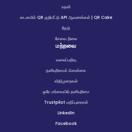
உதவி
டைனமிக் QR குறியீட்டு API ஆவணங்கள் | QR Cake
தேடு
சேவை நிலை
மற்றவை
வலைப்பதிவு
தனியுரிமைக் கொள்கை
விதிமுறைகள்
ஒரே பார்வையில் தனியுரிமை
Trustpilot மதிப்புரைகள்
LinkedIn
Facebook