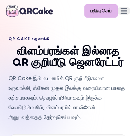
பதிவு செய்
முதன்மை
அம்சங்கள்
QR CAKE உருவாக்கி
விலை
விளம்பரங்கள் இல்லாத
வலைப்பதிவு
QR குறியீடு ஜெனரேட்டர்
ஆவணங்கள்
QR Cake இல் டைனமிக் QR குறியீடுகளை
உதவி
உருவாக்கி, ஸ்கேன் முதல் இலக்கு வரையிலான பாதை
API
சுத்தமாகவும், தொழில் ரீதியாகவும் இருக்க
வேண்டுமெனில், விளம்பரமில்லா ஸ்கேன்
அனுபவத்தைத் தேர்வுசெய்யவும்.