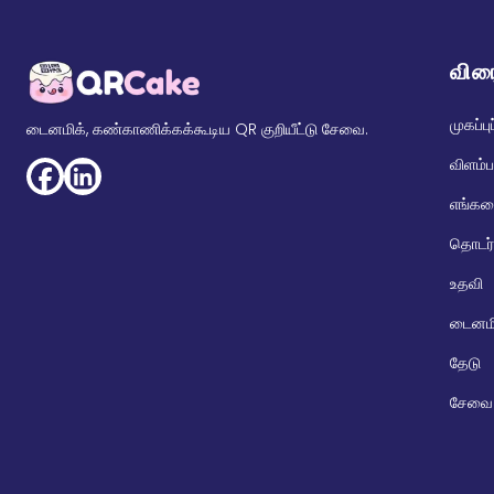
விர
முகப்பு
டைனமிக், கண்காணிக்கக்கூடிய QR குறியீட்டு சேவை.
விளம்ப
எங்களை
தொடர்
உதவி
டைனமி
தேடு
சேவை