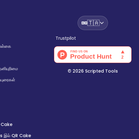
🇹🇦
Trustpilot
ொள்கை
தனியுரிமை
©
2026
Scripted Tools
்புரைகள்
 Cake
s இல் QR Cake