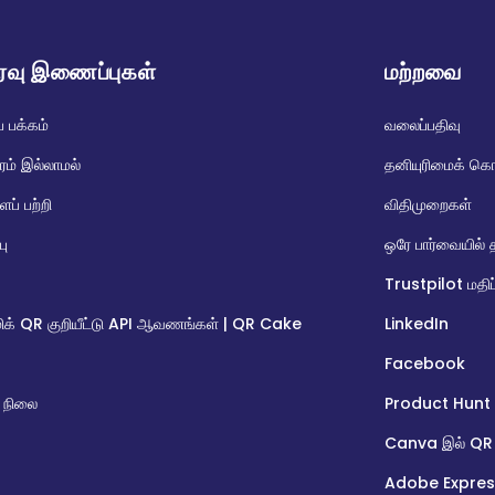
ைவு இணைப்புகள்
மற்றவை
ப் பக்கம்
வலைப்பதிவு
ரம் இல்லாமல்
தனியுரிமைக் க
ப் பற்றி
விதிமுறைகள்
பு
ஒரே பார்வையில் 
Trustpilot மதிப
க் QR குறியீட்டு API ஆவணங்கள் | QR Cake
LinkedIn
Facebook
 நிலை
Product Hunt
Canva இல் QR
Adobe Expres