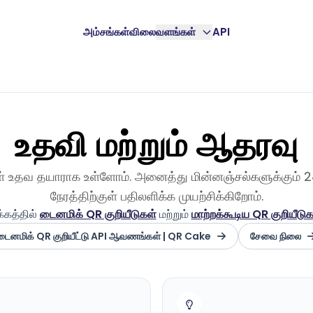
அம்சங்கள்
விலை
வளங்கள்
API
உதவி மற்றும் ஆதரவு
ள் உதவ தயாராக உள்ளோம். அனைத்து மின்னஞ்சல்களுக்கும் 
நேரத்திற்குள் பதிலளிக்க முயற்சிக்கிறோம்.
க்கத்தில்
டைனமிக் QR குறியீடுகள்
மற்றும்
மாற்றக்கூடிய QR குறியீடுக
டைனமிக் QR குறியீட்டு API ஆவணங்கள் | QR Cake
சேவை நிலை