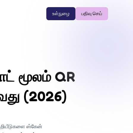
உள்நுழை
பதிவு செய்
ாட் மூலம் QR
்வது (2026)
ுறியீடுகளை ஸ்கேன்