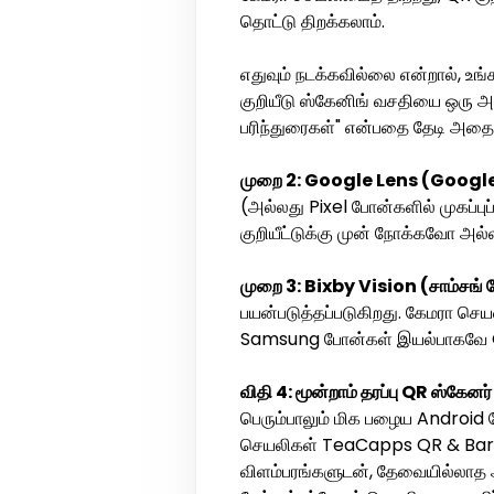
தொட்டு திறக்கலாம்.
எதுவும் நடக்கவில்லை என்றால், உ
குறியீடு ஸ்கேனிங் வசதியை ஒரு அம
பரிந்துரைகள்" என்பதை தேடி அதை 
முறை 2: Google Lens (Googl
(அல்லது Pixel போன்களில் முகப்ப
குறியீட்டுக்கு முன் நோக்கவோ அல்
முறை 3: Bixby Vision (சாம்சங் ப
பயன்படுத்தப்படுகிறது. கேமரா செயல
Samsung போன்கள் இயல்பாகவே Go
விதி 4: மூன்றாம் தரப்பு QR ஸ்கேனர
பெரும்பாலும் மிக பழைய Android போ
செயலிகள் TeaCapps QR & Barc
விளம்பரங்களுடன், தேவையில்லாத அ