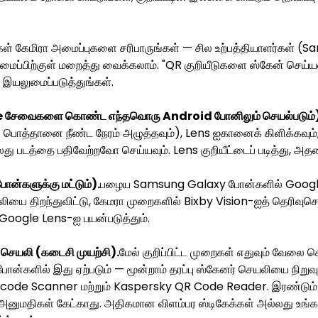
ங்கள் கேமிரா அமைப்புகளை சரிபாருங்கள் — சில உற்பத்தியாளர்கள் 
ைப்பிற்குள் மறைத்து வைக்கலாம். "QR குறியீடுகளை ஸ்கேன் செய்யவும
இயலுமைப்படுத்துங்கள்.
e சேவைகளை கொண்ட எந்தவொரு Android போனிலும் செயல்படும்)
ுப் பொத்தானை நீண்ட நேரம் அழுத்தவும்), Lens ஐகானைக் கிளிக்கவு
லது படத்தை பதிவேற்றவோ செய்யவும். Lens குறியீட்டைப் படித்து, அ
ோன்களுக்கு மட்டும்).
பழைய Samsung Galaxy போன்களில் Google 
ியை திறந்துவிட்டு, கேமரா முறைகளில் Bixby Vision-ஐத் தெரிவுசெய்
ogle Lens-ஐ பயன்படுத்தும்.
் செயலி (கடைசி முயற்சி).
மேல் குறிப்பிட்ட முறைகள் எதுவும் வேலை 
ன்களில் இது ஏற்படும் — மூன்றாம் தரப்பு ஸ்கேனர் செயலியை நிறுவுங
ode Scanner மற்றும் Kaspersky QR Code Reader. இரண்டு
னுமதிகள் கேட்காது. அதிகமான விளம்பர ஸ்டிகேக்கள் அல்லது உங்க