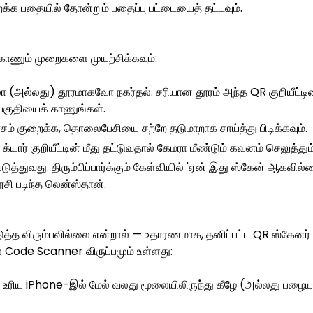
றக்க பதையில் தோன்றும் பதைப்பு பட்டையைத் தட்டவும்.
்காணும் முறைகளை முயற்சிக்கவும்:
ுகிலோ (அல்லது) தூரமாகவோ நகர்தல். சரியான தூரம் அந்த QR குறியீட
ள பகுதியைக் காணுங்கள்.
ிரகாசம் குறைக்க, தொலைபேசியை சற்றே தடுமாறாக சாய்த்து பிடிக்கவும்.
்யார் குறியீட்டின் மீது தட்டுவதால் கேமரா மீண்டும் கவனம் செலுத்தும்
டுத்துவது. திரும்பிப்பார்க்கும் கேள்வியில் 'ஏன் இது ஸ்கேன் ஆக
ூசி படிந்த லென்ஸ்தான்.
டுத்த விரும்பவில்லை என்றால் — உதாரணமாக, தனிப்பட்ட QR ஸ்கேனர்
Code Scanner விருப்பமும் உள்ளது:
க உரிய iPhone-இல் மேல் வலது மூலையிலிருந்து கீழே (அல்லது பழைய