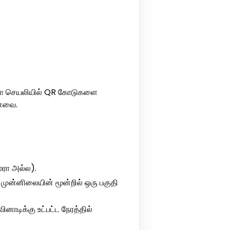
ேமரா செயலியில் QR கோடுகளை
ானவை.
மரா அல்ல).
் முன்னிலையின் மூன்றில் ஒரு பகுதி
னாடிக்கு உட்பட்ட நேரத்தில்