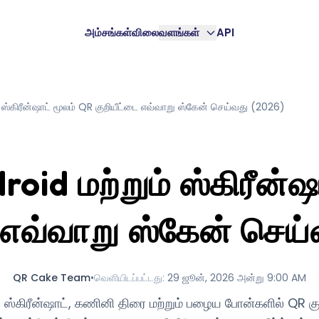
அம்சங்கள்
விலை
வளங்கள்
API
 ஸ்கிரீன்ஷாட் மூலம் QR குறியீட்டை எவ்வாறு ஸ்கேன் செய்வது (2026)
roid மற்றும் ஸ்கிரீன்ஷ
 எவ்வாறு ஸ்கேன் செய
QR Cake Team
•
வெளியிடப்பட்டது
:
29 ஜூன், 2026 அன்று 9:00 AM
 ஸ்கிரீன்ஷாட், கணினி திரை மற்றும் பழைய போன்களில் QR க