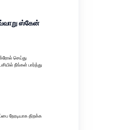
எவ்வாறு ஸ்கேன்
க்ரோல் செய்து
யில் நீங்கள் பார்த்து
்பை நேரடியாக திறக்க