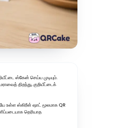
ீட்டை ஸ்கேன் செய்ய முடியும்.
ாவைத் திறந்து, குறியீட்டைக்
ேயே உள்ள ஸ்கிரீன் ஷாட் மூலமாக QR
வெளிப்படையாக தெரியாத