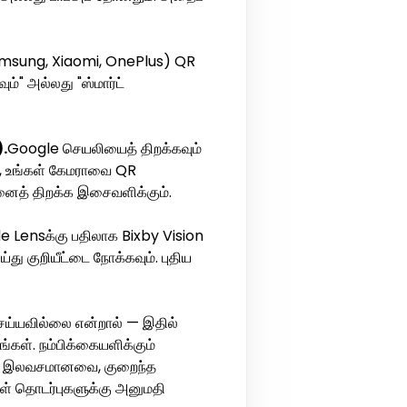
(Samsung, Xiaomi, OnePlus) QR
்" அல்லது "ஸ்மார்ட்
.
Google செயலியைத் திறக்கவும்
ம், உங்கள் கேமராவை QR
தனைத் திறக்க இசைவளிக்கும்.
Lensக்கு பதிலாக Bixby Vision
து குறியீட்டை நோக்கவும். புதிய
செய்யவில்லை என்றால் — இதில்
்கள். நம்பிக்கையளிக்கும்
ம் இலவசமானவை, குறைந்த
ள் தொடர்புகளுக்கு அனுமதி