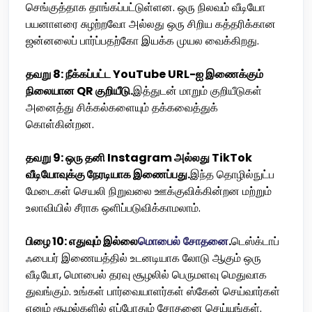
செங்குத்தாக தாங்கப்பட்டுள்ளன. ஒரு நிலவம் வீடியோ
பயனாளரை சுழற்றவோ அல்லது ஒரு சிறிய கத்தரிக்கான
ஜன்னலைப் பார்ப்பதற்கோ இயக்க முயல வைக்கிறது.
தவறு 8: நீக்கப்பட்ட YouTube URL-ஐ இணைக்கும்
நிலையான QR குறியீடு.
இத்துடன் மாறும் குறியீடுகள்
அனைத்து சிக்கல்களையும் தக்கவைத்துக்
கொள்கின்றன.
தவறு 9: ஒரு தனி Instagram அல்லது TikTok
வீடியோவுக்கு நேரடியாக இணைப்பது.
இந்த தொழில்நுட்ப
மேடைகள் செயலி நிறுவலை ஊக்குவிக்கின்றன மற்றும்
உலாவியில் சீராக ஒளிப்படுவிக்காமலாம்.
பிழை 10: எதுவும் இல்லை
மொபைல் சோதனை
.
டெஸ்க்டாப்
ஃபைபர் இணையத்தில் உடனடியாக லோடு ஆகும் ஒரு
வீடியோ, மொபைல் தரவு சூழலில் பெருமளவு மெதுவாக
துவங்கும். உங்கள் பார்வையாளர்கள் ஸ்கேன் செய்வார்கள்
எனும் சூழல்களில் எப்போதும் சோதனை செய்யுங்கள்.