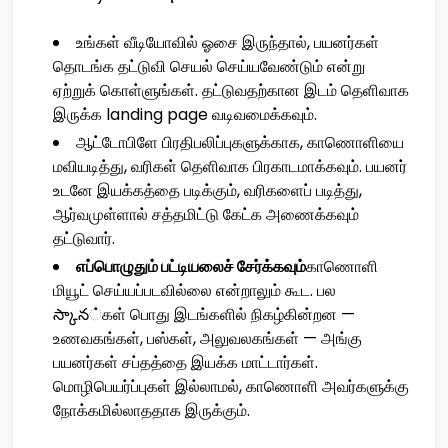
உங்கள் வீடியோவில் ஓசை இருந்தால், பயனர்கள்
தொடங்க தட்டுவி செயல் செய்யவேண்டும் என்று
ஏற்றுக் கொள்ளுங்கள். தட்டுவதற்கான இடம் தெளிவாக
இருக்க landing page வடிவமைக்கவும்.
ஆட்டோபிளே பிரதிபலிப்புகளுக்காக, காணொளியை
மவியடித்து, வரிகள் தெளிவாக பிரகாடமாக்கவும். பயனர்
உடனே இயக்கத்தை படிக்கும், வரிகளைப் படித்து,
ஆர்வமுள்ளால் சத்தமிட்டு கேட்க அணைக்கவும்
தட்டுவார்.
எப்பொழுதும் பட்டியலைச் சேர்க்கவும்
காணொளி
மியூட் செய்யப்படவில்லை என்றாலும் கூட. பல
స్కాన்கள் பொது இடங்களில் நிகழ்கின்றன —
உணவகங்கள், பஸ்கள், அலுவலகங்கள் — அங்கு
பயனர்கள் சப்தத்தை இயக்க மாட்டார்கள்.
மொழிபெயர்ப்புகள் இல்லாமல், காணொளி அவர்களுக்கு
நோக்கமில்லாததாக இருக்கும்.