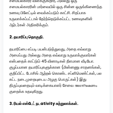
சமையல்காரர் விளக்குகிறார், அல்லது ஒரு
சமையல்காரரின் பார்வையில் ஒரு சின்ன ஒருங்கிணைந்த
உணவு பிளேட்டில் வைக்கப்படும் காட்சி. சிறப்பாக
உருவாக்கப்பட்டால் தேர்ந்தெடுக்கப்பட்ட உணவுகளின்
ஆர்டர்கள் அதிகரிக்கும்.
2. தயாரிப்பு தொகுதி.
தயாரிப்பை எப்படி பயன்படுத்துவது, அதை எவ்வாறு
அமைப்பது அல்லது அதை எவ்வாறு உருவாக்குவார்கள்
என்பதைக் காட்டும் 45 வினாடிகள் நீளமான வீடியோ.
குழப்பமான தயாரிப்புகளுக்கான (மின்னணு சாதனங்கள்,
குறிப்பிட்ட டோசிங் ஆற்றல் கொண்ட சப்ளிமெண்ட்கள், பல
கட்ட நடைமுறையுடைய அழகு பொருட்கள்) இது
திருப்புவதையும் வாடிக்கையாளர் சேவை അന്വേഷണം
குறைக்க உதவுகிறது.
3. ரியல் எஸ்டேட் நடativity சுற்றுலாக்கள்.