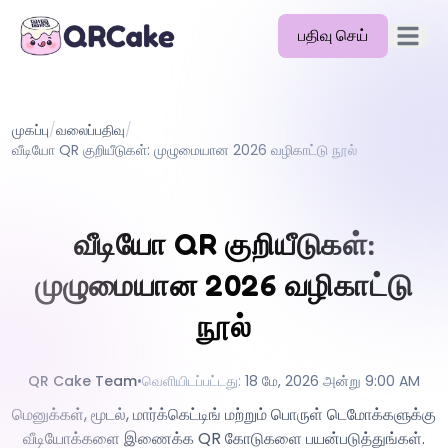
பதிவு செய்
முதன்மை
அம்சங்கள்
முகப்பு
/
வலைப்பதிவு
/
விலை
வீடியோ QR குறியீடுகள்: முழுமையான 2026 வழிகாட்டு நூல்
வலைப்பதிவு
ஆவணங்கள்
வீடியோ QR குறியீடுகள்:
உதவி
முழுமையான 2026 வழிகாட்டு
API
நூல்
QR Cake Team
•
வெளியிடப்பட்டது
:
18 மே, 2026 அன்று 9:00 AM
மெனுக்கள், மூடல், மார்க்கெட்டிங் மற்றும் பொருள் டெமோக்களுக்கு
வீடியோக்களை இணைக்க QR கோடுகளை பயன்படுத்துங்கள்.