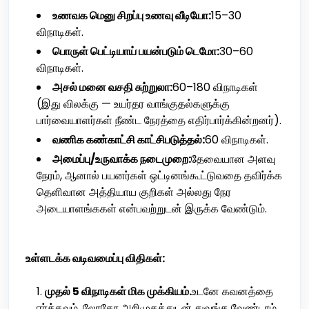
உணவக மெனு சிறப்பு உணவு வீடியோ:
15–30
விநாடிகள்.
பொருள் பெட்டியாய் பயன்படும் டெமோ:
30–60
விநாடிகள்.
அசல் மனை வசதி சுற்றுலா:
60–180 விநாடிகள்
(இது விலக்கு — உயர்தர வாங்குதல்களுக்கு
பார்வையாளர்கள் நீண்ட நேரத்தை எதிர்பார்க்கின்றனர்).
வணிக கண்காட்சி காட்சிபடுத்தல்:
60 விநாடிகள்.
அமைப்பு/உருவாக்க நடைமுறை:
தேவையான அளவு
நேரம், ஆனால் பயனர்கள் ஒட்டினங்கூட்டுவதை தவிர்க்க
தெளிவான அத்தியாய குறிகள் அல்லது நேர
அடையாளங்ககள் என்பவற்றுடன் இருக்க வேண்டும்.
உள்ளடக்க வடிவமைப்பு விதிகள்:
முதல் 5 விநாடிகள் மிக முக்கியம்.
உடனே கவனத்தை
ஈர்க்கவும். லோகோ அறிமுகத்துடன் துவங்க வேண்டாம்.