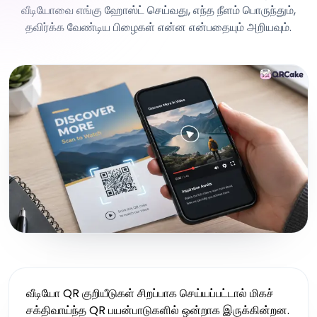
வீடியோவை எங்கு ஹோஸ்ட் செய்வது, எந்த நீளம் பொருந்தும்,
தவிர்க்க வேண்டிய பிழைகள் என்ன என்பதையும் அறியவும்.
வீடியோ QR குறியீடுகள் சிறப்பாக செய்யப்பட்டால் மிகச்
சக்திவாய்ந்த QR பயன்பாடுகளில் ஒன்றாக இருக்கின்றன.