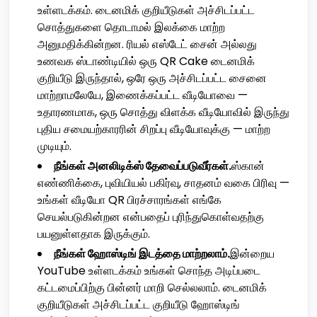
உள்ளடக்கம். டைனமிக் குறியீடுகள் அச்சிடப்பட்ட
சொத்துகளை தொடாமல் இலக்கை மாற்ற
அனுமதிக்கின்றன. ரியல் எஸ்டேட் சைன் அல்லது
உணவக ஸ்டாண்டியில் ஒரு QR Cake டைனமிக்
குறியீடு இருந்தால், ஒரே ஒரு அச்சிடப்பட்ட சைனை
மாற்றாமலேயே, இணைக்கப்பட்ட வீடியோவை —
உதாரணமாக, ஒரு சொத்து விளக்க வீடியோவில் இருந்து
புதிய சமையற்காரரின் சிறப்பு வீடியோவுக்கு — மாற்ற
முடியும்.
நீங்கள் அனலிடிக்ஸ் தேவைப்படுவீர்கள்.
ஸ்கான்
எண்ணிக்கை, புவியியல் பகிர்வு, சாதனம் வகை பிரிவு —
உங்கள் வீடியோ QR பிரச்சாரங்கள் எங்கே
செயல்படுகின்றன என்பதைப் புரிந்துகொள்வதற்கு
பயனுள்ளதாக இருக்கும்.
நீங்கள் ஹோஸ்டிங் இடத்தை மாற்றலாம்.
இன்றைய
YouTube உள்ளடக்கம் உங்கள் சொந்த அடிப்படை
கட்டமைப்பிற்கு பின்னர் மாறி செல்லலாம். டைனமிக்
குறியீடுகள் அச்சிடப்பட்ட குறியீடு ஹோஸ்டிங்