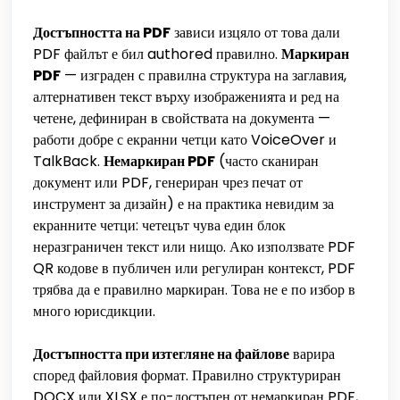
Достъпността на PDF
зависи изцяло от това дали
PDF файлът е бил authored правилно.
Маркиран
PDF
— изграден с правилна структура на заглавия,
алтернативен текст върху изображенията и ред на
четене, дефиниран в свойствата на документа —
работи добре с екранни четци като VoiceOver и
TalkBack.
Немаркиран PDF
(часто сканиран
документ или PDF, генериран чрез печат от
инструмент за дизайн) е на практика невидим за
екранните четци: четецът чува един блок
неразграничен текст или нищо. Ако използвате PDF
QR кодове в публичен или регулиран контекст, PDF
трябва да е правилно маркиран. Това не е по избор в
много юрисдикции.
Достъпността при изтегляне на файлове
варира
според файловия формат. Правилно структуриран
DOCX или XLSX е по-достъпен от немаркиран PDF,