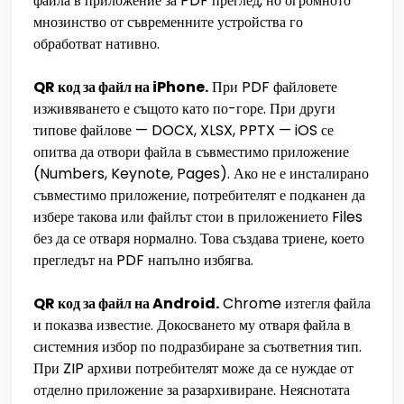
файла в приложение за PDF преглед, но огромното
мнозинство от съвременните устройства го
обработват нативно.
QR код за файл на iPhone.
При PDF файловете
изживяването е същото като по-горе. При други
типове файлове — DOCX, XLSX, PPTX — iOS се
опитва да отвори файла в съвместимо приложение
(Numbers, Keynote, Pages). Ако не е инсталирано
съвместимо приложение, потребителят е подканен да
избере такова или файлът стои в приложението Files
без да се отваря нормално. Това създава триене, което
прегледът на PDF напълно избягва.
QR код за файл на Android.
Chrome изтегля файла
и показва известие. Докосването му отваря файла в
системния избор по подразбиране за съответния тип.
При ZIP архиви потребителят може да се нуждае от
отделно приложение за разархивиране. Неяснотата