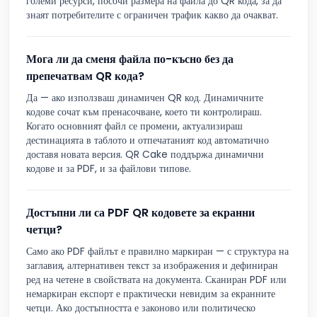
големи ресурси, посочи размера на файла до QR кода, за да
знаят потребителите с ограничен трафик какво да очакват.
Мога ли да сменя файла по-късно без да
препечатвам QR кода?
Да — ако използваш динамичен QR код. Динамичните
кодове сочат към пренасочване, което ти контролираш.
Когато основният файл се промени, актуализираш
дестинацията в таблото и отпечатаният код автоматично
доставя новата версия. QR Cake поддържа динамични
кодове и за PDF, и за файлови типове.
Достъпни ли са PDF QR кодовете за екранни
четци?
Само ако PDF файлът е правилно маркиран — с структура на
заглавия, алтернативен текст за изображения и дефиниран
ред на четене в свойствата на документа. Сканиран PDF или
немаркиран експорт е практически невидим за екранните
четци. Ако достъпността е законово или политическо