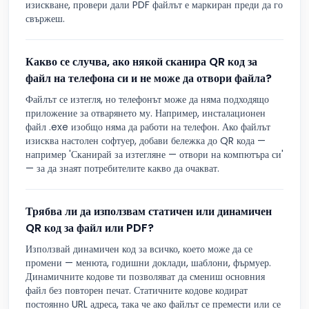
изискване, провери дали PDF файлът е маркиран преди да го
свържеш.
Какво се случва, ако някой сканира QR код за
файл на телефона си и не може да отвори файла?
Файлът се изтегля, но телефонът може да няма подходящо
приложение за отварянето му. Например, инсталационен
файл .exe изобщо няма да работи на телефон. Ако файлът
изисква настолен софтуер, добави бележка до QR кода —
например 'Сканирай за изтегляне — отвори на компютъра си'
— за да знаят потребителите какво да очакват.
Трябва ли да използвам статичен или динамичен
QR код за файл или PDF?
Използвай динамичен код за всичко, което може да се
промени — менюта, годишни доклади, шаблони, фърмуер.
Динамичните кодове ти позволяват да смениш основния
файл без повторен печат. Статичните кодове кодират
постоянно URL адреса, така че ако файлът се премести или се