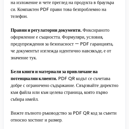
на изложение и чете преглед на продукта в браузъра
си. Компактен PDF прави това безпроблемно на
телефон.
Правни и регулаторни документи.
Фиксираното
оформление е същността. Формуляри, условия,
предупреждения за безопасност — PDF гаранцията,
че документът изглежда идентично навсякъде, е от
значение тук.
Бели книги и материали за привличане на
потенциални клиенти.
PDF QR кодът се съчетава
добре с ограничено съдържание. Свързвайте директно
към файла или към целева страница, която първо
събира имейл.
Вижте пълното ръководство за PDF QR код за съвети
относно хостинг и размер.