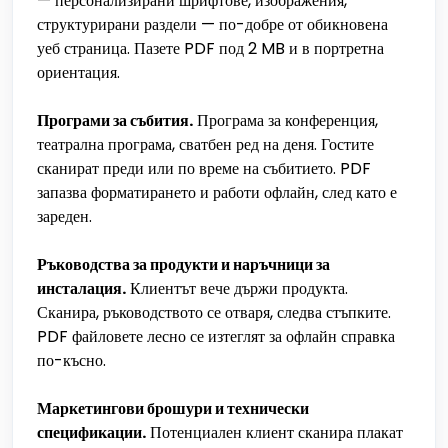
— персонализирани шрифтове, изображения,
структурирани раздели — по-добре от обикновена
уеб страница. Пазете PDF под 2 MB и в портретна
ориентация.
Програми за събития.
Програма за конференция,
театрална програма, сватбен ред на деня. Гостите
сканират преди или по време на събитието. PDF
запазва форматирането и работи офлайн, след като е
зареден.
Ръководства за продукти и наръчници за
инсталация.
Клиентът вече държи продукта.
Сканира, ръководството се отваря, следва стъпките.
PDF файловете лесно се изтеглят за офлайн справка
по-късно.
Маркетингови брошури и технически
спецификации.
Потенциален клиент сканира плакат