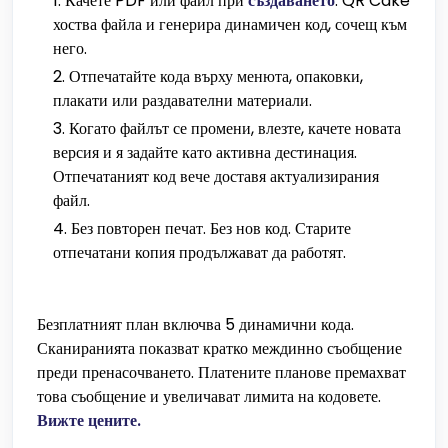
Качете PDF или файл при
създаването
. QR Cake
хоства файла и генерира динамичен код, сочещ към
него.
Отпечатайте кода върху менюта, опаковки,
плакати или раздавателни материали.
Когато файлът се промени, влезте, качете новата
версия и я задайте като активна дестинация.
Отпечатаният код вече доставя актуализирания
файл.
Без повторен печат. Без нов код. Старите
отпечатани копия продължават да работят.
Безплатният план включва 5 динамични кода.
Сканиранията показват кратко междинно съобщение
преди пренасочването. Платените планове премахват
това съобщение и увеличават лимита на кодовете.
Вижте цените.