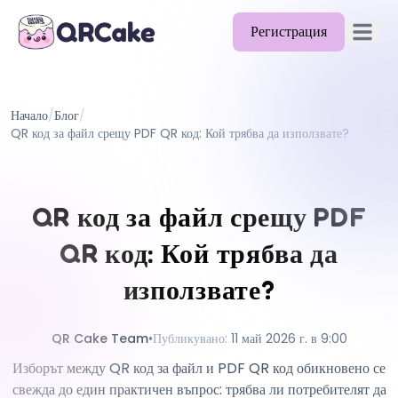
Регистрация
Отворет
Функции
Начало
/
Блог
/
Цени
QR код за файл срещу PDF QR код: Кой трябва да използвате?
Блог
Документи
QR код за файл срещу PDF
Помощ
QR код: Кой трябва да
API
използвате?
QR Cake Team
•
Публикувано
:
11 май 2026 г. в 9:00
Изборът между QR код за файл и PDF QR код обикновено се
свежда до един практичен въпрос: трябва ли потребителят да