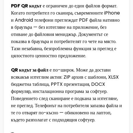
PDF QR кодът
е ограничен до един файлов формат.
Когато потребител го сканира, съвременните iPhone
и Android телефони преглеждат PDF файла нативно
в браузъра — без изтегляне на приложение, без
отиване до файловия мениджър. Документът се
показва в браузъра и потребителят го чете на място.
Тази незабавна, безпроблемна функция за преглед е
цялостното ценностно предложение.
QR кодът за файл
е по-широк. Може да достави
всякакъв изтеглим актив: ZIP архив с шаблони, XLSX
бюджетна таблица, PPTX презентация, DOCX
формуляр, инсталационна програма за софтуер.
Поведението след сканиране е подкана за изтегляне,
не преглед. Телефонът на потребителя запазва файла и
те го отварят по-късно — обикновено на лаптоп,
където разполагат с подходящия софтуер.