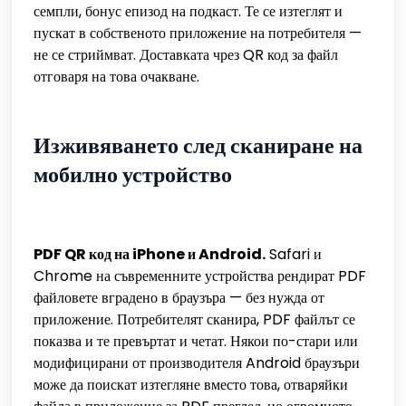
семпли, бонус епизод на подкаст. Те се изтеглят и
пускат в собственото приложение на потребителя —
не се стриймват. Доставката чрез QR код за файл
отговаря на това очакване.
Изживяването след сканиране на
мобилно устройство
PDF QR код на iPhone и Android.
Safari и
Chrome на съвременните устройства рендират PDF
файловете вградено в браузъра — без нужда от
приложение. Потребителят сканира, PDF файлът се
показва и те превъртат и четат. Някои по-стари или
модифицирани от производителя Android браузъри
може да поискат изтегляне вместо това, отваряйки