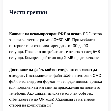
Чести грешки
Качване на некомпресиран PDF за печат.
PDF, готов
за печат, е често с размер 10–30 MB. При мобилен
интернет това означава зареждане от 30 до 90
секунди. Повечето потребители се отказват след 5–8
секунди. Компресирайте до под 2 MB преди качване.
Доставяне на файл, който телефоните не могат да
отворят.
Инсталационен файл .exe, патентован CAD
файл, нестандартен формат — те предизвикват грешка
или подкана към магазин за приложения на повечето
телефони. Ако файлът изисква настолен софтуер,
отбележете го до QR кода: „Сканирай за изтегляне —
отвори на компютъра си."