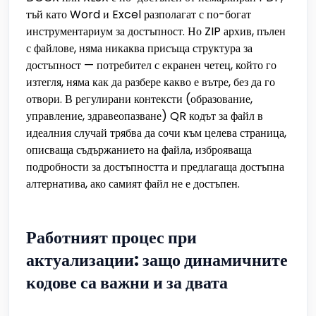
тъй като Word и Excel разполагат с по-богат
инструментариум за достъпност. Но ZIP архив, пълен
с файлове, няма никаква присъща структура за
достъпност — потребител с екранен четец, който го
изтегля, няма как да разбере какво е вътре, без да го
отвори. В регулирани контексти (образование,
управление, здравеопазване) QR кодът за файл в
идеалния случай трябва да сочи към целева страница,
описваща съдържанието на файла, изброяваща
подробности за достъпността и предлагаща достъпна
алтернатива, ако самият файл не е достъпен.
Работният процес при
актуализации: защо динамичните
кодове са важни и за двата