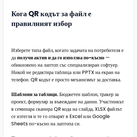
Кога QR кодът за файл е
правилният избор
Изберете типа файл, когато задачата на потребителя е
да
получи актив и да го използва по-късно
—
обикновено на лаптоп със специализиран софтуер.
Никой не редактира таблица или PPTX на екран на
телефон. QR кодът е просто механизмът за доставка.
Шаблони за таблици.
Бюджетен шаблон, тракер за
проект, формуляр за въвеждане на данни. Участникът
в семинара сканира QR кода на слайда, XLSX файлът
се изтегля и те го отварят в Excel или Google
Sheets по-късно на лаптопа си.