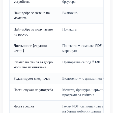
устройства
браузъра
Най-добре за четене на
Включено
момента
Най-добре за получаване
Понякога
на ресурс
Достъпност (екранни
Понякога — само ако PDF е
четци)
маркиран
Размер на файла за добро
Препоръчва се под 2 MB
мобилно изживяване
Редактируем след печат
Включено — с динамичен QR ко
Чести случаи на употреба
Менюта, брошури, наръчници,
програми за събития
Честа грешка
Голям PDF, оптимизиран за печа
на бавни мобилни данни