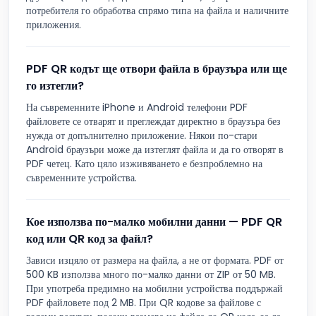
потребителя го обработва спрямо типа на файла и наличните
приложения.
PDF QR кодът ще отвори файла в браузъра или ще
го изтегли?
На съвременните iPhone и Android телефони PDF
файловете се отварят и преглеждат директно в браузъра без
нужда от допълнително приложение. Някои по-стари
Android браузъри може да изтеглят файла и да го отворят в
PDF четец. Като цяло изживяването е безпроблемно на
съвременните устройства.
Кое използва по-малко мобилни данни — PDF QR
код или QR код за файл?
Зависи изцяло от размера на файла, а не от формата. PDF от
500 KB използва много по-малко данни от ZIP от 50 MB.
При употреба предимно на мобилни устройства поддържай
PDF файловете под 2 MB. При QR кодове за файлове с