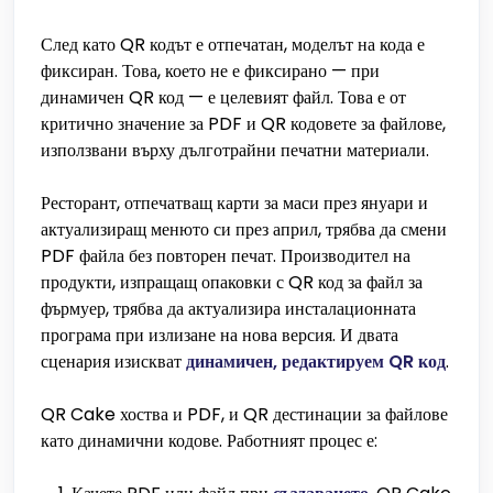
След като QR кодът е отпечатан, моделът на кода е
фиксиран. Това, което не е фиксирано — при
динамичен QR код — е целевият файл. Това е от
критично значение за PDF и QR кодовете за файлове,
използвани върху дълготрайни печатни материали.
Ресторант, отпечатващ карти за маси през януари и
актуализиращ менюто си през април, трябва да смени
PDF файла без повторен печат. Производител на
продукти, изпращащ опаковки с QR код за файл за
фърмуер, трябва да актуализира инсталационната
програма при излизане на нова версия. И двата
сценария изискват
динамичен, редактируем QR код
.
QR Cake хоства и PDF, и QR дестинации за файлове
като динамични кодове. Работният процес е: