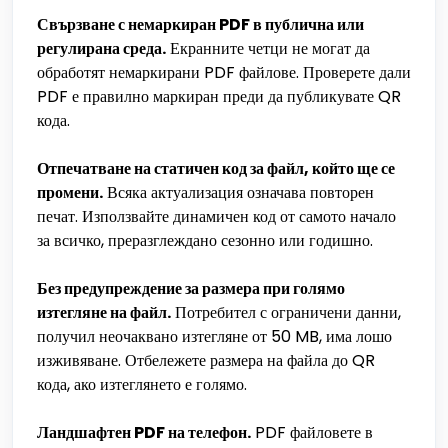
Свързване с немаркиран PDF в публична или
регулирана среда.
Екранните четци не могат да
обработят немаркирани PDF файлове. Проверете дали
PDF е правилно маркиран преди да публикувате QR
кода.
Отпечатване на статичен код за файл, който ще се
промени.
Всяка актуализация означава повторен
печат. Използвайте динамичен код от самото начало
за всичко, преразглеждано сезонно или годишно.
Без предупреждение за размера при голямо
изтегляне на файл.
Потребител с ограничени данни,
получил неочаквано изтегляне от 50 MB, има лошо
изживяване. Отбележете размера на файла до QR
кода, ако изтеглянето е голямо.
Ландшафтен PDF на телефон.
PDF файловете в