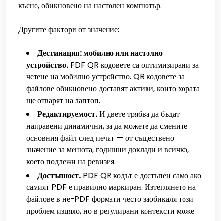
късно, обикновено на настолен компютър.
Другите фактори от значение:
Дестинация: мобилно или настолно
устройство.
PDF QR кодовете са оптимизирани за
четене на мобилно устройство. QR кодовете за
файлове обикновено доставят активи, които хората
ще отварят на лаптоп.
Редактируемост.
И двете трябва да бъдат
направени динамични, за да можете да смените
основния файл след печат — от съществено
значение за менюта, годишни доклади и всичко,
което подлежи на ревизия.
Достъпност.
PDF QR кодът е достъпен само ако
самият PDF е правилно маркиран. Изтеглянето на
файлове в не-PDF формати често заобикаля този
проблем изцяло, но в регулирани контексти може