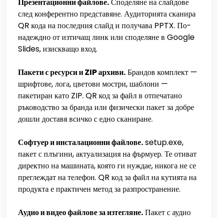
Презентационни файлове.
Споделяне на слайдове
след конферентно представяне. Аудиторията сканира
QR кода на последния слайд и получава PPTX. По-
надеждно от изтичащ линк или споделяне в Google
Slides, изискващо вход.
Пакети с ресурси и ZIP архиви.
Брандов комплект —
шрифтове, лога, цветови мостри, шаблони —
пакетиран като ZIP. QR код за файл в отпечатано
ръководство за бранда или физически пакет за добре
дошли доставя всичко с едно сканиране.
Софтуер и инсталационни файлове.
setup.exe,
пакет с плъгини, актуализация на фърмуер. Те отиват
директно на машината, която ги нуждае, никога не се
преглеждат на телефон. QR код за файл на кутията на
продукта е практичен метод за разпространение.
Аудио и видео файлове за изтегляне.
Пакет с аудио