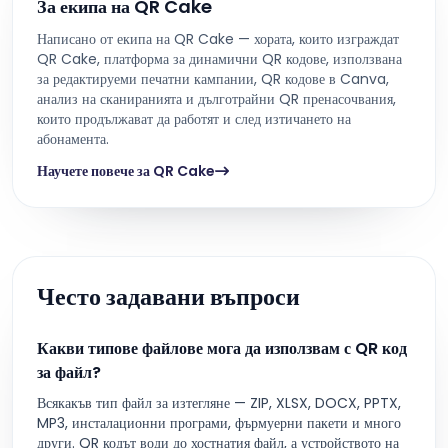
За екипа на QR Cake
Написано от екипа на QR Cake — хората, които изграждат
QR Cake, платформа за динамични QR кодове, използвана
за редактируеми печатни кампании, QR кодове в Canva,
анализ на сканиранията и дълготрайни QR пренасочвания,
които продължават да работят и след изтичането на
абонамента.
Научете повече за QR Cake
Често задавани въпроси
Какви типове файлове мога да използвам с QR код
за файл?
Всякакъв тип файл за изтегляне — ZIP, XLSX, DOCX, PPTX,
MP3, инсталационни програми, фърмуерни пакети и много
други. QR кодът води до хостнатия файл, а устройството на