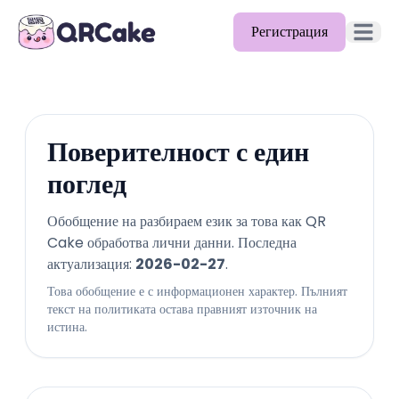
Регистрация
Отворет
Функции
Цени
Поверителност с един
Блог
поглед
Документи
Обобщение на разбираем език за това как QR
Cake обработва лични данни. Последна
Помощ
актуализация:
2026-02-27
.
API
Това обобщение е с информационен характер. Пълният
текст на политиката остава правният източник на
истина.