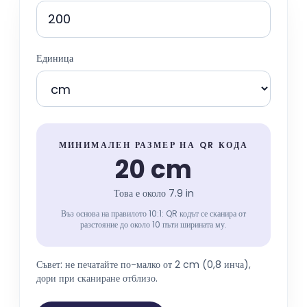
Единица
МИНИМАЛЕН РАЗМЕР НА QR КОДА
20 cm
Това е около
7.9 in
Въз основа на правилото 10:1: QR кодът се сканира от
разстояние до около 10 пъти ширината му.
Съвет: не печатайте по-малко от 2 cm (0,8 инча),
дори при сканиране отблизо.