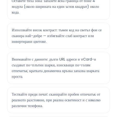
Оставете тиха зона: запазете ясна граница от поне 4
модула (около ширината на един ъглов квадрат) около
кода.
Използвайте висок контраст: тъмен код на светъл фон се
сканира най-добре — избягвайте слаб контраст или
инвертирани цветове.
Внимавайте с данните: дълги URL адреси и vCard-и
създават по-плътни шарки, изискващи по-голям
отпечатък; кратката динамична връзка запазва шарката
проста.
Тествайте преди печат: сканирайте пробен отпечатък от
реалното разстояние, при реална осветеност и с няколко
различни телефона.