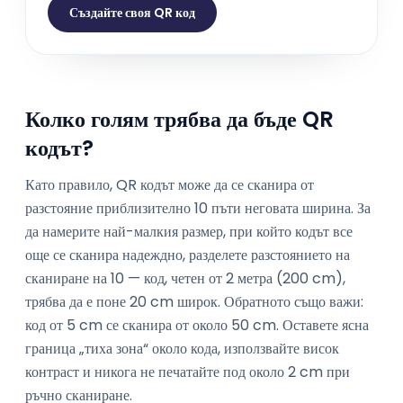
Създайте своя QR код
Колко голям трябва да бъде QR
кодът?
Като правило, QR кодът може да се сканира от
разстояние приблизително 10 пъти неговата ширина. За
да намерите най-малкия размер, при който кодът все
още се сканира надеждно, разделете разстоянието на
сканиране на 10 — код, четен от 2 метра (200 cm),
трябва да е поне 20 cm широк. Обратното също важи:
код от 5 cm се сканира от около 50 cm. Оставете ясна
граница „тиха зона“ около кода, използвайте висок
контраст и никога не печатайте под около 2 cm при
ръчно сканиране.