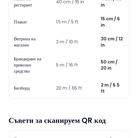
40 cm / 16 in
ресторант
in
15 cm / 6
Плакат
1.5 m / 5 ft
in
Витрина на
30 cm / 12
3 m / 10 ft
магазин
in
Брандиране на
50 cm /
превозно
5 m / 16 ft
20 in
средство
2 m / 6.5
Билборд
20 m / 65 ft
ft
Съвети за сканируем QR код