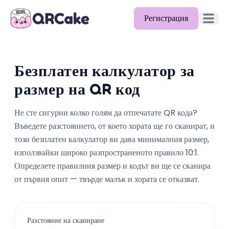
Регистрация
Отворет
Функции
Безплатен калкулатор за
Цени
размер на QR код
Блог
Не сте сигурни колко голям да отпечатате QR кода?
Документи
Въведете разстоянието, от което хората ще го сканират, и
този безплатен калкулатор ви дава минималния размер,
Помощ
използвайки широко разпространеното правило 10:1.
API
Определете правилния размер и кодът ви ще се сканира
от първия опит — твърде малък и хората се отказват.
Разстояние на сканиране