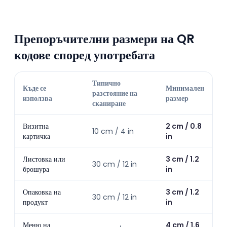
Препоръчителни размери на QR
кодове според употребата
Типично
Къде се
Минимален
разстояние на
използва
размер
сканиране
Визитна
2 cm / 0.8
10 cm / 4 in
картичка
in
Листовка или
3 cm / 1.2
30 cm / 12 in
брошура
in
Опаковка на
3 cm / 1.2
30 cm / 12 in
продукт
in
Меню на
4 cm / 1.6