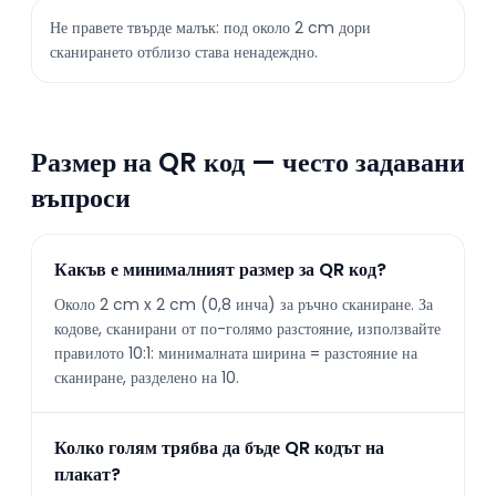
Не правете твърде малък: под около 2 cm дори
сканирането отблизо става ненадеждно.
Размер на QR код — често задавани
въпроси
Какъв е минималният размер за QR код?
Около 2 cm x 2 cm (0,8 инча) за ръчно сканиране. За
кодове, сканирани от по-голямо разстояние, използвайте
правилото 10:1: минималната ширина = разстояние на
сканиране, разделено на 10.
Колко голям трябва да бъде QR кодът на
плакат?