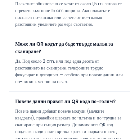
Плакатите обикновено се четат от около 1,5 m, затова се
стремете към поне 15 cm ширина. Ако плакатът е
поставен по-високо или се чете от по-голямо
разстояние, увеличете размера съответно.
Може ли QR кодът да бъде твърде малък за
сканиране?
Да. Под около 2 cm, или под една десета от
разстоянието на сканиране, телефоните трудно
фокусират и декодират — особено при повече данни или
по-ниско качество на печат.
Повече данни правят ли QR кода по-голям?
Повече данни добавят повече модули (малките
квадрати), правейки шарката по-плътна и по-трудна за
сканиране при същия размер. Динамичният QR код
поддържа кодираната връзка кратка и шарката проста,
така че остава лесен за сканиране дори когато по-късно