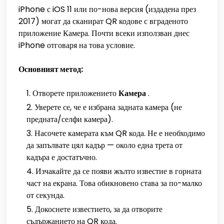
iPhone с iOS 11 или по-нова версия (издадена през
2017) могат да сканират QR кодове с вграденото
приложение Камера. Почти всеки използван днес
iPhone отговаря на това условие.
Основният метод:
Отворете приложението
Камера
.
Уверете се, че е избрана задната камера (не
предната/селфи камера).
Насочете камерата към QR кода. Не е необходимо
да запълвате цял кадър — около една трета от
кадъра е достатъчно.
Изчакайте да се появи жълто известие в горната
част на екрана. Това обикновено става за по-малко
от секунда.
Докоснете известието, за да отворите
съдържанието на QR кода.