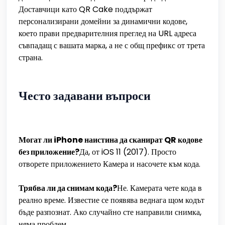
Доставчици като QR Cake поддържат
персонализирани домейни за динамични кодове,
което прави предварителния преглед на URL адреса
съвпадащ с вашата марка, а не с общ префикс от трета
страна.
Често задавани въпроси
Могат ли iPhone наистина да сканират QR кодове
без приложение?
Да, от iOS 11 (2017). Просто
отворете приложението Камера и насочете към кода.
Трябва ли да снимам кода?
Не. Камерата чете кода в
реално време. Известие се появява веднага щом кодът
бъде разпознат. Ако случайно сте направили снимка,
няма проблем.