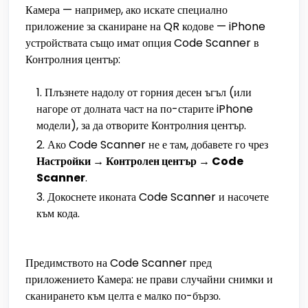
Камера — например, ако искате специално
приложение за сканиране на QR кодове — iPhone
устройствата също имат опция Code Scanner в
Контролния център:
Плъзнете надолу от горния десен ъгъл (или
нагоре от долната част на по-старите iPhone
модели), за да отворите Контролния център.
Ако Code Scanner не е там, добавете го чрез
Настройки → Контролен център → Code
Scanner
.
Докоснете иконата Code Scanner и насочете
към кода.
Предимството на Code Scanner пред
приложението Камера: не прави случайни снимки и
сканирането към целта е малко по-бързо.