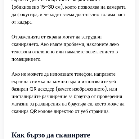
(обикновено 15–30 см), което позволява на камерата
да фокусира, и че кодът заема достатъчно голяма част
от кадъра.
Отраженията от екрана могат да затруднят
сканирането. Ако имате проблеми, наклонете леко
телефона отклонено или намалете осветлението в
помещението.
Ако не можете да използвате телефон, направете
екранна снимка на компютъра и използвайте уеб
базиран QR декодер (качете изображението), или
инсталирайте разширение за браузър от проверения
магазин за разширения на браузъра си, което може да
сканира QR кодове директно от уеб страница.
Как бързо да сканирате