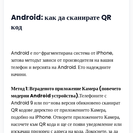
Android: как да сканирате QR
код
Android е по-фрагментирана система от iPhone,
затова методът зависи от производителя на вашия
телефон и версията на Android. Ето надеждните
начини.
Метод 1: Вграденото приложение Камера (повечето
модерни Android устройства).
Телефоните с
Android 9 или по-нова версия обикновено сканират
QR кодове директно от приложението Камера,
подобно на iPhone. Отворете приложението Камера,
насочете към QR кода и ще се появи уведомление или
изскачащ прозорец с адреса на кода. Докоснете, за да