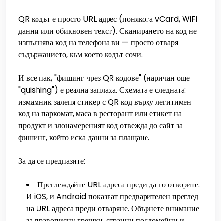
QR кодът е просто URL адрес (понякога vCard, WiFi
данни или обикновен текст). Сканирането на код не
изпълнява код на телефона ви — просто отваря
съдържанието, към което кодът сочи.
И все пак, "фишинг чрез QR кодове" (наричан още
"quishing") е реална заплаха. Схемата е следната:
измамник залепя стикер с QR код върху легитимен
код на паркомат, маса в ресторант или етикет на
продукт и злонамереният код отвежда до сайт за
фишинг, който иска данни за плащане.
За да се предпазите:
Преглеждайте URL адреса преди да го отворите.
И iOS, и Android показват предварителен преглед
на URL адреса преди отваряне. Обърнете внимание
за правописни грешки, странни поддомейни и