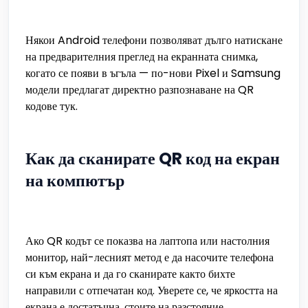
Някои Android телефони позволяват дълго натискане
на предварителния преглед на екранната снимка,
когато се появи в ъгъла — по-нови Pixel и Samsung
модели предлагат директно разпознаване на QR
кодове тук.
Как да сканирате QR код на екран
на компютър
Ако QR кодът се показва на лаптопа или настолния
монитор, най-лесният метод е да насочите телефона
си към екрана и да го сканирате както бихте
направили с отпечатан код. Уверете се, че яркостта на
екрана е достатъчна, стоите на разстояние