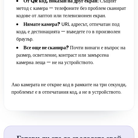
От QR код, показан на друг екран:
Същият
метод с камера — телефоните без проблем сканират
кодове от лаптоп или телевизионен екран.
Нямате камера?
URL адресът, отпечатан под
кода, е дестинацията — въведете го в произволен
браузър.
Все още не сканира?
Почти винаги е въпрос на
размер, осветление, контраст или замърсена
камерна леща — не на устройството.
Ако камерата не открие код в рамките на три секунди,
проблемът е в отпечатания код, а не в устройството.