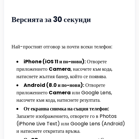
Версията за 30 секунди
Най-простият отговор за почти всеки телефон:
iPhone (iOS 11 и по-нови):
Отворете
приложението
Camera
, насочете към кода,
натиснете жълтия банер, който се появява.
Android (8.0 и по-нови):
Отворете
приложението
Camera
или Google Lens,
насочете към кода, натиснете резултата.
От екранна снимка на същия телефон:
Запазете изображението, отворете го в Photos
(iPhone Live Text) или Google Lens (Android)
и натиснете откритата връзка.