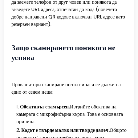
да заемете телефон от друг човек или понякога да
въведете URL адреса, отпечатан до кода (повечето
добре направени QR кодове включват URL адрес като
резервен вариант).
Защо сканирането понякога не
успява
Провалът при сканиране почти винаги се дължи на
едно от седем неща:
Обективът е замърсен.
Изтрийте обектива на
камерата с микрофибърна кърпа. Това е основната
причина.
Кодът е твърде малък или твърде далеч.
Общото
правило е: камерата трябва да вижда кода