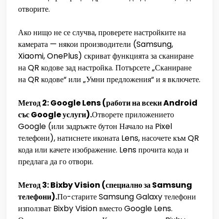
отворите.
Ако нищо не се случва, проверете настройките на
камерата — някои производители (Samsung,
Xiaomi, OnePlus) скриват функцията за сканиране
на QR кодове зад настройка. Потърсете „Сканиране
на QR кодове“ или „Умни предложения“ и я включете.
Метод 2: Google Lens (работи на всеки Android
със Google услуги).
Отворете приложението
Google (или задръжте бутон Начало на Pixel
телефони), натиснете иконата Lens, насочете към QR
кода или качете изображение. Lens прочита кода и
предлага да го отвори.
Метод 3: Bixby Vision (специално за Samsung
телефони).
По-старите Samsung Galaxy телефони
използват Bixby Vision вместо Google Lens.