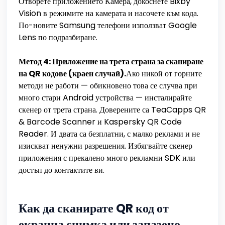
Отворете приложението Камера, докоснете Bixby
Vision в режимите на камерата и насочете към кода.
По-новите Samsung телефони използват Google
Lens по подразбиране.
Метод 4: Приложение на трета страна за сканиране
на QR кодове (краен случай).
Ако никой от горните
методи не работи — обикновено това се случва при
много стари Android устройства — инсталирайте
скенер от трета страна. Доверените са TeaCapps QR
& Barcode Scanner и Kaspersky QR Code
Reader. И двата са безплатни, с малко реклами и не
изискват ненужни разрешения. Избягвайте скенер
приложения с прекалено много рекламни SDK или
достъп до контактите ви.
Как да сканирате QR код от
екранна снимка или запазено