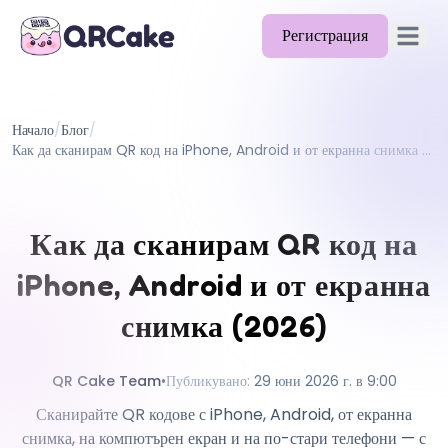
Регистрация
Отворет
Функции
Начало
/
Блог
/
Цени
Как да сканирам QR код на iPhone, Android и от екранна снимка (2026)
Блог
Документи
Как да сканирам QR код на
Помощ
iPhone, Android и от екранна
API
снимка (2026)
QR Cake Team
•
Публикувано
:
29 юни 2026 г. в 9:00
Сканирайте QR кодове с iPhone, Android, от екранна
снимка, на компютърен екран и на по-стари телефони — с