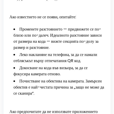
Ако известието не се появи, опитайте:
Променете разстоянието — придвижете се по-
близо или по-далеч. Идеалното разстояние зависи
от размера на кода — вижте секцията по-долу за
размер и разстояние.
Леко накланяне на телефона, за да се намали
отблясъкът върху отпечатания QR код.
Докосване на кода във визьора, за да се
фокусира камерата отново.
Почистване на обектива на камерата. Замърсен
обектив е най-честата причина за „защо не може да
се сканира“.
Ако предпочитате да не използвате приложението