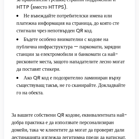
HTTP (вместо HTTPS).
Не въвеждайте потребителски имена или
платежна информация на страница, до която сте
стигнали чрез непотвърден QR код.
Бъдете особено внимателни с кодове на
публична инфраструктура — паркомати, зарядни
станции за електромобили и банкомати са най-
рисковите места, защото нападателите лесно могат
да поставят стикери.
Ако QR код е подозрително ламиниран върху
съществуващ такъв, не го сканирайте. Докладвайте
го на обекта.
За вашите собствени QR кодове, еквивалентната най-
добра практика е да използвате персонализиран
домейн, така че клиентите да могат да проверят дали
дестинацията изглежда легитимна преди да натиснат.