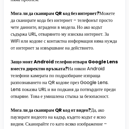
Мога ли да сканирам QR код без интернет?
Можете
да сканирате кода без интернет – телефонът просто
чете данните, вградени в модела. Но ако кодът
съдържа URL, отварянето му изисква интернет. За
WiFi или кодове с контактна информация няма нужда
от интернет за извършване на действието.
Защо моят Android телефон отваря Google Lens
вместо директно връзката?
На някои Android
телефони камерата по подразбиране изпраща
разпознаването на QR кодове през Google Lens.
Lens показва URL и ви подканя да потвърдите преди
отваряне. Това е умишлена стъпка за безопасност.
Мога ли да сканирам QR код от видео?
Да, ако
паузирате видеото на кадър, където кодът е ясно
видим. Сканирайте го като всяко изображение –