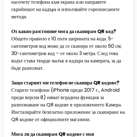
насочете телефона към екрана или направете
скрийншот на кадъра и използвайте гореописаните
методи.
От какво разстояние мога да сканирам QR код?
Общото правило е 10 пъти ширината на кода. 5-
сантиметров код може да се сканира от около 50 см;
30-сантиметров код – от около 3 метра. След това
кодът става твърде малък в кадъра на камерата, за да
бъде разпознат.
Защо старият ми телефон не сканира QR кодове?
Старите телефони (iPhone преди 2017 г., Android
преди версия 8) нямат вградена функция за
разпознаване на QR кодове в приложението Камера.
Инсталирайте безплатно приложение за сканиране на
QR кодове от официалните магазини.
Мога ли да сканирам QR кодове с моя