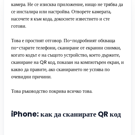
камера. Не се изисква приложение, нищо не трябва да
се инсталира или настройва. Отворете камерата,
насочете я към кода, докоснете известието и сте
готови.
Това е простият отговор. По-подробният обхваща
по-старите телефони, сканиране от екранни снимки,
когато кодът е на същото устройство, което държите,
сканиране на QR код, показан на компютърен екран, и
какво да правите, ако сканирането не успява по
очевидни причини.
Това ръководство покрива всичко това.
iPhone: как да сканирате QR код