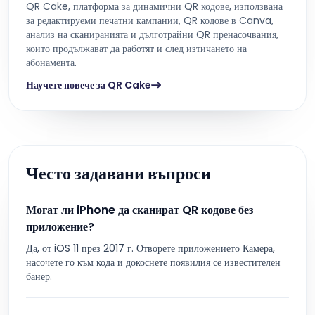
QR Cake, платформа за динамични QR кодове, използвана
за редактируеми печатни кампании, QR кодове в Canva,
анализ на сканиранията и дълготрайни QR пренасочвания,
които продължават да работят и след изтичането на
абонамента.
Научете повече за QR Cake
Често задавани въпроси
Могат ли iPhone да сканират QR кодове без
приложение?
Да, от iOS 11 през 2017 г. Отворете приложението Камера,
насочете го към кода и докоснете появилия се известителен
банер.