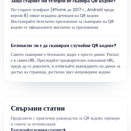
Защо старият ми телефон не сканира QR кодове?
По-старите телефони (iPhone до 2017 г., Android преди
версия 8) нямат вградена детекция на QR кодове.
Инсталирайте безплатно приложение за сканиране на QR
кодове от официалните магазини за приложения.
Безопасно ли е да сканирам случайни QR кодове?
Самото сканиране е безопасно; кодът е просто данни. Рискът
е в самия URL. Прегледайте предварително показания URL,
преди да го докоснете, и избягвайте въвеждането на данни за
достъп на страници, достъпни чрез непроверени кодове.
Свързани статии
Продължете с практични ръководства за QR кодове, примери
и съвети за оптимизация.
Разгледайте всички статии