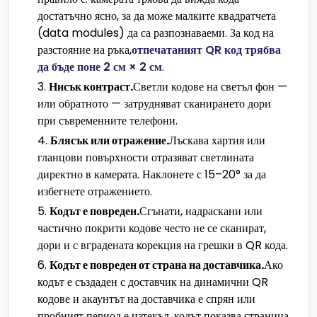
достатъчно ясно, за да може малките квадратчета
(data modules) да са разпознаваеми. За код на
разстояние на ръка,
отпечатаният QR код трябва
да бъде поне 2 см × 2 см
.
Нисък контраст.
Светли кодове на светъл фон —
или обратното — затрудняват сканирането дори
при съвременните телефони.
Блясък или отражение.
Лъскава хартия или
гланцови повърхности отразяват светлината
директно в камерата. Наклонете с 15–20° за да
избегнете отражението.
Кодът е повреден.
Сгънати, надраскани или
частично покрити кодове често не се сканират,
дори и с вградената корекция на грешки в QR кода.
Кодът е повреден от страна на доставчика.
Ако
кодът е създаден с доставчик на динамични QR
кодове и акаунтът на доставчика е спрян или
пробният период е изтекъл, кодът показва страница