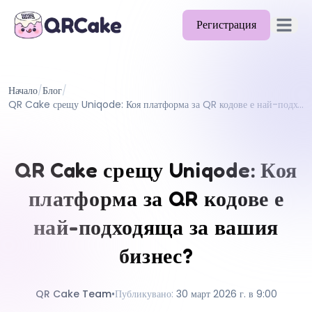
Регистрация
Отворет
Функции
Начало
/
Блог
/
Цени
QR Cake срещу Uniqode: Коя платформа за QR кодове е най-подходяща за вашия бизнес?
Блог
Документи
QR Cake срещу Uniqode: Коя
Помощ
платформа за QR кодове е
API
най-подходяща за вашия
бизнес?
QR Cake Team
•
Публикувано
:
30 март 2026 г. в 9:00