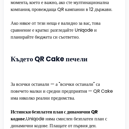
момента, което е важно, ако сте мултинационална
компания, провеждаща QR кампании в 12 държави.
Ако някое от тези неща е валидно за вас, това
сравнение е кратко: разгледайте Uniqode и
планирайте бюджета си съответно.
Където QR Cake печели
За всички останали — а "всички останали" са
повечето малки и средни предприятия — QR Cake
има няколко реални предимства.
Истински безплатен план с динамични QR
кодове.
Uniqode няма смислен безплатен план с
динамични кодове. Плащате от първия ден.