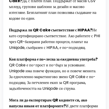
Cake?
Да, с платен план. Поддържат се масов CSV
ъплоуд, групови шаблони за дизайн и масово
изтегляне. Безплатният план позволява създаване на
кодове по един.
Поддържа ли QR Cake съответствие с HIPAA?
Не
като сертифицирано съответствие. Ако работите с PHI
чрез QR-базирани работни процеси, планът на
Uniqode, съобразен с HIPAA, е по-подходящ.
Коя платформа е по-лесна за ежедневна употреба?
QR Cake е по-прост и по-бърз за усвояване.
Uniqode има повече функции, но и повече менюта.
За едночленно маркетингово звено QR Cake е по-
подходящ. За петчленен екип за QR програма,
задълбочеността на Uniqode си струва.
Мога ли да експортирам QR кодовете си, ако
напусна някоя от платформите?
И двете платформи