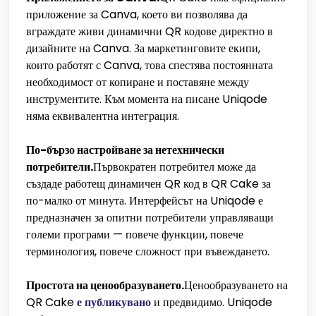
приложение за Canva, което ви позволява да
вграждате живи динамични QR кодове директно в
дизайните на Canva. За маркетинговите екипи,
които работят с Canva, това спестява постоянната
необходимост от копиране и поставяне между
инструментите. Към момента на писане Uniqode
няма еквивалентна интеграция.
По-бързо настройване за нетехнически
потребители.
Първократен потребител може да
създаде работещ динамичен QR код в QR Cake за
по-малко от минута. Интерфейсът на Uniqode е
предназначен за опитни потребители управляващи
големи програми — повече функции, повече
терминология, повече сложност при въвеждането.
Простота на ценообразуването.
Ценообразуването на
QR Cake
е публикувано
и предвидимо. Uniqode