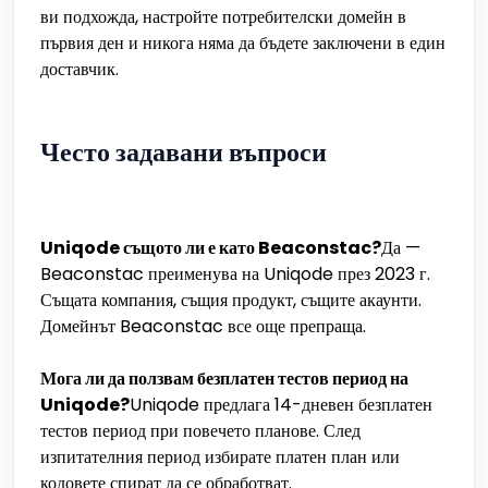
ви подхожда, настройте потребителски домейн в
първия ден и никога няма да бъдете заключени в един
доставчик.
Често задавани въпроси
Uniqode същото ли е като Beaconstac?
Да —
Beaconstac преименува на Uniqode през 2023 г.
Същата компания, същия продукт, същите акаунти.
Домейнът Beaconstac все още препраща.
Мога ли да ползвам безплатен тестов период на
Uniqode?
Uniqode предлага 14-дневен безплатен
тестов период при повечето планове. След
изпитателния период избирате платен план или
кодовете спират да се обработват.