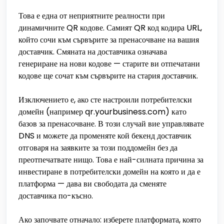
Това е една от неприятните реалности при
динамичните QR кодове. Самият QR код кодира URL,
който сочи към сървърите за пренасочване на вашия
доставчик. Смяната на доставчика означава
генериране на нови кодове — старите ви отпечатани
кодове ще сочат към сървърите на стария доставчик.
Изключението е, ако сте настроили потребителски
домейн (например qr.yourbusiness.com) като
базов за пренасочване. В този случай вие управлявате
DNS и можете да променяте кой бекенд доставчик
отговаря на заявките за този поддомейн без да
преотпечатвате нищо. Това е най-силната причина за
инвестиране в потребителски домейн на която и да е
платформа — дава ви свободата да сменяте
доставчика по-късно.
Ако започвате отначало: изберете платформата, която