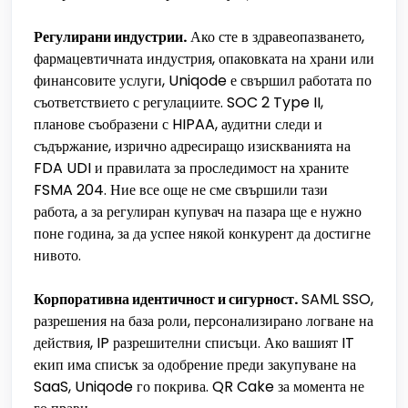
Регулирани индустрии.
Ако сте в здравеопазването,
фармацевтичната индустрия, опаковката на храни или
финансовите услуги, Uniqode е свършил работата по
съответствието с регулациите. SOC 2 Type II,
планове съобразени с HIPAA, аудитни следи и
съдържание, изрично адресиращо изискванията на
FDA UDI и правилата за проследимост на храните
FSMA 204. Ние все още не сме свършили тази
работа, а за регулиран купувач на пазара ще е нужно
поне година, за да успее някой конкурент да достигне
нивото.
Корпоративна идентичност и сигурност.
SAML SSO,
разрешения на база роли, персонализирано логване на
действия, IP разрешителни списъци. Ако вашият IT
екип има списък за одобрение преди закупуване на
SaaS, Uniqode го покрива. QR Cake за момента не