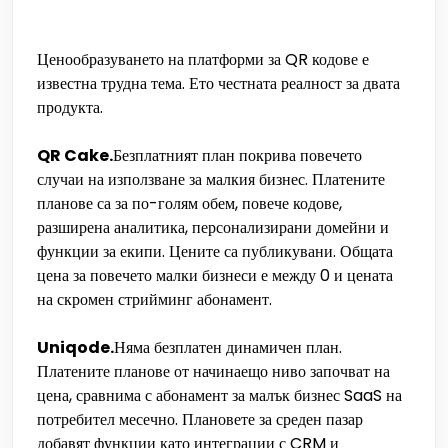
Ценообразуването на платформи за QR кодове е
известна трудна тема. Ето честната реалност за двата
продукта.
QR Cake.
Безплатният план покрива повечето
случаи на използване за малкия бизнес. Платените
планове са за по-голям обем, повече кодове,
разширена аналитика, персонализирани домейни и
функции за екипи. Цените са публикувани. Общата
цена за повечето малки бизнеси е между 0 и цената
на скромен стрийминг абонамент.
Uniqode.
Няма безплатен динамичен план.
Платените планове от начинаещо ниво започват на
цена, сравнима с абонамент за малък бизнес SaaS на
потребител месечно. Плановете за среден пазар
добавят функции като интеграции с CRM и