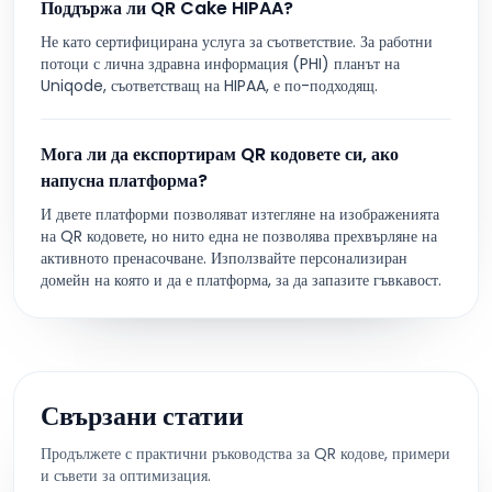
Поддържа ли QR Cake HIPAA?
Не като сертифицирана услуга за съответствие. За работни
потоци с лична здравна информация (PHI) планът на
Uniqode, съответстващ на HIPAA, е по-подходящ.
Мога ли да експортирам QR кодовете си, ако
напусна платформа?
И двете платформи позволяват изтегляне на изображенията
на QR кодовете, но нито една не позволява прехвърляне на
активното пренасочване. Използвайте персонализиран
домейн на която и да е платформа, за да запазите гъвкавост.
Свързани статии
Продължете с практични ръководства за QR кодове, примери
и съвети за оптимизация.