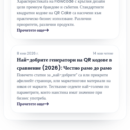
Характеристиката на Flowcode с кръглия дизайн
цели премиум брандове и събития. Стандартните
квадратни кодове на QR Cake са насочени към
практическо бизнес използване. Различни
приоритети, различни продукти.
Прочетете още
8 юни 2026 г.
14 мин четене
Най-добрите генератори на QR кодове в
сравнение (2026): Честно рамо до рамо
Повечето статии за „най-добрите“ са или прикрити
афилиейт страници, или маркетингови материали на
някоя от марките. Тествахме седемте най-големи по
параметрите, които наистина имат значение при
бизнес употреба.
Прочетете още