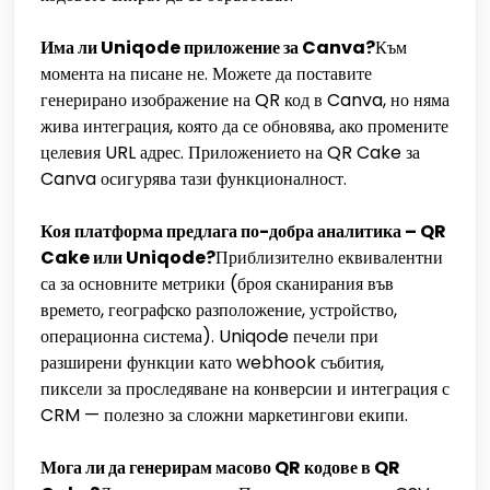
Има ли Uniqode приложение за Canva?
Към
момента на писане не. Можете да поставите
генерирано изображение на QR код в Canva, но няма
жива интеграция, която да се обновява, ако промените
целевия URL адрес. Приложението на QR Cake за
Canva осигурява тази функционалност.
Коя платформа предлага по-добра аналитика – QR
Cake или Uniqode?
Приблизително еквивалентни
са за основните метрики (броя сканирания във
времето, географско разположение, устройство,
операционна система). Uniqode печели при
разширени функции като webhook събития,
пиксели за проследяване на конверсии и интеграция с
CRM — полезно за сложни маркетингови екипи.
Мога ли да генерирам масово QR кодове в QR