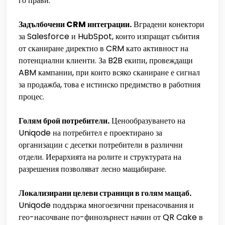
го прави.
Задълбочени CRM интеграции.
Вградени конектори
за Salesforce и HubSpot, които изпращат събития
от сканиране директно в CRM като активност на
потенциални клиенти. За B2B екипи, провеждащи
ABM кампании, при които всяко сканиране е сигнал
за продажба, това е истинско предимство в работния
процес.
Голям брой потребители.
Ценообразуването на
Uniqode на потребител е проектирано за
организации с десетки потребители в различни
отдели. Иерархията на ролите и структурата на
разрешения позволяват лесно мащабиране.
Локализирани целеви страници в голям мащаб.
Uniqode поддържа многоезични пренасочвания и
гео-насочване по-финозърнест начин от QR Cake в