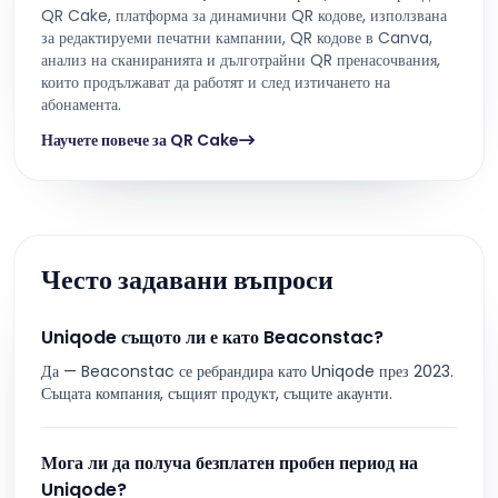
QR Cake, платформа за динамични QR кодове, използвана
за редактируеми печатни кампании, QR кодове в Canva,
анализ на сканиранията и дълготрайни QR пренасочвания,
които продължават да работят и след изтичането на
абонамента.
Научете повече за QR Cake
Често задавани въпроси
Uniqode същото ли е като Beaconstac?
Да — Beaconstac се ребрандира като Uniqode през 2023.
Същата компания, същият продукт, същите акаунти.
Мога ли да получа безплатен пробен период на
Uniqode?