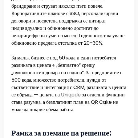
брандиране и струват няколко пъти повече.
Корпоративните планове с SSO, персонализирани
договори и посветена поддръжка се цитират
индивидуално и обикновено достигат до
четирицифрени суми на месец. Годишното таксуване
обикновено предлага отстъпка от 20–30%.
За малък бизнес с под 50 кода и един потребител
разликата в цената е „безплатно“ срещу
„няколкостотин долара на година“. За предприятие с
500 кода, множество потребители, нужди от
съответствие и интеграция с CRM, разликата в цената
се обръща — цената на Uniqode за отделни функции
става разумна, а безплатният план на QR Cake не
може да покрие обема работа.
Рамка за вземане на решение: