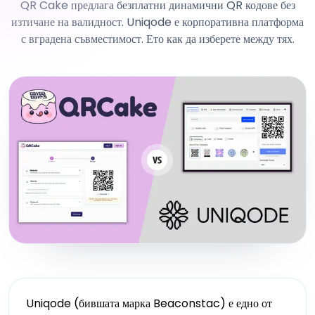
QR Cake предлага безплатни динамични QR кодове без
изтичане на валидност. Uniqode е корпоративна платформа
с вградена съвместимост. Ето как да изберете между тях.
Uniqode (бившата марка Beaconstac) е едно от