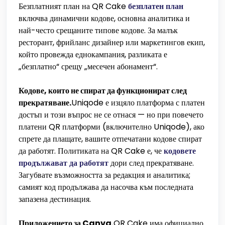
Безплатният план на QR Cake
безплатен план
включва динамични кодове, основна аналитика и
най-често срещаните типове кодове. За малък
ресторант, фрийланс дизайнер или маркетингов екип,
който провежда еднокампания, разликата е
„безплатно“ срещу „месечен абонамент“.
Кодове, които не спират да функционират след
прекратяване.
Uniqode е изцяло платформа с платен
достъп и този въпрос не се отнася — но при повечето
платени QR платформи (включително Uniqode), ако
спрете да плащате, вашите отпечатани кодове спират
да работят. Политиката на QR Cake е, че
кодовете
продължават да работят
дори след прекратяване.
Загубвате възможността за редакция и аналитика;
самият код продължава да насочва към последната
запазена дестинация.
Приложението за Canva.
QR Cake има официално