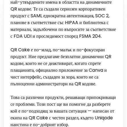
най-утвърдените имена в областта на динамичните
QR кодове. Те са създали сериозен корпоративен
продукт с SAML еднократна автентикация, SOC 2,
планове в съответствие със HIPAA и библиотека с
материали, задълбочени по въпросите за съответствие
с FDA UDI и проследимост според FSMA 204.
QR Cake е по-млад, по-малък и по-фокусиран
продукт. Ние предлагаме безплатни динамични QR
кодове, които не се деактивират, когато спрете
плащанията, официално приложение за Canva и
чист интерфейс, създаден за хора, които не са
пълноценни администратори на QR кодове.
Това са различни продукти, решаващи припокриващи
се проблеми. Този пост ще ви помогне да разберете
кой е по-подходящ за вашата ситуация — написан от
екипа на QR Cake с честен раздел, където Uniqode
наистина е по-добрият избор.