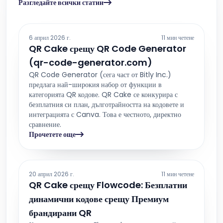
Разгледайте всички статии
6 април 2026 г.
11 мин четене
QR Cake срещу QR Code Generator
(qr-code-generator.com)
QR Code Generator (сега част от Bitly Inc.)
предлага най-широкия набор от функции в
категорията QR кодове. QR Cake се конкурира с
безплатния си план, дълготрайността на кодовете и
интеграцията с Canva. Това е честното, директно
сравнение.
Прочетете още
20 април 2026 г.
11 мин четене
QR Cake срещу Flowcode: Безплатни
динамични кодове срещу Премиум
брандирани QR