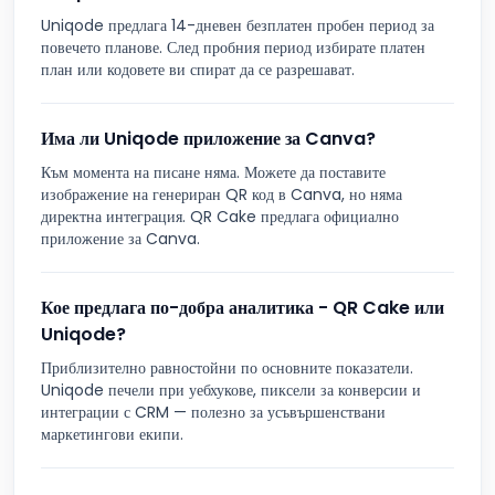
Uniqode предлага 14-дневен безплатен пробен период за
повечето планове. След пробния период избирате платен
план или кодовете ви спират да се разрешават.
Има ли Uniqode приложение за Canva?
Към момента на писане няма. Можете да поставите
изображение на генериран QR код в Canva, но няма
директна интеграция. QR Cake предлага официално
приложение за Canva.
Кое предлага по-добра аналитика - QR Cake или
Uniqode?
Приблизително равностойни по основните показатели.
Uniqode печели при уебхукове, пиксели за конверсии и
интеграции с CRM — полезно за усъвършенствани
маркетингови екипи.