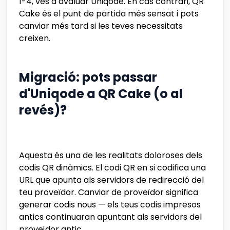
1-4, vés a avaluar Uniqode. En cas contrari, QR
Cake és el punt de partida més sensat i pots
canviar més tard si les teves necessitats
creixen.
Migració: pots passar
d'Uniqode a QR Cake (o al
revés)?
Aquesta és una de les realitats doloroses dels
codis QR dinàmics. El codi QR en si codifica una
URL que apunta als servidors de redirecció del
teu proveïdor. Canviar de proveïdor significa
generar codis nous — els teus codis impresos
antics continuaran apuntant als servidors del
proveïdor antic.