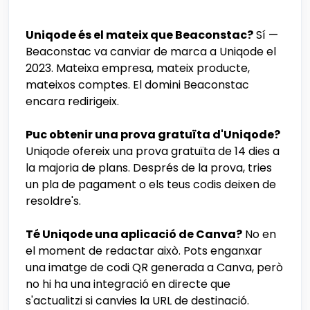
Uniqode és el mateix que Beaconstac?
Sí —
Beaconstac va canviar de marca a Uniqode el
2023. Mateixa empresa, mateix producte,
mateixos comptes. El domini Beaconstac
encara redirigeix.
Puc obtenir una prova gratuïta d'Uniqode?
Uniqode ofereix una prova gratuïta de 14 dies a
la majoria de plans. Després de la prova, tries
un pla de pagament o els teus codis deixen de
resoldre's.
Té Uniqode una aplicació de Canva?
No en
el moment de redactar això. Pots enganxar
una imatge de codi QR generada a Canva, però
no hi ha una integració en directe que
s'actualitzi si canvies la URL de destinació.