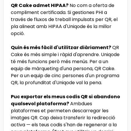
QR Cake admet HIPAA?
No com a oferta de
compliment certificada. Si gestiones PHI a
través de fluxos de treball impulsats per QR, el
pla alineat amb HIPAA d'Uniqode és la millor
opció.
Quin és més fàcil d'utilitzar diàriament?
QR
Cake és més simple i ràpid d'aprendre. Uniqode
té més funcions però més menús. Per a un
equip de màrqueting d'una persona, QR Cake.
Per a un equip de cinc persones d'un programa
QR, la profunditat d'Uniqode val la pena.
Puc exportar els meus codis QR si abandono
qualsevol plataforma?
Ambdues
plataformes et permeten descarregar les
imatges QR. Cap deixa transferir la redirecció
activa — els teus codis s'han de regenerar a la