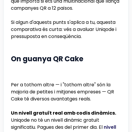
que importa si ets una multinacional que llança
campanyes QR a 12 països.
Si algun d'aquests punts s'aplica a tu, aquesta
comparativa és curta: vés a avaluar Uniqode i
pressuposta en conseqüència.
On guanya QR Cake
Per a tothom altre — i "tothom altre" són la
majoria de petites i mitjanes empreses — QR
Cake té diversos avantatges reals.
Un nivell gratuït real amb codis dinàmics.
Uniqode no té un nivell dinàmic gratuït
significatiu. Pagues des del primer dia. El
nivell