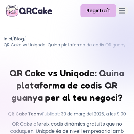
Registra't
Obre el
Funcions
Inici
/
Blog
/
Preus
QR Cake vs Uniqode: Quina plataforma de codis QR guanya per al teu negoci?
Blog
Docs
QR Cake vs Uniqode: Quina
Ajuda
plataforma de codis QR
API
guanya per al teu negoci?
QR Cake Team
•
Publicat
:
30 de març del 2026, a les 9:00
QR Cake ofereix codis dinàmics gratuïts que no
caduquen. Uniqode és de nivell empresarial amb