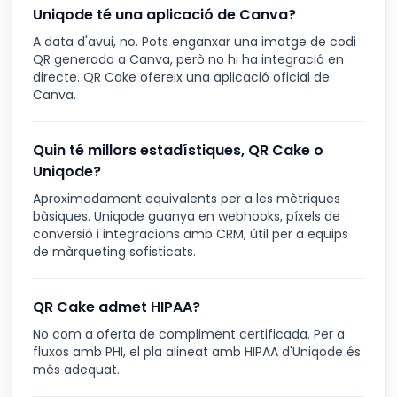
Uniqode té una aplicació de Canva?
A data d'avui, no. Pots enganxar una imatge de codi
QR generada a Canva, però no hi ha integració en
directe. QR Cake ofereix una aplicació oficial de
Canva.
Quin té millors estadístiques, QR Cake o
Uniqode?
Aproximadament equivalents per a les mètriques
bàsiques. Uniqode guanya en webhooks, píxels de
conversió i integracions amb CRM, útil per a equips
de màrqueting sofisticats.
QR Cake admet HIPAA?
No com a oferta de compliment certificada. Per a
fluxos amb PHI, el pla alineat amb HIPAA d'Uniqode és
més adequat.