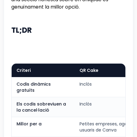
genuïnament la millor opció.
TL;DR
Criteri
QR Cake
Codis dinàmics
Inclòs
gratuïts
Els codis sobreviuen a
Inclòs
la cancel·lació
Millor per a
Petites empreses, agèncie
usuaris de Canva