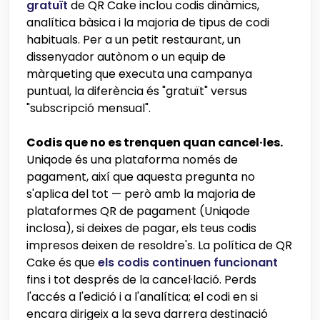
gratuït
de QR Cake inclou codis dinàmics,
analítica bàsica i la majoria de tipus de codi
habituals. Per a un petit restaurant, un
dissenyador autònom o un equip de
màrqueting que executa una campanya
puntual, la diferència és "gratuït" versus
"subscripció mensual".
Codis que no es trenquen quan cancel·les.
Uniqode és una plataforma només de
pagament, així que aquesta pregunta no
s'aplica del tot — però amb la majoria de
plataformes QR de pagament (Uniqode
inclosa), si deixes de pagar, els teus codis
impresos deixen de resoldre's. La política de QR
Cake és que
els codis continuen funcionant
fins i tot després de la cancel·lació. Perds
l'accés a l'edició i a l'analítica; el codi en si
encara dirigeix a la seva darrera destinació