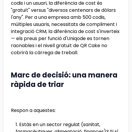
codis i un usuari, la diferència de cost és
"gratuït" versus "diversos centenars de dòlars
l'any". Per a una empresa amb 500 codis,
múltiples usuaris, necessitats de compliment i
integració CRM, la diferència de cost s'inverteix
— els preus per funció d'Uniqode es tornen
raonables i el nivell gratuït de QR Cake no
cobrirà la càrrega de treball.
Marc de decisió: una manera
ràpida de triar
Respon a aquestes:
Estàs en un sector regulat (sanitat,
farmacèutiques, alimentació, finances)? Si sí,