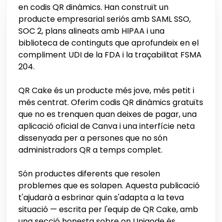
en codis QR dinàmics. Han construït un
producte empresarial seriós amb SAML SSO,
SOC 2, plans alineats amb HIPAA i una
biblioteca de continguts que aprofundeix en el
compliment UDI de la FDA i la traçabilitat FSMA
204.
QR Cake és un producte més jove, més petit i
més centrat. Oferim codis QR dinàmics gratuïts
que no es trenquen quan deixes de pagar, una
aplicació oficial de Canva i una interfície neta
dissenyada per a persones que no són
administradors QR a temps complet.
Són productes diferents que resolen
problemes que es solapen. Aquesta publicació
t'ajudarà a esbrinar quin s'adapta a la teva
situació — escrita per l'equip de QR Cake, amb
una secció honesta sobre on Uniqode és