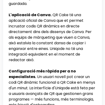
guardada.
L'aplicació de Canva.
QR Cake té una
aplicació oficial de Canva que et permet
incrustar codis QR dinàmics en directe
directament dins dels dissenys de Canva. Per
als equips de màrqueting que viuen a Canva,
això estalvia la constant dansa de copiar i
enganxar entre eines. Uniqode no té una
integració equivalent en el moment de
redactar això.
Configuració més ràpida per a no
especialistes.
Un usuari novell pot crear un
codi QR dinàmic funcional a QR Cake en menys
d'un minut. La interfície d'Uniqode està feta per
a usuaris avançats de QR que gestionen grans
programes — més funcions, més terminologia,
més fricció d'onboarding.