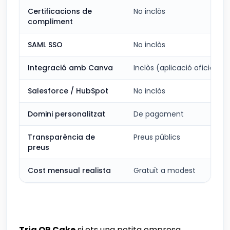
Certificacions de
No inclòs
compliment
SAML SSO
No inclòs
Integració amb Canva
Inclòs (aplicació oficial)
Salesforce / HubSpot
No inclòs
Domini personalitzat
De pagament
Transparència de
Preus públics
preus
Cost mensual realista
Gratuït a modest
Tria QR Cake
si ets una petita empresa,