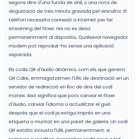
segons dins d'una funda de vinil, o una nota de
degustació de tres minuts gravada pel vinicultor. El
telèfon necessita connexió a internet per fer
streaming del fitxer; res no es desa
permanentment al dispositiu. Qualsevol navegador
modern pot reproduir-ho sense una aplicació
separada.
Els codis QR d'àudio dinàmics, com els que genera
QR Cake, emmagatzemen l'URL de destinació en un
servidor de redirecció en lloc de dins del codi
mateix. Això significa que pots canviar el fitxer
d'àudio, canviar l'idioma o actualitzar el guió
després que el codi ja estigui imprès en una
etiqueta o muntat en una paret de galeria. Un codi
QR estàtic incrusta l'URL permanentment: si
regraves o reedites, necessites codis nous a tot