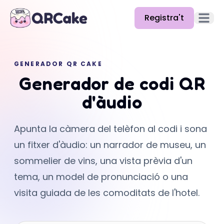
Registra't
Obre el
Funcions
GENERADOR QR CAKE
Preus
Generador de codi QR
Blog
d'àudio
Docs
Apunta la càmera del telèfon al codi i sona
Ajuda
un fitxer d'àudio: un narrador de museu, un
API
sommelier de vins, una vista prèvia d'un
tema, un model de pronunciació o una
visita guiada de les comoditats de l'hotel.