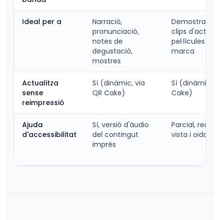
Ideal per a
Narració,
Demostracion
pronunciació,
clips d'actuac
notes de
pel·lícules de
degustació,
marca
mostres
Actualitza
Sí (dinàmic, via
Sí (dinàmic, v
sense
QR Cake)
Cake)
reimpressió
Ajuda
Sí, versió d'àudio
Parcial, requer
d'accessibilitat
del contingut
vista i oïda
imprès