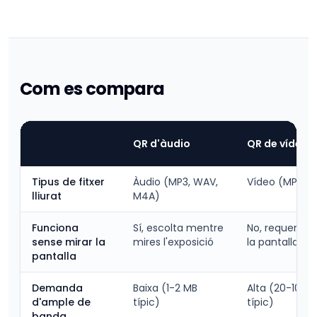
Com es compara
QR d'àudio
QR de vídeo
Tipus de fitxer
Àudio (MP3, WAV,
Vídeo (MP4, 
lliurat
M4A)
Funciona
Sí, escolta mentre
No, requereix 
sense mirar la
mires l'exposició
la pantalla
pantalla
Demanda
Baixa (1-2 MB
Alta (20-100 
d'ample de
típic)
típic)
banda