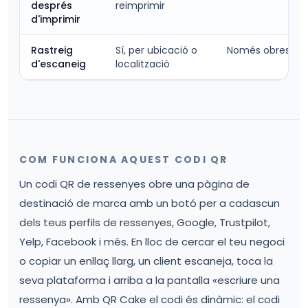
després
reimprimir
d'imprimir
Rastreig
Sí, per ubicació o
Només obres de 
d'escaneig
localització
COM FUNCIONA AQUEST CODI QR
Un codi QR de ressenyes obre una pàgina de
destinació de marca amb un botó per a cadascun
dels teus perfils de ressenyes, Google, Trustpilot,
Yelp, Facebook i més. En lloc de cercar el teu negoci
o copiar un enllaç llarg, un client escaneja, toca la
seva plataforma i arriba a la pantalla «escriure una
ressenya». Amb QR Cake el codi és dinàmic: el codi