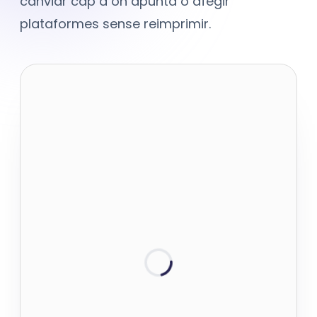
canviar cap a on apunta o afegir
plataformes sense reimprimir.