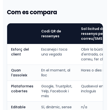
Com es compara
Sol·licitud de
Codi QR de
ressenya per
ressenyes
correu/SMS
Esforç del
Escaneja i toca
Obrir la bústia
client
una vegada
d'entrada, cercar
correu, fer clic
Quan
En el moment, al
Hores o dies més
l'assoleix
lloc
Plataformes
Google, Trustpilot,
Qualsevol enllaç
cobertes
Yelp, Facebook i
incloguis
més
Editable
Sí, dinàmic, sense
n/a