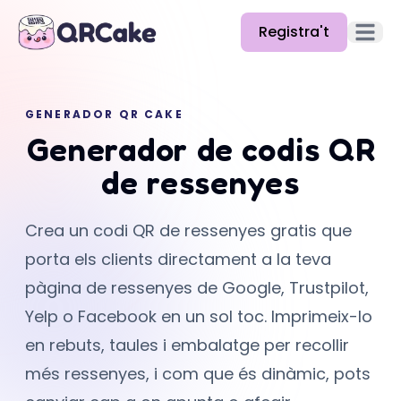
Registra't
Obre el
Funcions
GENERADOR QR CAKE
Preus
Generador de codis QR
Blog
de ressenyes
Docs
Crea un codi QR de ressenyes gratis que
Ajuda
porta els clients directament a la teva
API
pàgina de ressenyes de Google, Trustpilot,
Yelp o Facebook en un sol toc. Imprimeix-lo
en rebuts, taules i embalatge per recollir
més ressenyes, i com que és dinàmic, pots