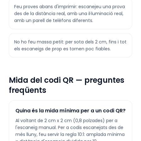
Feu proves abans d'imprimir: escanejeu una prova
des de la distància real, amb una il·luminació real,
amb un parell de telèfons diferents.
No ho feu massa petit: per sota dels 2 cm, fins i tot
els escaneigs de prop es tornen poc fiables.
Mida del codi QR — preguntes
freqüents
Quina és la mida mínima per a un codi QR?
Al voltant de 2 cm x 2 cm (0,8 polzades) per a
l'escaneig manual. Per a codis escanejats des de
més lluny, feu servir la regla 10:1: amplada mínima