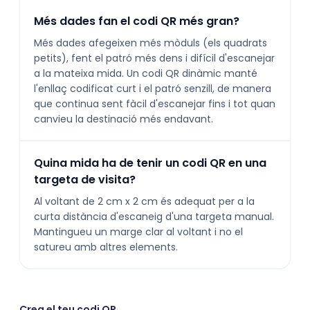
Més dades fan el codi QR més gran?
Més dades afegeixen més mòduls (els quadrats
petits), fent el patró més dens i difícil d'escanejar
a la mateixa mida. Un codi QR dinàmic manté
l'enllaç codificat curt i el patró senzill, de manera
que continua sent fàcil d'escanejar fins i tot quan
canvieu la destinació més endavant.
Quina mida ha de tenir un codi QR en una
targeta de visita?
Al voltant de 2 cm x 2 cm és adequat per a la
curta distància d'escaneig d'una targeta manual.
Mantingueu un marge clar al voltant i no el
satureu amb altres elements.
Crea el teu codi QR
·