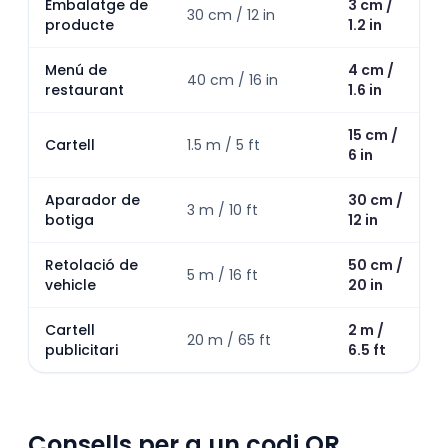
Embalatge de
3 cm /
30 cm / 12 in
producte
1.2 in
Menú de
4 cm /
40 cm / 16 in
restaurant
1.6 in
15 cm /
Cartell
1.5 m / 5 ft
6 in
Aparador de
30 cm /
3 m / 10 ft
botiga
12 in
Retolació de
50 cm /
5 m / 16 ft
vehicle
20 in
Cartell
2 m /
20 m / 65 ft
publicitari
6.5 ft
Consells per a un codi QR