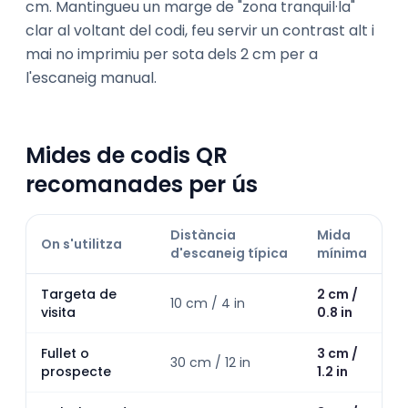
cm. Mantingueu un marge de "zona tranquil·la"
clar al voltant del codi, feu servir un contrast alt i
mai no imprimiu per sota dels 2 cm per a
l'escaneig manual.
Mides de codis QR
recomanades per ús
Distància
Mida
On s'utilitza
d'escaneig típica
mínima
Targeta de
2 cm /
10 cm / 4 in
visita
0.8 in
Fullet o
3 cm /
30 cm / 12 in
prospecte
1.2 in