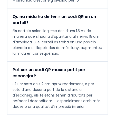
= distància d'escaneig dividida per 10.
Quina mida ha de tenir un codi QR en un
cartell?
Els cartells solen llegir-se des d'uns 1,5 m, de
manera que s'hauria d'apuntar a almenys 15 cm
d'amplada. Si el cartell es troba en una posició
elevada o es llegeix des de més lluny, augmenteu
la mida en conseqüència.
Pot ser un codi QR massa petit per
escanejar?
Sí. Per sota dels 2 cm aproximadament, o per
sota d'una desena part de la distància
d'escaneig, els telèfons tenen dificultats per
enfocar i descodificar — especialment amb més
dades o una qualitat d'impressió inferior.