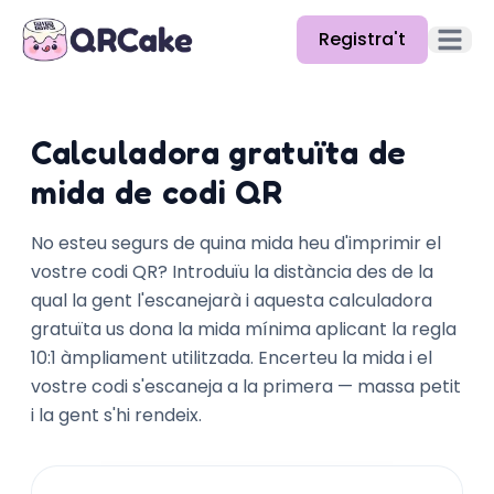
Registra't
Obre el
Funcions
Calculadora gratuïta de
Preus
mida de codi QR
Blog
No esteu segurs de quina mida heu d'imprimir el
Docs
vostre codi QR? Introduïu la distància des de la
qual la gent l'escanejarà i aquesta calculadora
Ajuda
gratuïta us dona la mida mínima aplicant la regla
API
10:1 àmpliament utilitzada. Encerteu la mida i el
vostre codi s'escaneja a la primera — massa petit
i la gent s'hi rendeix.