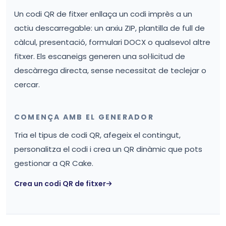
Un codi QR de fitxer enllaça un codi imprès a un
actiu descarregable: un arxiu ZIP, plantilla de full de
càlcul, presentació, formulari DOCX o qualsevol altre
fitxer. Els escaneigs generen una sol·licitud de
descàrrega directa, sense necessitat de teclejar o
cercar.
COMENÇA AMB EL GENERADOR
Tria el tipus de codi QR, afegeix el contingut,
personalitza el codi i crea un QR dinàmic que pots
gestionar a QR Cake.
Crea un codi QR de fitxer