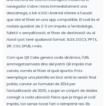
navegador s'obre i inicia immediatament una
descàrrega, o bé a iOS i Android ofereix a l'usuari
que obri el fitxer en una app compatible. El codi és el
mateix quadrat de 2-3 cm imprès a l'embalatge,
fulletó o senyalització; el fitxer de destinació viu al
núvol i pot tenir qualsevol format: XLSX, DOCX, PPTX,
ZIP, CSV, EPUB, i més.
Com que QR Cake genera codis dinàmics, l'URL
emmagatzemada dins del patró QR imprès mai
canvia, només el fitxer al qual apunta. Pots
reemplaçar una plantilla en brut amb la versió final
polida, canviar un formulari de 2024 per
l'actualització de 2025, o pujar un conjunt de dades
corregit a cada ubicació física que ja tingui el codi
imprès, tot sense tocar l'art o reimprimir res. Els