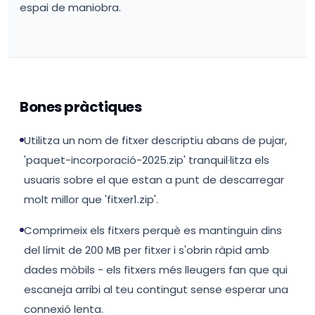
espai de maniobra.
Bones pràctiques
Utilitza un nom de fitxer descriptiu abans de pujar,
'paquet-incorporació-2025.zip' tranquil·litza els
usuaris sobre el que estan a punt de descarregar
molt millor que 'fitxer1.zip'.
Comprimeix els fitxers perquè es mantinguin dins
del límit de 200 MB per fitxer i s'obrin ràpid amb
dades mòbils - els fitxers més lleugers fan que qui
escaneja arribi al teu contingut sense esperar una
connexió lenta.