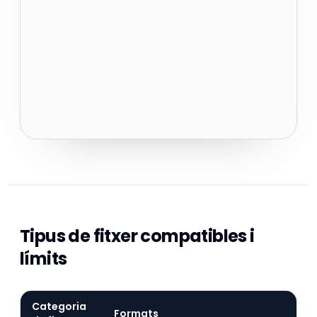
Tipus de fitxer compatibles i
límits
Categoria
Formats
Qu