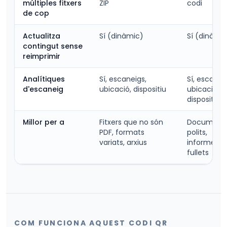
múltiples fitxers
ZIP
codi
de cop
Actualitza
Sí (dinàmic)
Sí (dinàmi
contingut sense
reimprimir
Analítiques
Sí, escaneigs,
Sí, escanei
d'escaneig
ubicació, dispositiu
ubicació,
dispositiu
Millor per a
Fitxers que no són
Document
PDF, formats
polits,
variats, arxius
informes,
fullets
COM FUNCIONA AQUEST CODI QR