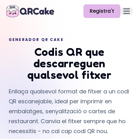
Registra't
Obre el
Funcions
GENERADOR QR CAKE
Preus
Codis QR que
Blog
descarreguen
Docs
qualsevol fitxer
Ajuda
Enllaça qualsevol format de fitxer a un codi
API
QR escanejable, ideal per imprimir en
embalatges, senyalització o cartes de
restaurant. Canvia el fitxer sempre que ho
necessitis - no cal cap codi QR nou.