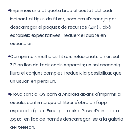
Imprimeix una etiqueta breu al costat del codi
indicant el tipus de fitxer, com ara «Escaneja per
descarregar el paquet de recursos (ZIP)», això
estableix expectatives i redueix el dubte en
escanejar.
Comprimeix múltiples fitxers relacionats en un sol
ZIP en lloc de tenir codis separats; un sol escaneig
lliura el conjunt complet i redueix la possibilitat que
un usuari en perdi un.
Prova tant a iOS com a Android abans d'imprimir a
escala, confirma que el fitxer s'obre en l'app
esperada (p. ex. Excel per a .xlsx, PowerPoint per a
.pptx) en lloc de només descarregar-se a la galeria
del telèfon.