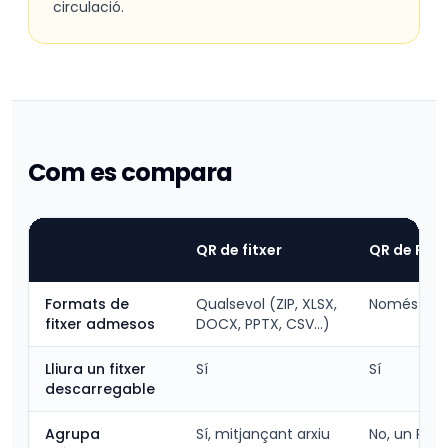
circulació.
Com es compara
QR de fitxer
QR de PDF
Formats de
Qualsevol (ZIP, XLSX,
Només PDF
fitxer admesos
DOCX, PPTX, CSV...)
Lliura un fitxer
Sí
Sí
descarregable
Agrupa
Sí, mitjançant arxiu
No, un PDF 