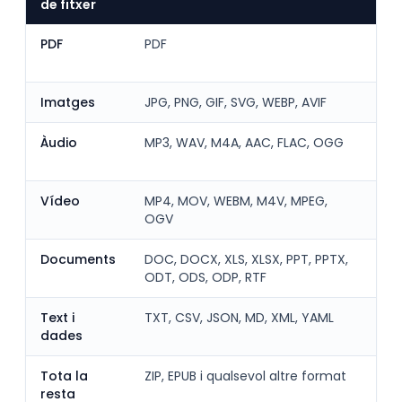
de fitxer
PDF
PDF
S'
na
Imatges
JPG, PNG, GIF, SVG, WEBP, AVIF
Es
Àudio
MP3, WAV, M4A, AAC, FLAC, OGG
Es
d'à
Vídeo
MP4, MOV, WEBM, M4V, MPEG,
Es
OGV
de
Documents
DOC, DOCX, XLS, XLSX, PPT, PPTX,
S'o
ODT, ODS, ODP, RTF
do
Text i
TXT, CSV, JSON, MD, XML, YAML
Es 
dades
Tota la
ZIP, EPUB i qualsevol altre format
Un
resta