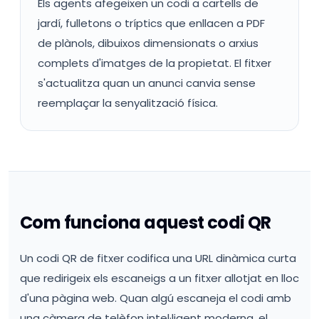
Els agents afegeixen un codi a cartells de
jardí, fulletons o tríptics que enllacen a PDF
de plànols, dibuixos dimensionats o arxius
complets d'imatges de la propietat. El fitxer
s'actualitza quan un anunci canvia sense
reemplaçar la senyalització física.
Com funciona aquest codi QR
Un codi QR de fitxer codifica una URL dinàmica curta
que redirigeix els escaneigs a un fitxer allotjat en lloc
d'una pàgina web. Quan algú escaneja el codi amb
una càmera de telèfon intel·ligent moderna, el