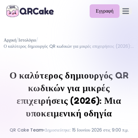
Εγγραφή
Άνοιγμα 
Δυνατότητες
Αρχική
/
Ιστολόγιο
/
Τιμολόγηση
Ο καλύτερος δημιουργός QR κωδικών για μικρές επιχειρήσεις (2026): Μια υποκειμενική οδηγία
Ιστολόγιο
Τεκμηρίωση
Ο καλύτερος δημιουργός QR
Βοήθεια
κωδικών για μικρές
API
επιχειρήσεις (2026): Μια
υποκειμενική οδηγία
QR Cake Team
•
Δημοσιεύτηκε
:
15 Ιουνίου 2026 στις 9:00 π.μ.