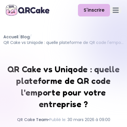
S'inscrire
Ouvrir 
Fonctionnalités
Accueil
/
Blog
/
Tarifs
QR Cake vs Uniqode : quelle plateforme de QR code l'emporte pour votre entreprise ?
Blog
Docs
QR Cake vs Uniqode : quelle
Aide
plateforme de QR code
API
l'emporte pour votre
entreprise ?
QR Cake Team
•
Publié le
:
30 mars 2026 à 09:00