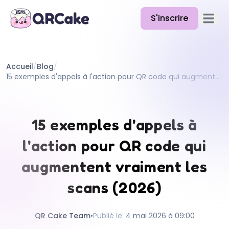
S'inscrire
Ouvrir 
Fonctionnalités
Accueil
/
Blog
/
Tarifs
15 exemples d'appels à l'action pour QR code qui augmentent vraiment les scans (2026)
Blog
Docs
15 exemples d'appels à
Aide
l'action pour QR code qui
API
augmentent vraiment les
scans (2026)
QR Cake Team
•
Publié le
:
4 mai 2026 à 09:00