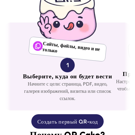
Сайты, файлы, видео и не только
1
При
Выберите, куда он будет вести
Настройт
Начните с цели: страница, PDF, видео,
чтобы к
галерея изображений, визитка или список
ссылок.
Создать первый QR-код
Почему QR Cake?