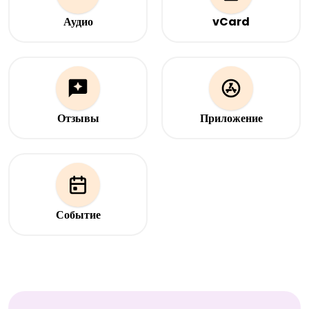
Аудио
vCard
Загрузите аудиофайл, на
Ваши контакты —
который будет ссылаться
мгновенно. Сканируйте,
QR-код.
чтобы поделиться: всегда
актуально, без визиток.
Отзывы
Приложение
Собирайте отзывы на
Веб-страница для загрузки
Google, Trustpilot, Yelp и
мобильного приложения
других платформах с одной
страницы.
Событие
Информация о событии