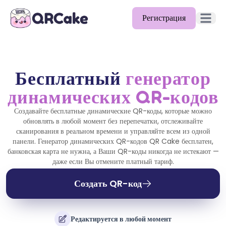
Регистрация
Открыть
Возможности
Тарифы
Бесплатный
генератор
динамических QR-кодов
Блог
Создавайте бесплатные динамические QR-коды, которые можно
Документация
обновлять в любой момент без перепечатки, отслеживайте
сканирования в реальном времени и управляйте всем из одной
Помощь
панели. Генератор динамических QR-кодов QR Cake бесплатен,
банковская карта не нужна, а Ваши QR-коды никогда не истекают —
API
даже если Вы отмените платный тариф.
Создать QR-код
Редактируется в любой момент