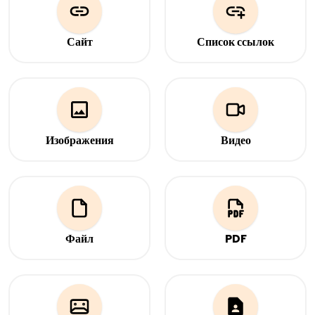
Сервис создан для маркетологов, команд и
авторов, которым нужны быстрые и гибкие
инструменты QR-маркетинга.
Сайт
Список ссылок
Сайт или URL, на который
Список ссылок
должен вести Ваш QR-код.
Изображения
Видео
Открывайте одно или
Расскажите свою историю
несколько изображений по
или покажите продукт в
QR-коду.
формате видео, которое
открывается по
сканированию.
Файл
PDF
Загрузите файл(ы), на
Загрузите PDF-файл, на
которые будет ссылаться
который будет ссылаться
QR-код.
QR-код.