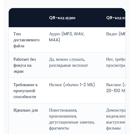
QR-код аудио
QR-код видео
Тип
Аудио (MP3, WAV,
Видео (MP4,
доставляемого
M4A)
файла
Работает без
Да, можно слушать,
Нет, требует
фокуса на
разглядывая экспонат
просмотра экр
экран
Требование к
Низкое (обычно 1-2 МБ)
Высокое (обыч
пропускной
20-100 МБ и б
способности
Идеально для
Повествования,
Демонстрации,
произношения,
видеоклипы
дегустационные заметки,
выступлений, 
фрагменты
фильмы