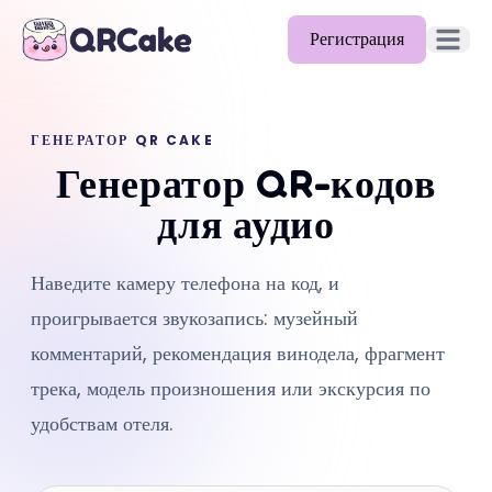
Регистрация
Открыть
Возможности
ГЕНЕРАТОР QR CAKE
Тарифы
Генератор QR-кодов
Блог
для аудио
Документация
Наведите камеру телефона на код, и
Помощь
проигрывается звукозапись: музейный
API
комментарий, рекомендация винодела, фрагмент
трека, модель произношения или экскурсия по
удобствам отеля.