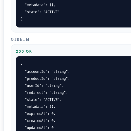
  "metadata": {},

  "state": "ACTIVE"

}
ОТВЕТЫ
200 OK
{

  "accountId": "string",

  "productId": "string",

  "userId": "string",

  "redirect": "string",

  "state": "ACTIVE",

  "metadata": {},

  "expiresAt": 0,

  "createdAt": 0,

  "updatedAt": 0
