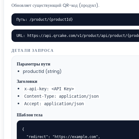
Обновляет существующий QR-код (продукт).
Путь: /product/{productId}
URL: https://api.qrcake.com/v1/product/api/product/{prod
ДЕТАЛИ ЗАПРОСА
Параметры пути
productId (string)
Заголовки
x-api-key: <API Key>
Content-Type: application/json
Accept: application/json
Шаблон тела
{

  "redirect": "https://example.com",
