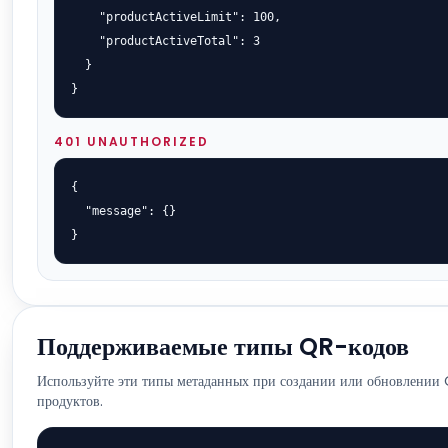
    "productActiveLimit": 100,

    "productActiveTotal": 3

  }

}
401 UNAUTHORIZED
{

  "message": {}

}
Поддерживаемые типы QR-кодов
Используйте эти типы метаданных при создании или обновлении
продуктов.