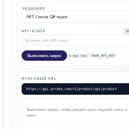
ЭНДПОИНТ
API-КЛЮЧ
П
Выполнить запрос
x-api-key: YOUR_API_KEY
ИТОГОВЫЙ URL
https://api.qrcake.com/v1/product/api/product
Выполните запрос, чтобы увидеть здесь текущий статус и
ответ.