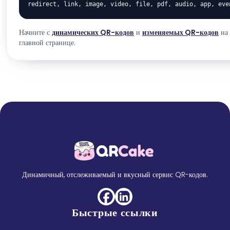
redirect, link, image, video, file, pdf, audio, app, eve
Начните с
динамических QR-кодов
и
изменяемых QR-кодов
на
главной странице.
Динамичный, отслеживаемый и вкусный сервис QR-кодов.
Быстрые ссылки