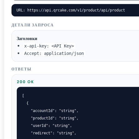
URL: https://api.qrcake.com/v1/product/api/product
ДЕТАЛИ ЗАПРОСА
Заголовки
x-api-key: <API Key>
Accept: application/json
ОТВЕТЫ
200 OK
[

  {

    "accountId": "string",

    "productId": "string",

    "userId": "string",

    "redirect": "string",
