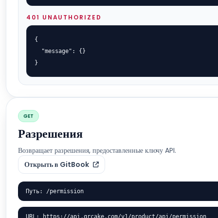
401 UNAUTHORIZED
{

  "message": {}

}
GET
Разрешения
Возвращает разрешения, предоставленные ключу API.
Открыть в GitBook
Путь: /permission
URL: https://api.qrcake.com/v1/product/api/permission