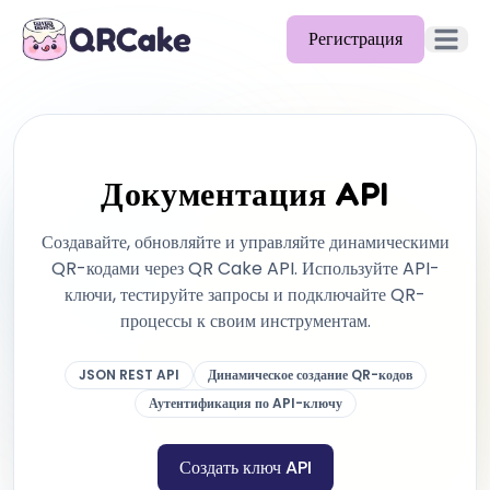
Регистрация
Открыть
Возможности
Тарифы
Документация API
Блог
Создавайте, обновляйте и управляйте динамическими
Документация
QR-кодами через QR Cake API. Используйте API-
ключи, тестируйте запросы и подключайте QR-
Помощь
процессы к своим инструментам.
API
JSON REST API
Динамическое создание QR-кодов
Аутентификация по API-ключу
Создать ключ API