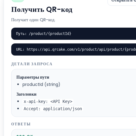
Открыть в 
Получить QR-код
Получает один QR-код.
Путь: /product/{productId}
URL: https://api.qrcake.com/v1/product/api/product/{prod
ДЕТАЛИ ЗАПРОСА
Параметры пути
productId (string)
Заголовки
x-api-key: <API Key>
Accept: application/json
ОТВЕТЫ