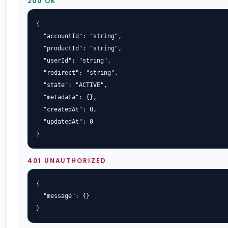
200 OK
{

  "accountId": "string",

  "productId": "string",

  "userId": "string",

  "redirect": "string",

  "state": "ACTIVE",

  "metadata": {},

  "createdAt": 0,

  "updatedAt": 0

}
401 UNAUTHORIZED
{

  "message": {}

}