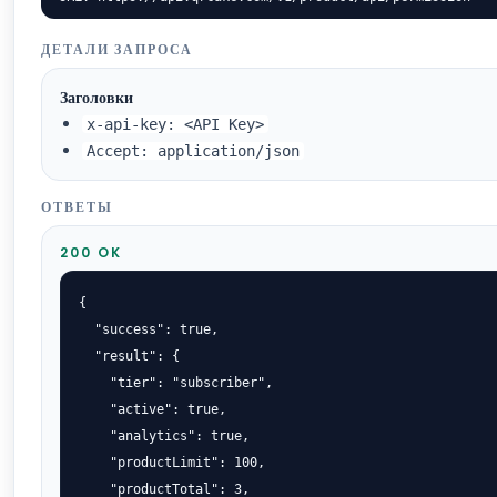
ДЕТАЛИ ЗАПРОСА
Заголовки
x-api-key: <API Key>
Accept: application/json
ОТВЕТЫ
200 OK
{

  "success": true,

  "result": {

    "tier": "subscriber",

    "active": true,

    "analytics": true,

    "productLimit": 100,

    "productTotal": 3,
