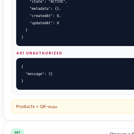
    "state": "ACTIVE",

    "metadata": {},

    "createdAt": 0,

    "updatedAt": 0

  }

]
401 UNAUTHORIZED
{

  "message": {}

}
Products = QR-коды.
GET