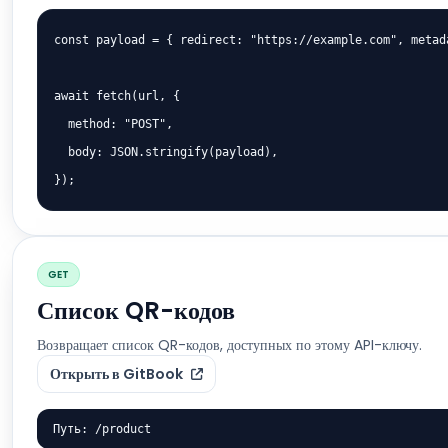
const payload = { redirect: "https://example.com", metada
await fetch(url, {

  method: "POST",

  body: JSON.stringify(payload),

});
GET
Список QR-кодов
Возвращает список QR-кодов, доступных по этому API-ключу.
Открыть в GitBook
Путь: /product