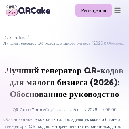
Регистрация
Открыть
Возможности
Главная
/
Блог
/
Тарифы
Лучший генератор QR-кодов для малого бизнеса (2026): Обоснованное руководство
Блог
Документация
Лучший генератор QR-кодов
Помощь
для малого бизнеса (2026):
API
Обоснованное руководство
QR Cake Team
•
Опубликовано
:
15 июня 2026 г. в 09:00
Обоснованное руководство для владельцев малого бизнеса —
генераторы QR-кодов, которые действительно подходят для