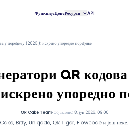
Функције
Цене
Ресурси
API
ва у поређењу (2026.): искрено упоредно поређење
нератори QR кодова
: искрено упоредно 
QR Cake Team
•
Објављено
:
8. јун 2026. 09:00
Cake, Bitly, Uniqode, QR Tiger, Flowcode и још неке. 