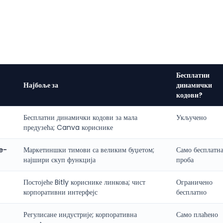
Бесплатни
Најбоље за
динамички
кодови?
Бесплатни динамички кодови за мала
Укључено
предузећа; Canva кориснике
e-
Маркетиншки тимови са великим буџетом;
Само бесплатн
најшири скуп функција
проба
Постојеће Bitly кориснике линкова; чист
Ограничено
корпоративни интерфејс
бесплатно
Регулисане индустрије; корпоративна
Само плаћено