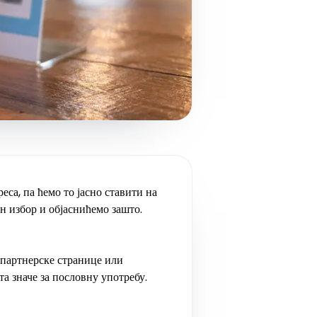
еса, па ћемо то јасно ставити на
н избор и објаснићемо зашто.
 партнерске странице или
та значе за пословну употребу.