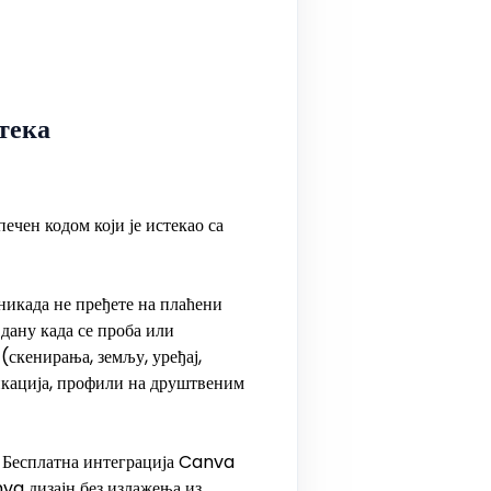
тека
ечен кодом који је истекао са
 никада не пређете на плаћени
дану када се проба или
(скенирања, земљу, уређај,
ликација, профили на друштвеним
е. Бесплатна интеграција Canva
nva дизајн без излажења из