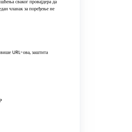
ишћења сваког провајдера да
едан чланак за поређење не
 више URL-ова, заштита
?