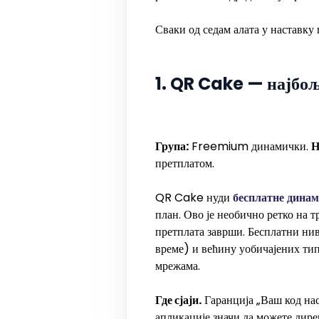
Сваки од седам алата у наставку 
1. QR Cake — најбољ
Група:
Freemium динамички.
Н
претплатом.
QR Cake нуди
бесплатне дина
план. Ово је необично ретко на 
претплата заврши. Бесплатни н
време) и већину уобичајених тип
мрежама.
Где сјаји.
Гаранција „Ваш код нас
апликације значи да можете дире