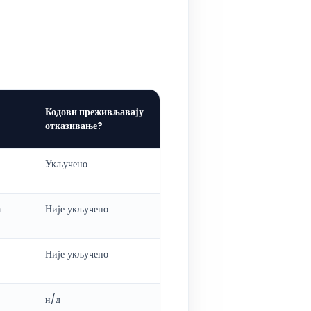
Кодови преживљавају
отказивање?
Укључено
а
Није укључено
Није укључено
н/д