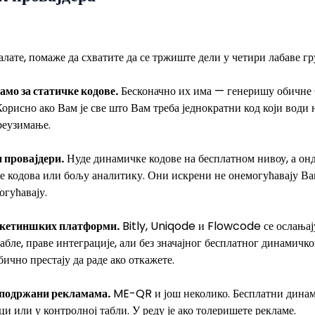
лате, помаже да схватите да се тржиште дели у четири лабаве гр
амо за статичке кодове.
Бесконачно их има — генеришу обичне
 Корисно ако Вам је све што Вам треба једнократни код који води
реузимање.
провајдери.
Нуде динамичке кодове на бесплатном нивоу, а онд
 кодова или бољу аналитику. Они искрени не онемогућавају Ваш
гућавају.
аркетиншких платформи.
Bitly, Uniqode и Flowcode се ослањају
абле, праве интеграције, али без значајног бесплатног динамич
ично престају да раде ако откажете.
 подржани рекламама.
ME-QR и још неколико. Бесплатни динам
и или у контролној табли. У реду је ако толеришете рекламе.