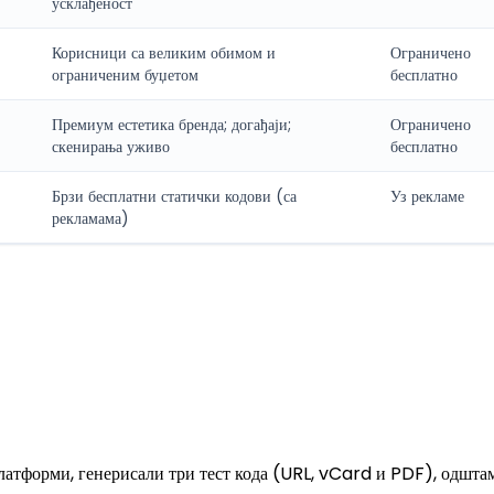
усклађеност
Корисници са великим обимом и
Ограничено
ограниченим буџетом
бесплатно
Премиум естетика бренда; догађаји;
Ограничено
скенирања уживо
бесплатно
Брзи бесплатни статички кодови (са
Уз рекламе
рекламама)
латформи, генерисали три тест кода (URL, vCard и PDF), одштам