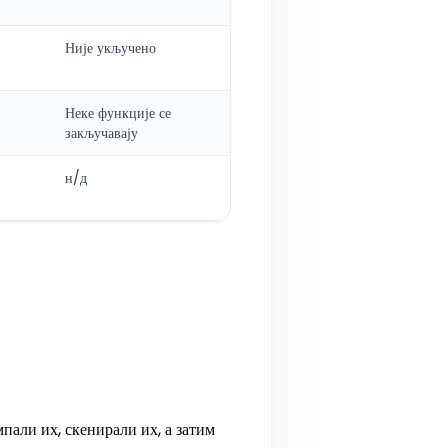
Није укључено
Неке функције се
закључавају
н/д
пали их, скенирали их, а затим