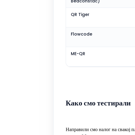
Beaconstac)
QR Tiger
Flowcode
ME-QR
Како смо тестирали
Направили смо налог на свакој п