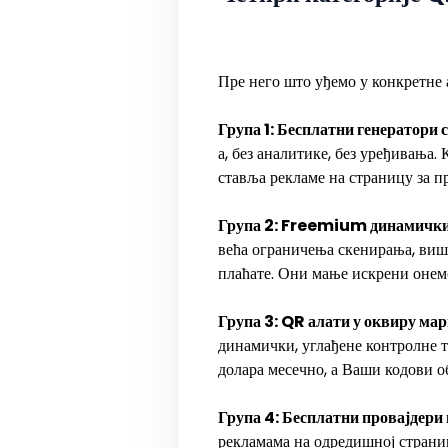
Пре него што уђемо у конкретне а
Група 1: Бесплатни генератори с
а, без аналитике, без уређивања.
ставља рекламе на страницу за п
Група 2: Freemium динамички 
већа ограничења скенирања, више
плаћате. Они мање искрени онемо
Група 3: QR алати у оквиру м
динамички, углађене контролне т
долара месечно, а Ваши кодови об
Група 4: Бесплатни провајдери
рекламама на одредишној страниц