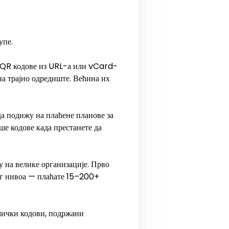
упе.
 QR кодове из URL-а или vCard-
 на трајно одредиште. Већина их
а подижу на плаћене планове за
е кодове када престанете да
 на велике организације. Прво
ког нивоа — плаћате 15–200+
ички кодови, подржани