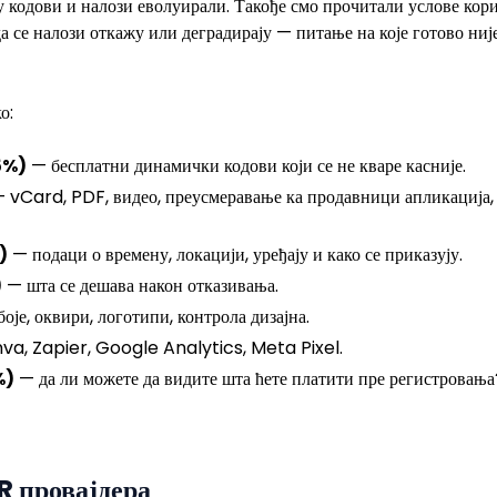
у кодови и налози еволуирали. Такође смо прочитали услове кор
а се налози откажу или деградирају — питање на које готово ниј
о:
5%)
— бесплатни динамички кодови који се не кваре касније.
 vCard, PDF, видео, преусмеравање ка продавници апликација,
)
— подаци о времену, локацији, уређају и како се приказују.
)
— шта се дешава након отказивања.
оје, оквири, логотипи, контрола дизајна.
a, Zapier, Google Analytics, Meta Pixel.
%)
— да ли можете да видите шта ћете платити пре регистровања
R провајдера