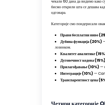
чекали 60 дана да видимо како с
бисмо открили шта се дешава кад
одговара.
Категорије смо пондерисали овак
Прави бесплатни ниво (2
Дубина функција (20%)
—
лозинком.
Квалитет аналитике (15%
Дуговечност кодова (15%
Прилагођавање (10%)
— б
Интеграције (10%)
— Canv
Транспарентност цена (5
Четири категорије Q