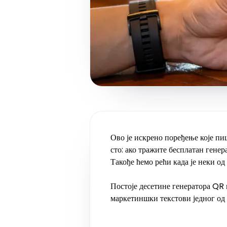
Ово је искрено поређење које пиш
сто: ако тражите бесплатан гене
Такође ћемо рећи када је неки од
Постоје десетине генератора QR 
маркетиншки текстови једног од б