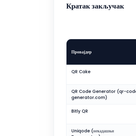
Кратак закључак
Провајдер
QR Cake
QR Code Generator (qr-cod
generator.com)
Bitly QR
Uniqode (некадашњи