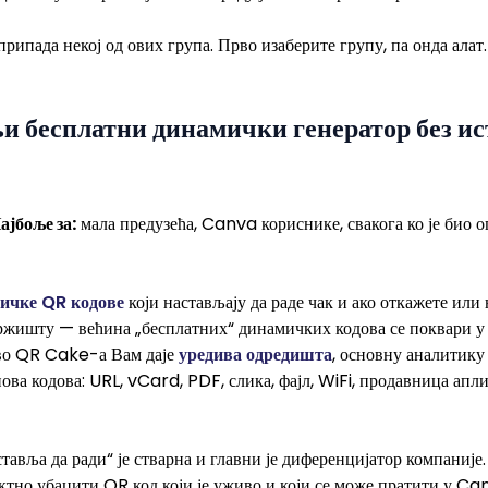
припада некој од ових група. Прво изаберите групу, па онда алат.
и бесплатни динамички генератор без ис
ајбоље за:
мала предузећа, Canva кориснике, свакога ко је био оп
мичке QR кодове
који настављају да раде чак и ако откажете или
тржишту — већина „бесплатних“ динамичких кодова се поквари у 
иво QR Cake-а Вам даје
уредива одредишта
, основну аналитику 
ова кодова: URL, vCard, PDF, слика, фајл, WiFi, продавница ап
тавља да ради“ је стварна и главни је диференцијатор компаниј
ктно убацити QR код који је уживо и који се може пратити у Ca