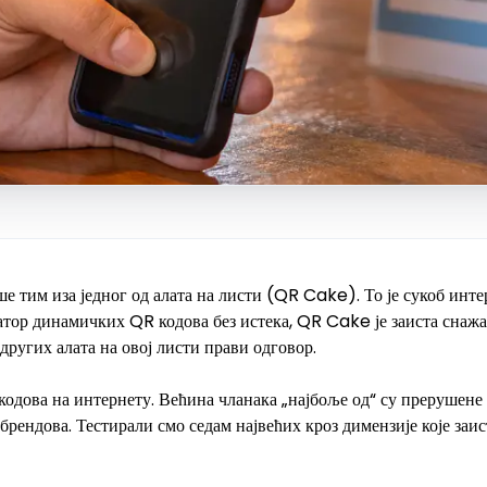
е тим иза једног од алата на листи (QR Cake). То је сукоб интер
ратор динамичких QR кодова без истека, QR Cake је заиста снажа
 других алата на овој листи прави одговор.
кодова на интернету. Већина чланака „најбоље од“ су прерушене
рендова. Тестирали смо седам највећих кроз димензије које заис