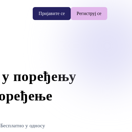
Пријавите се
Региструј се
 у поређењу
поређење
Бесплатно у односу