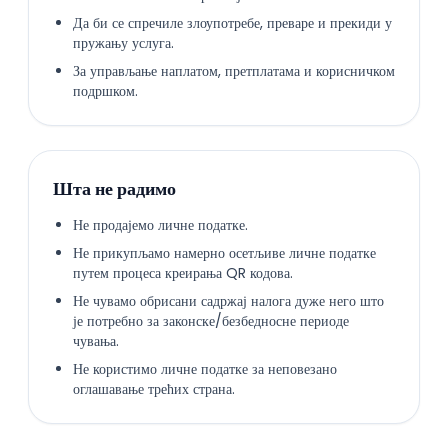
Да би се спречиле злоупотребе, преваре и прекиди у
пружању услуга.
За управљање наплатом, претплатама и корисничком
подршком.
Шта не радимо
Не продајемо личне податке.
Не прикупљамо намерно осетљиве личне податке
путем процеса креирања QR кодова.
Не чувамо обрисани садржај налога дуже него што
је потребно за законске/безбедносне периоде
чувања.
Не користимо личне податке за неповезано
оглашавање трећих страна.