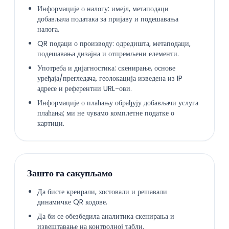
Информације о налогу: имејл, метаподаци
добављача података за пријаву и подешавања
налога.
QR подаци о производу: одредишта, метаподаци,
подешавања дизајна и отпремљени елементи.
Употреба и дијагностика: скенирање, основе
уређаја/прегледача, геолокација изведена из IP
адресе и референтни URL-ови.
Информације о плаћању обрађују добављачи услуга
плаћања; ми не чувамо комплетне податке о
картици.
Зашто га сакупљамо
Да бисте креирали, хостовали и решавали
динамичке QR кодове.
Да би се обезбедила аналитика скенирања и
извештавање на контролној табли.