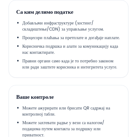
Са ким делимо податке
Добављачи инфраструктуре (хостинг/
складиштење/CDN) за управљање услугом.
Процесори плаћања за претплате и догађаје наплате.
Корисничка подршка и алати за комуникацију када
нас контактирате.
Правни органи само када је то потребно законом
или ради заштите корисника и интегритета услуге.
Ваше контроле
Можете ажурирати или брисати QR садржај на
контролној табли.
Можете захтевати радње у вези са налогом/
подацима путем контакта за подршку или
приватност.