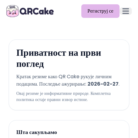
Региструј се
Отвори 
Функције
Цене
Приватност на први
Блог
поглед
Документација
Кратак резиме како QR Cake рукује личним
подацима. Последње ажурирање:
2026-02-27
.
Помоћ
Овај резиме је информативне природе. Комплетна
API
политика остаје правни извор истине.
Шта сакупљамо