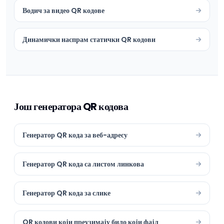
Водич за видео QR кодове
Динамички наспрам статички QR кодови
Још генератора QR кодова
Генератор QR кода за веб-адресу
Генератор QR кода са листом линкова
Генератор QR кода за слике
QR кодови који преузимају било који фајл