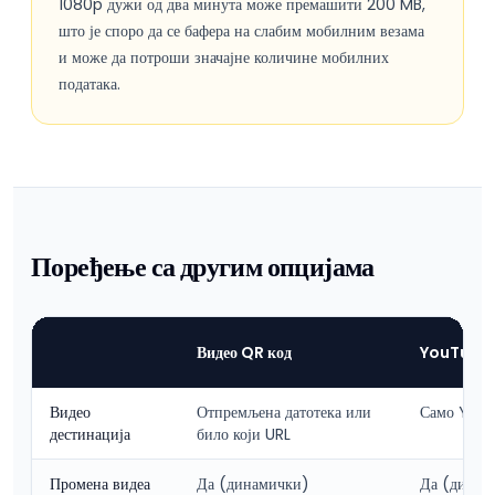
1080p дужи од два минута може премашити 200 MB,
што је споро да се бафера на слабим мобилним везама
и може да потроши значајне количине мобилних
података.
Поређење са другим опцијама
Видео QR код
YouTube 
Видео
Отпремљена датотека или
Само You
дестинација
било који URL
Промена видеа
Да (динамички)
Да (динам