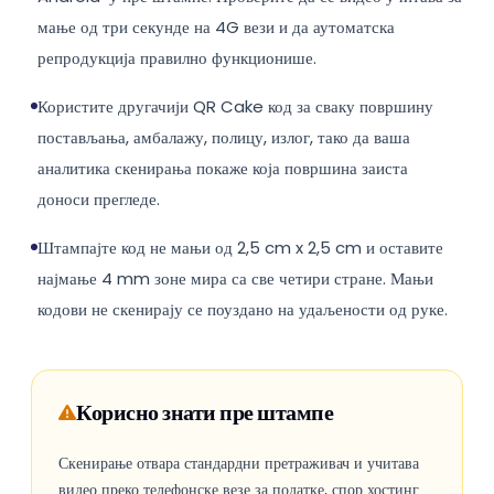
мање од три секунде на 4G вези и да аутоматска
репродукција правилно функционише.
Користите другачији QR Cake код за сваку површину
постављања, амбалажу, полицу, излог, тако да ваша
аналитика скенирања покаже која површина заиста
доноси прегледе.
Штампајте код не мањи од 2,5 cm x 2,5 cm и оставите
најмање 4 mm зоне мира са све четири стране. Мањи
кодови не скенирају се поуздано на удаљености од руке.
Корисно знати пре штампе
Скенирање отвара стандардни претраживач и учитава
видео преко телефонске везе за податке, спор хостинг