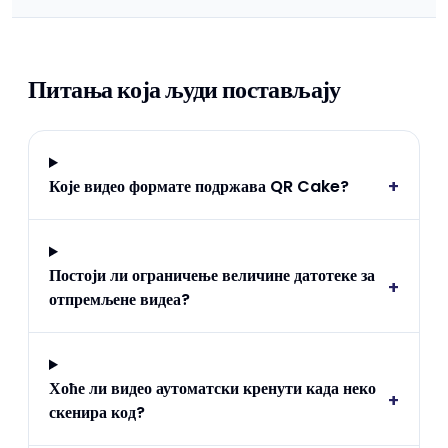
Питања која људи постављају
+
Које видео формате подржава QR Cake?
Постоји ли ограничење величине датотеке за
+
отпремљене видеа?
Хоће ли видео аутоматски кренути када неко
+
скенира код?