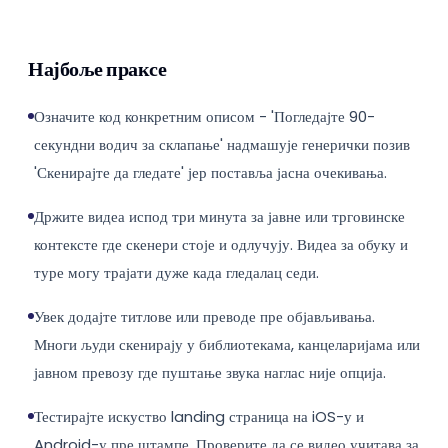
Најбоље праксе
Означите код конкретним описом - 'Погледајте 90-
секундни водич за склапање' надмашује генерички позив
'Скенирајте да гледате' јер поставља јасна очекивања.
Држите видеа испод три минута за јавне или трговинске
контексте где скенери стоје и одлучују. Видеа за обуку и
туре могу трајати дуже када гледалац седи.
Увек додајте титлове или преводе пре објављивања.
Многи људи скенирају у библиотекама, канцеларијама или
јавном превозу где пуштање звука наглас није опција.
Тестирајте искуство landing страница на iOS-у и
Android-у пре штампе. Проверите да се видео учитава за