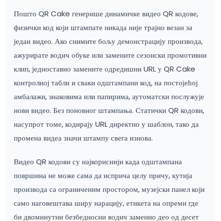
Пошто QR Cake генерише динамичке видео QR кодове,
физички код који штампате никада није трајно везан за
један видео. Ако снимите бољу демонстрацију производа,
ажурирате водич обуке или замените сезонски промотивни
клип, једноставно замените одредишни URL у QR Cake
контролној табли и сваки одштампани код, на постојећој
амбалажи, знаковима или папирима, аутоматски послужује
нови видео. Без поновног штампања. Статички QR кодови,
насупрот томе, кодирају URL директно у шаблон, тако да
промена видеа значи штампу свега изнова.
Видео QR кодови су најкориснији када одштампана
површина не може сама да исприча целу причу, кутија
производа са ограниченим простором, музејски панел који
само наговештава ширу нарацију, етикета на опреми где
би двоминутни безбедносни водич заменио део од десет