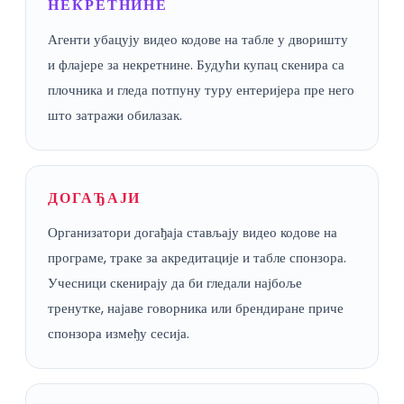
НЕКРЕТНИНЕ
Агенти убацују видео кодове на табле у дворишту
и флајере за некретнине. Будући купац скенира са
плочника и гледа потпуну туру ентеријера пре него
што затражи обилазак.
ДОГАЂАЈИ
Организатори догађаја стављају видео кодове на
програме, траке за акредитације и табле спонзора.
Учесници скенирају да би гледали најбоље
тренутке, најаве говорника или брендиране приче
спонзора између сесија.