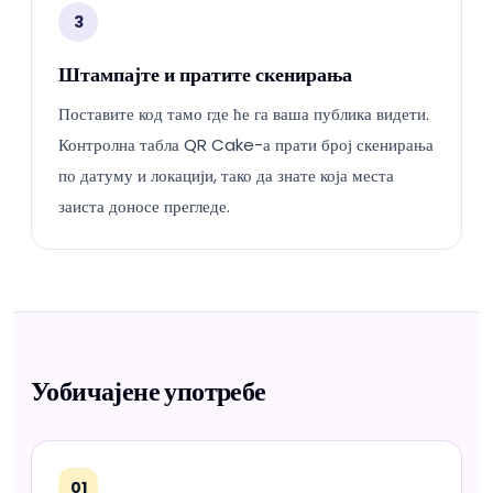
3
Штампајте и пратите скенирања
Поставите код тамо где ће га ваша публика видети.
Контролна табла QR Cake-а прати број скенирања
по датуму и локацији, тако да знате која места
заиста доносе прегледе.
Уобичајене употребе
01