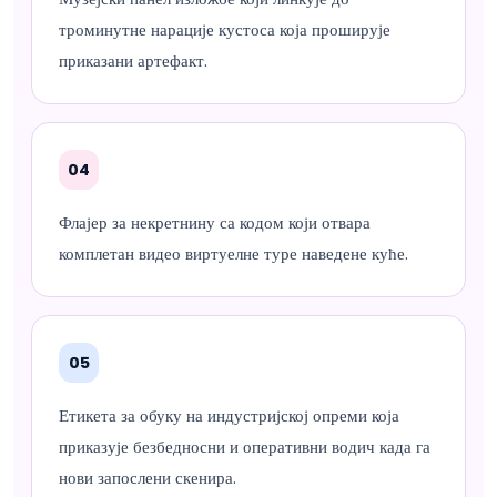
троминутне нарације кустоса која проширује
приказани артефакт.
04
Флајер за некретнину са кодом који отвара
комплетан видео виртуелне туре наведене куће.
05
Етикета за обуку на индустријској опреми која
приказује безбедносни и оперативни водич када га
нови запослени скенира.