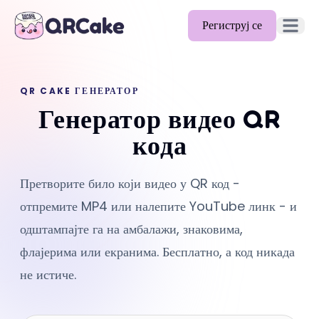
Региструј се
Отвори 
Функције
QR CAKE ГЕНЕРАТОР
Цене
Генератор видео QR
Блог
кода
Документација
Претворите било који видео у QR код -
Помоћ
отпремите MP4 или налепите YouTube линк - и
API
одштампајте га на амбалажи, знаковима,
флајерима или екранима. Бесплатно, а код никада
не истиче.