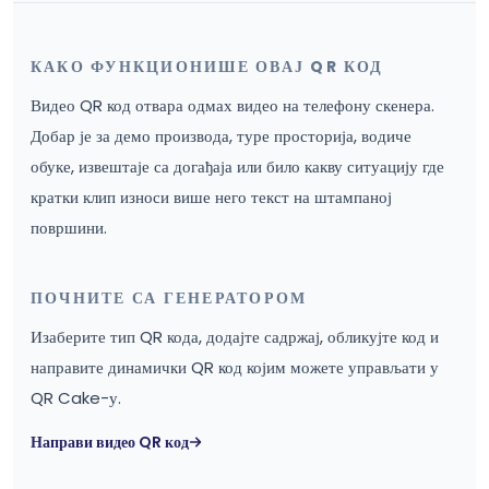
КАКО ФУНКЦИОНИШЕ ОВАЈ QR КОД
Видео QR код отвара одмах видео на телефону скенера.
Добар је за демо производа, туре просторија, водиче
обуке, извештаје са догађаја или било какву ситуацију где
кратки клип износи више него текст на штампаној
површини.
ПОЧНИТЕ СА ГЕНЕРАТОРОМ
Изаберите тип QR кода, додајте садржај, обликујте код и
направите динамички QR код којим можете управљати у
QR Cake-у.
Направи видео QR код