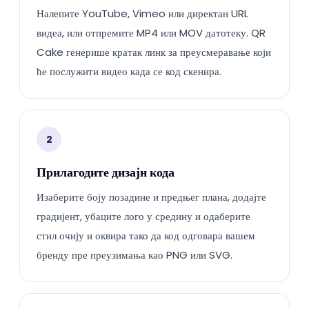
Налепите YouTube, Vimeo или директан URL
видеа, или отпремите MP4 или MOV датотеку. QR
Cake генерише кратак линк за преусмеравање који
ће послужити видео када се код скенира.
2
Прилагодите дизајн кода
Изаберите боју позадине и предњег плана, додајте
градијент, убаците лого у средину и одаберите
стил очију и оквира тако да код одговара вашем
бренду пре преузимања као PNG или SVG.