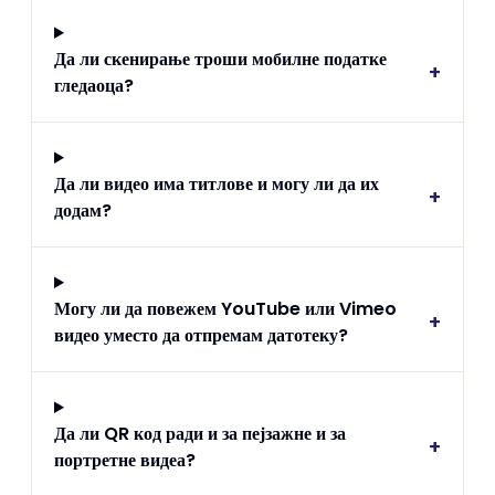
Да ли скенирање троши мобилне податке
+
гледаоца?
Да ли видео има титлове и могу ли да их
+
додам?
Могу ли да повежем YouTube или Vimeo
+
видео уместо да отпремам датотеку?
Да ли QR код ради и за пејзажне и за
+
портретне видеа?