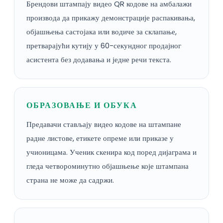
Брендови штампају видео QR кодове на амбалажи
производа да прикажу демонстрације распакивања,
објашњења састојака или водиче за склапање,
претварајући кутију у 60-секундног продајног
асистента без додавања и једне речи текста.
ОБРАЗОВАЊЕ И ОБУКА
Предавачи стављају видео кодове на штампане
радне листове, етикете опреме или приказе у
учионицама. Ученик скенира код поред дијаграма и
гледа четвороминутно објашњење које штампана
страна не може да садржи.