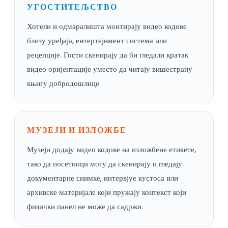
УГОСТИТЕЉСТВО
Хотели и одмаралишта монтирају видео кодове
близу уређаја, ентертејнмент система или
рецепције. Гости скенирају да би гледали кратак
видео оријентације уместо да читају вишестрану
књигу добродошлице.
МУЗЕЈИ И ИЗЛОЖБЕ
Музеји додају видео кодове на изложбене етикете,
тако да посетиоци могу да скенирају и гледају
документарне снимке, интервјуе кустоса или
архивске материјале који пружају контекст који
физички панел не може да садржи.