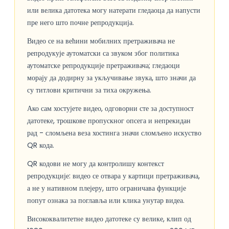
или велика датотека могу натерати гледаоца да напусти
пре него што почне репродукција.
Видео се на већини мобилних претраживача не
репродукује аутоматски са звуком због политика
аутоматске репродукције претраживача; гледаоци
морају да додирну за укључивање звука, што значи да
су титлови критични за тиха окружења.
Ако сам хостујете видео, одговорни сте за доступност
датотеке, трошкове пропускног опсега и непрекидан
рад - сломљена веза хостинга значи сломљено искуство
QR кода.
QR кодови не могу да контролишу контекст
репродукције: видео се отвара у картици претраживача,
а не у нативном плејеру, што ограничава функције
попут ознака за поглавља или клика унутар видеа.
Висококвалитетне видео датотеке су велике, клип од