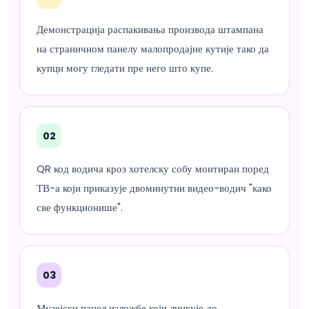
Демонстрација распакивања производа штампана
на страничном панелу малопродајне кутије тако да
купци могу гледати пре него што купе.
02
QR код водича кроз хотелску собу монтиран поред
ТВ-а који приказује двоминутни видео-водич "како
све функционише".
03
Музејски панел изложбе који линкује до