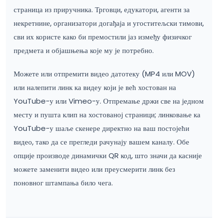
страница из приручника. Трговци, едукатори, агенти за
некретнине, организатори догађаја и угоститељски тимови,
сви их користе како би премостили јаз између физичког
предмета и објашњења које му је потребно.
Можете или отпремити видео датотеку (MP4 или MOV)
или налепити линк ка видеу који је већ хостован на
YouTube-у или Vimeo-у. Отпремање држи све на једном
месту и пушта клип на хостованој страници; линковање ка
YouTube-у шаље скенере директно на ваш постојећи
видео, тако да се прегледи рачунају вашем каналу. Обе
опције производе динамички QR код, што значи да касније
можете заменити видео или преусмерити линк без
поновног штампања било чега.