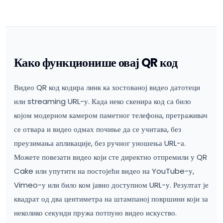
Како функционише овај QR код
Видео QR код кодира линк ка хостованој видео датотеци
или streaming URL-у. Када неко скенира код са било
којом модерном камером паметног телефона, претраживач
се отвара и видео одмах почиње да се учитава, без
преузимања апликације, без ручног уношења URL-а.
Можете повезати видео који сте директно отпремили у QR
Cake или упутити на постојећи видео на YouTube-у,
Vimeo-у или било ком јавно доступном URL-у. Резултат је
квадрат од два центиметра на штампаној површини који за
неколико секунди пружа потпуно видео искуство.