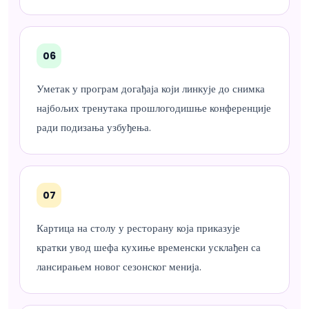
06
Уметак у програм догађаја који линкује до снимка
најбољих тренутака прошлогодишње конференције
ради подизања узбуђења.
07
Картица на столу у ресторану која приказује
кратки увод шефа кухиње временски усклађен са
лансирањем новог сезонског менија.