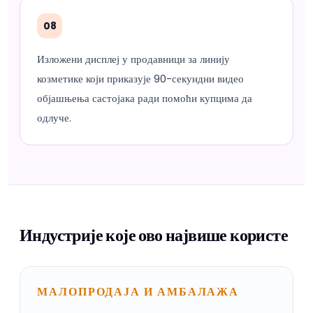
08
Изложени дисплеј у продавници за линију
козметике који приказује 90-секундни видео
објашњења састојака ради помоћи купцима да
одлуче.
Индустрије које ово највише користе
МАЛОПРОДАЈА И АМБАЛАЖА