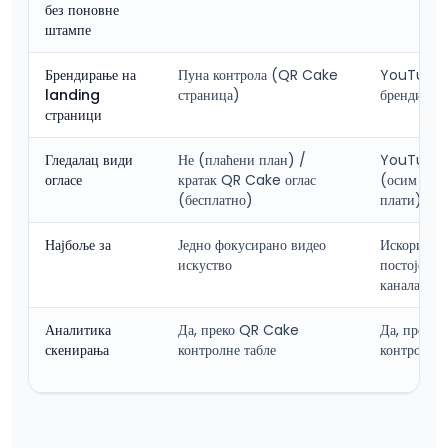
без поновне
штампе
Брендирање на
Пуна контрола (QR Cake
YouTube
landing
страница)
брендирање
страници
Гледалац види
Не (плаћени план) /
YouTube 
огласе
кратак QR Cake оглас
(осим ако 
(бесплатно)
плати)
Најбоље за
Једно фокусирано видео
Искоришта
искуство
постојеће
канала
Аналитика
Да, преко QR Cake
Да, преко
скенирања
контролне табле
контролне 