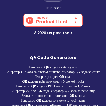
Trustpilot
©
2026
Scripted Tools
QR Code Generators
Генератор QR кода за веб-адресу
Генератор QR кода са листом линкова
Генератор QR кода за слике
Генератор видео QR кода
QR кодови који преузимају било који фајл
Генератор QR кода за PDF
Генератор аудио QR кода
Генератор vCard QR кода
Генератор QR кода за рецензије
Бесплатни динамички генератор QR кодова
Генератор QR кодова које можете уређивати
Променљив QR код генератор
Генератор QR кодова без истека