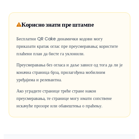
Корисно знати пре штампе
Бесплатни QR Cake динамички кодови могу
приказати кратак оглас пре преусмеравања; користите
плаћени план да бисте га уклонили.
Преусмеравања без огласа и даље зависе од тога да ли је
коначна страница брза, прилагођена мобилним
уређајима и релевантна.
Ако уградите странице треће стране након
преусмеравања, те странице могу имати сопствене
искачуће прозоре или обавештења о праћењу.