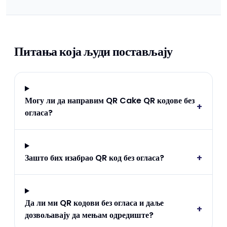
Питања која људи постављају
Могу ли да направим QR Cake QR кодове без
+
огласа?
+
Зашто бих изабрао QR код без огласа?
Да ли ми QR кодови без огласа и даље
+
дозвољавају да мењам одредиште?