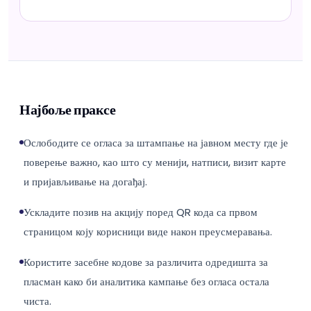
Најбоље праксе
Ослободите се огласа за штампање на јавном месту где је
поверење важно, као што су менији, натписи, визит карте
и пријављивање на догађај.
Ускладите позив на акцију поред QR кода са првом
страницом коју корисници виде након преусмеравања.
Користите засебне кодове за различита одредишта за
пласман како би аналитика кампање без огласа остала
чиста.