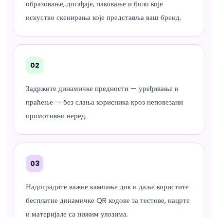
образовање, догађаје, паковање и било које
искуство скенирања које представља ваш бренд.
02
Задржите динамичке предности — уређивање и
праћење — без слања корисника кроз неповезани
промотивни неред.
03
Надоградите важне кампање док и даље користите
бесплатне динамичке QR кодове за тестове, нацрте
и материјале са нижим улозима.