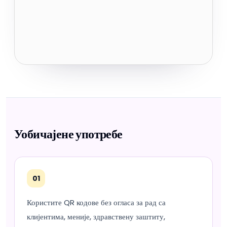
Уобичајене употребе
01
Користите QR кодове без огласа за рад са
клијентима, меније, здравствену заштиту,