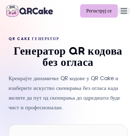
Региструј се
Отвори 
Функције
QR CAKE ГЕНЕРАТОР
Цене
Генератор QR кодова
Блог
без огласа
Документација
Креирајте динамичке QR кодове у QR Cake и
Помоћ
изаберите искуство скенирања без огласа када
API
желите да пут од скенирања до одредишта буде
чист и професионалан.