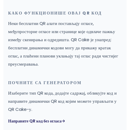
КАКО ФУНКЦИОНИШЕ ОВАЈ QR КОД
Неки бесплатни QR алати постављају огласе,
међупросторне огласе или странице које одвлаче пажњу
између скенирања и одредишта. QR Cake је унапред:
бесплатни динамички кодови могу да прикажу кратак
оглас, а плаћени планови уклањају тај оглас ради чистијег
преусмеравања.
ПОЧНИТЕ СА ГЕНЕРАТОРОМ
Изаберите тип QR кода, додајте садржај, обликујте код и
направите динамички QR код којим можете управљати у
QR Cake-у.
Направите QR код без огласа