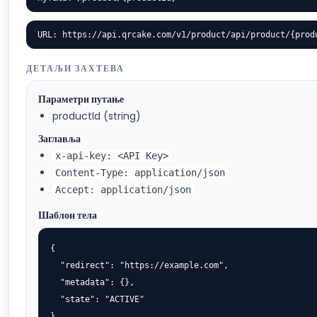
URL: https://api.qrcake.com/v1/product/api/product/{prod
ДЕТАЉИ ЗАХТЕВА
Параметри путање
productId (string)
Заглавља
x-api-key: <API Key>
Content-Type: application/json
Accept: application/json
Шаблон тела
{

  "redirect": "https://example.com",

  "metadata": {},

  "state": "ACTIVE"

}