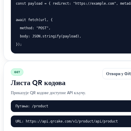
const payload = { redirect: "https://example.com", metada
await fetch(url, {

  method: "POST",

  body: JSON.stringify(payload),

});
GET
Отвори у Gi
Листа QR кодова
Приказује QR кодове доступне API кључу.
Путања: /product
URL: https://api.qrcake.com/v1/product/api/product