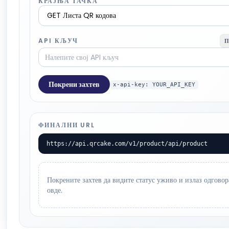
КРАЈЊА ТАЧКА
API КЉУЧ
П
Покрени захтев
x-api-key: YOUR_API_KEY
ФИНАЛНИ URL
https://api.qrcake.com/v1/product/api/product
Покрените захтев да видите статус уживо и излаз одговор
овде.