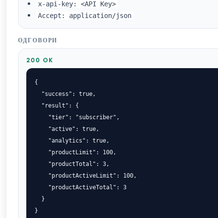
x-api-key: <API Key>
Accept: application/json
ОДГОВОРИ
200 OK
{

  "success": true,

  "result": {

    "tier": "subscriber",

    "active": true,

    "analytics": true,

    "productLimit": 100,

    "productTotal": 3,

    "productActiveLimit": 100,

    "productActiveTotal": 3

  }

}