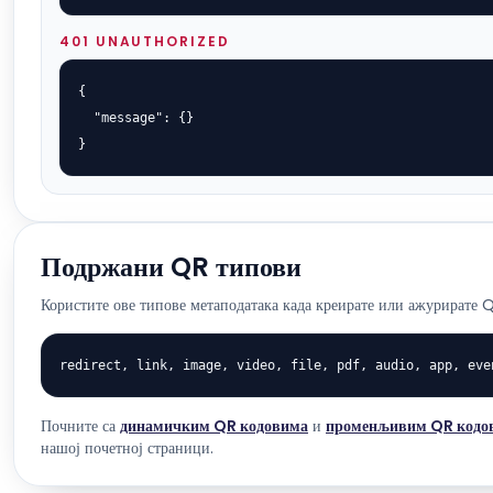
401 UNAUTHORIZED
{

  "message": {}

}
Подржани QR типови
Користите ове типове метаподатака када креирате или ажурирате 
redirect, link, image, video, file, pdf, audio, app, eve
Почните са
динамичким QR кодовима
и
променљивим QR кодо
нашој почетној страници.