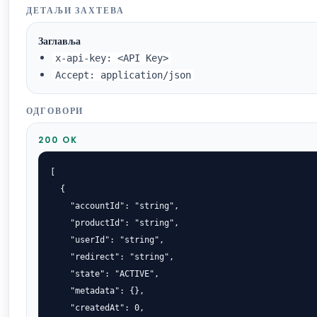
ДЕТАЉИ ЗАХТЕВА
Заглавља
x-api-key: <API Key>
Accept: application/json
ОДГОВОРИ
200 OK
[

  {

    "accountId": "string",

    "productId": "string",

    "userId": "string",

    "redirect": "string",

    "state": "ACTIVE",

    "metadata": {},

    "createdAt": 0,
