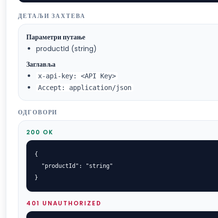
ДЕТАЉИ ЗАХТЕВА
Параметри путање
productId (string)
Заглавља
x-api-key: <API Key>
Accept: application/json
ОДГОВОРИ
200 OK
{

  "productId": "string"

}
401 UNAUTHORIZED