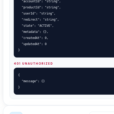
  "accountId": "string",

  "productId": "string",

  "userId": "string",

  "redirect": "string",

  "state": "ACTIVE",

  "metadata": {},

  "createdAt": 0,

  "updatedAt": 0

}
401 UNAUTHORIZED
{

  "message": {}

}