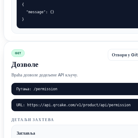
{

  "message": {}

}
GET
Отвори у Gi
Дозволе
Враћа дозволе додељене API кључу.
Путања: /permission
URL: https://api.qrcake.com/v1/product/api/permission
ДЕТАЉИ ЗАХТЕВА
Заглавља