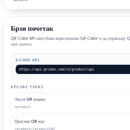
Брзи почетак
QR Cake API омогућава корисницима QR Cake-а да управљају Q
свог налога.
БАЗНИ URL
https://api.qrcake.com/v1/product/api
КРАЈЊЕ ТАЧКЕ
Листа QR кодова
/product
Преузми QR код
/product/{productId}