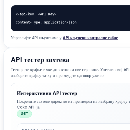
x-api-key: <API Key>

Content-Type: application/json
Управљајте API кључевима у
API кључеви контролне табле
.
API тестер захтева
Тестирајте крајње тачке директно са ове странице. Унесите свој API
изаберите крајњу тачку и прегледајте одговор уживо.
Интерактивни API тестер
Покрените захтеве директно из прегледача на изабрану крајњу 
Cake API-ја.
GET