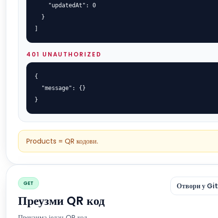
    "updatedAt": 0

  }

]
401 UNAUTHORIZED
{

  "message": {}

}
Products = QR кодови.
GET
Отвори у Gi
Преузми QR код
Преузима један QR код.