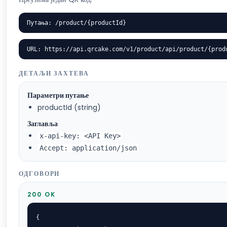
Путања: /product/{productId}
URL: https://api.qrcake.com/v1/product/api/product/{prod
ДЕТАЉИ ЗАХТЕВА
Параметри путање
productId (string)
Заглавља
x-api-key: <API Key>
Accept: application/json
ОДГОВОРИ
200 OK
{
