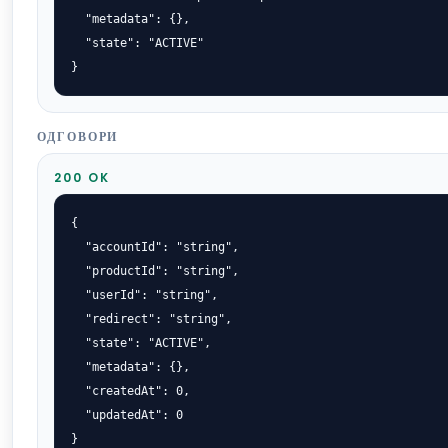
  "metadata": {},

  "state": "ACTIVE"

}
ОДГОВОРИ
200 OK
{

  "accountId": "string",

  "productId": "string",

  "userId": "string",

  "redirect": "string",

  "state": "ACTIVE",

  "metadata": {},

  "createdAt": 0,

  "updatedAt": 0

}