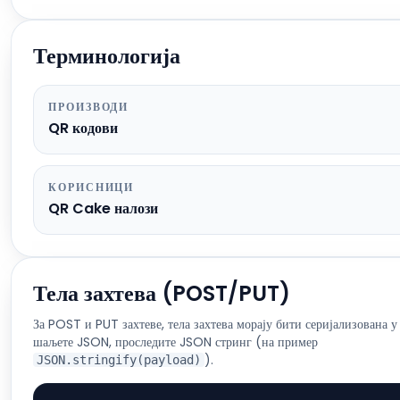
Терминологија
ПРОИЗВОДИ
QR кодови
КОРИСНИЦИ
QR Cake налози
Тела захтева (POST/PUT)
За POST и PUT захтеве, тела захтева морају бити серијализована у
шаљете JSON, проследите JSON стринг (на пример
).
JSON.stringify(payload)