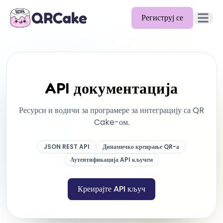
Региструј се
Отвори 
Функције
Цене
API документација
Блог
Ресурси и водичи за програмере за интеграцију са QR
Документација
Cake-ом.
Помоћ
JSON REST API
Динамичко креирање QR-а
API
Аутентификација API кључем
Креирајте API кључ