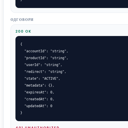
ОДГОВОРИ
200 OK
{

  "accountId": "string",

  "productId": "string",

  "userId": "string",

  "redirect": "string",

  "state": "ACTIVE",

  "metadata": {},

  "expiresAt": 0,

  "createdAt": 0,

  "updatedAt": 0

}
401 UNAUTHORIZED