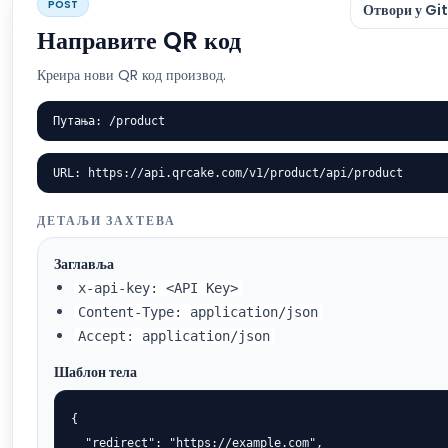
POST
Отвори у Gi
Направите QR код
Креира нови QR код производ.
Путања: /product
URL: https://api.qrcake.com/v1/product/api/product
ДЕТАЉИ ЗАХТЕВА
Заглавља
x-api-key: <API Key>
Content-Type: application/json
Accept: application/json
Шаблон тела
{

  "redirect": "https://example.com",
