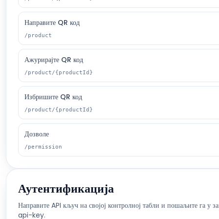
Направите QR код
/product
Ажурирајте QR код
/product/{productId}
Избришите QR код
/product/{productId}
Дозволе
/permission
Аутентификација
Направите API кључ на својој контролној табли и пошаљите га у з
api-key.