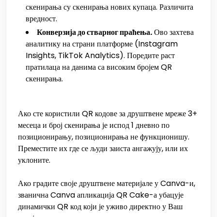
скенирања су скенирања нових купаца. Различита
вредност.
Конверзија до стварног праћења.
Ово захтева
аналитику на страни платформе (Instagram
Insights, TikTok Analytics). Поредите раст
пратилаца на данима са високим бројем QR
скенирања.
Ако сте користили QR кодове за друштвене мреже 3+
месеца и број скенирања је испод 1 дневно по
позиционирању, позиционирања не функционишу.
Преместите их где се људи заиста ангажују, или их
уклоните.
Ако градите своје друштвене материјале у Canva-и,
званична Canva апликација QR Cake-а убацује
динамички QR код који је уживо директно у Ваш