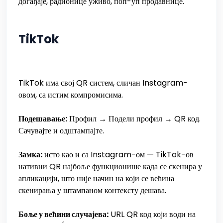
догађаје, радионице уживо, поп-уп продавнице.
TikTok
TikTok има свој QR систем, сличан Instagram-
овом, са истим компромисима.
Подешавање:
Профил → Подели профил → QR код.
Сачувајте и одштампајте.
Замка:
исто као и са Instagram-ом — TikTok-ов
нативни QR најбоље функционише када се скенира у
апликацији, што није начин на који се већина
скенирања у штампаном контексту дешава.
Боље у већини случајева:
URL QR код који води на