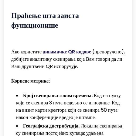
Праћење шта заиста
функционише
Ако користите
динамичке QR кодове
(препоручено),
добијате аналитику скенирања која Вам говори да ли
Ваш друштвени QR испоручује.
Корисне метрике:
Број скенирања током времена.
Код на пулту
који се скенира 3 пута недељно се игнорише. Код
на визит карти креатора који се скенира 50 пута
након конференције вредео је штампе.
Географска дистрибуција.
Локална скенирања
су скенирања постојећих купаца; удаљена