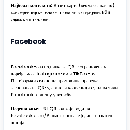
Најбољи контексти:
Визит карте (веома ефикасно),
конференцијске ознаке, продајни материјали, B2B
сајамски штандови.
Facebook
Facebook-ова подршка за QR је ограничена у
поређењу са Instagram-ом и TikTok-ом.
Платформа активно не промовише праћење
засновано на QR-у, а многи корисници су напустили
Facebook за личну употребу.
Подешавање:
URL QR код који води на
facebook.com/Вашастраница је једина практична
опција.