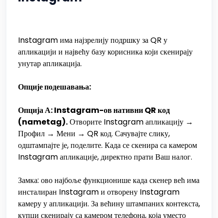
Instagram има најзрелију подршку за QR у
апликацији и највећу базу корисника који скенирају
унутар апликација.
Опције подешавања:
Опција А: Instagram-ов нативни QR код
(nametag).
Отворите Instagram апликацију →
Профил → Мени → QR код. Сачувајте слику,
одштампајте је, поделите. Када се скенира са камером
Instagram апликације, директно прати Ваш налог.
Замка: ово најбоље функционише када скенер већ има
инсталиран Instagram и отворену Instagram
камеру у апликацији. За већину штампаних контекста,
купци скенирају са камером телефона, која уместо