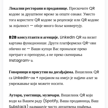
Локални ресторани и продавнице.
Прескочите QR
кодове за друштвене мреже за опште ознаке. Уместо
тога користите QR кодове за рецензије или QR кодове
за лојалност — обоје много боље конвертују.
B2B консултанти и агенције.
LinkedIn QR на визит
картама функционише. Други платформски QR-ови
обично не — Ваши купци Вас проналазе преко
претраге и препоруке, а не преко скенирања
Instagram-а.
Говорници и присутни на догађајима.
Вишелинк QR
са LinkedIn-ом + пријавом на имејл је најјачи алат за
умрежавање који можете носити.
Аутори, уметници, музичари.
Вишелинк QR који
води ка Вашем раду (Spotify, Ваша продавница, Ваш
Substack) надмашује чисто друштвена праћења.