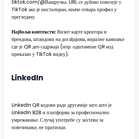
tiktok.com/@Вашручка. URL се дубоко повезује у
TikTok ако је инсталиран, иначе отвара профил у
прегледачу.
Најбољи контексти:
Визит карте креатора и
брендова, штандови на догађајима, виралне кампање
где је QR део садржаја (нпр. одштампан QR код
приказан у TikTok видеу).
LinkedIn
LinkedIn QR кодови раде другачије зато што је
LinkedIn B2B и платформа за професионално
умрежавање. Случај употребе су захтеви за
повезивање, не пратиоци.