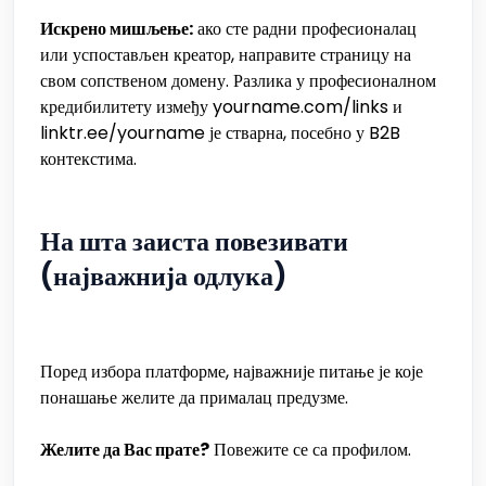
Искрено мишљење:
ако сте радни професионалац
или успостављен креатор, направите страницу на
свом сопственом домену. Разлика у професионалном
кредибилитету између yourname.com/links и
linktr.ee/yourname је стварна, посебно у B2B
контекстима.
На шта заиста повезивати
(најважнија одлука)
Поред избора платформе, најважније питање је које
понашање желите да прималац предузме.
Желите да Вас прате?
Повежите се са профилом.