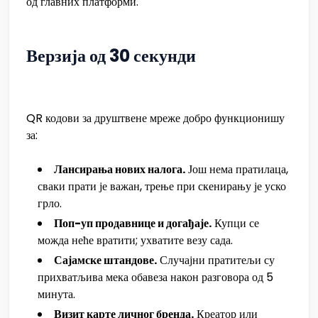
од главних платформи.
Верзија од 30 секунди
QR кодови за друштвене мреже добро функционишу
за:
Лансирања нових налога.
Још нема пратилаца,
сваки прати је важан, трење при скенирању је уско
грло.
Поп-уп продавнице и догађаје.
Купци се
можда неће вратити; ухватите везу сада.
Сајамске штандове.
Случајни пратитељи су
прихватљива мека обавеза након разговора од 5
минута.
Визит карте личног бренда.
Креатор или