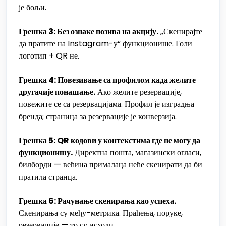
је бољи.
Грешка 3: Без ознаке позива на акцију.
„Скенирајте
да пратите на Instagram-у“ функционише. Голи
логотип + QR не.
Грешка 4: Повезивање са профилом када желите
другачије понашање.
Ако желите резервације,
повежите се са резервацијама. Профил је изградња
бренда; страница за резервације је конверзија.
Грешка 5: QR кодови у контекстима где не могу да
функционишу.
Директна пошта, магазински огласи,
билборди — већина прималаца неће скенирати да би
пратила странца.
Грешка 6: Рачунање скенирања као успеха.
Скенирања су међу-метрика. Праћења, поруке,
резервације — то су исходи.