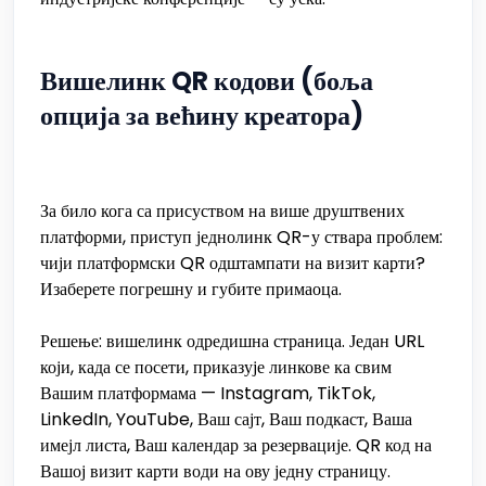
Вишелинк QR кодови (боља
опција за већину креатора)
За било кога са присуством на више друштвених
платформи, приступ једнолинк QR-у ствара проблем:
чији платформски QR одштампати на визит карти?
Изаберете погрешну и губите примаоца.
Решење: вишелинк одредишна страница. Један URL
који, када се посети, приказује линкове ка свим
Вашим платформама — Instagram, TikTok,
LinkedIn, YouTube, Ваш сајт, Ваш подкаст, Ваша
имејл листа, Ваш календар за резервације. QR код на
Вашој визит карти води на ову једну страницу.