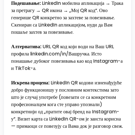
Подешавање:
LinkedIn мобилна апликација → Трака
за претрагу → QR икона → „Мој QR код“. Ово
генерише QR конкретно за захтеве за повезивање.
Скениран са LinkedIn апликацијом, нуди да Вам
пошаље захтев за повезивање.
Алтернатива:
URL QR код који води на Ваш URL
профила linkedin.com/in/Вашручка. Исто
понашање дубоког повезивања као код Instagram-а
и TikTok-а.
Искрена процена:
LinkedIn QR кодови изненађујуће
добро функционишу у пословним контекстима зато
што је случај употребе (повезати се са конкретним
професионалцем кога сте управо упознали)
конкретнији од „пратите овај бренд на Instagram-
у“. Визит карта са LinkedIn QR-ом је заиста корисна
— примаоци се повезују са Вама док је разговор свеж.