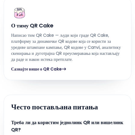
О тиму QR Cake
Написао тим QR Cake — људи који граде QR Cake,
платформу за динамичке QR кодове која се користи за
уредиве штампане кампање, QR кодове у Canvi, аналитику
скенирања и дуготрајна QR преусмеравања која настављају
да раде и након истека претплате.
Сазнајте више о QR Cake
Често постављана питања
Треба ли да користим једнолинк QR или вишелинк
QR?