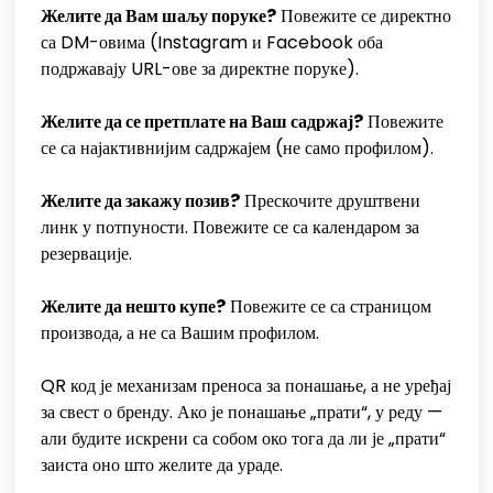
Желите да Вам шаљу поруке?
Повежите се директно
са DM-овима (Instagram и Facebook оба
подржавају URL-ове за директне поруке).
Желите да се претплате на Ваш садржај?
Повежите
се са најактивнијим садржајем (не само профилом).
Желите да закажу позив?
Прескочите друштвени
линк у потпуности. Повежите се са календаром за
резервације.
Желите да нешто купе?
Повежите се са страницом
производа, а не са Вашим профилом.
QR код је механизам преноса за понашање, а не уређај
за свест о бренду. Ако је понашање „прати“, у реду —
али будите искрени са собом око тога да ли је „прати“
заиста оно што желите да ураде.