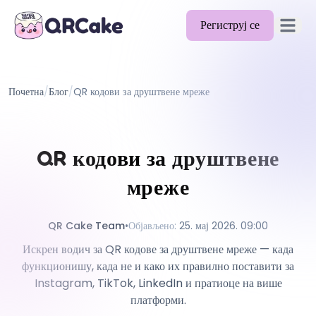
Региструј се
Отвори 
Функције
Почетна
/
Блог
/
QR кодови за друштвене мреже
Цене
Блог
QR кодови за друштвене
Документација
мреже
Помоћ
API
QR Cake Team
•
Објављено
:
25. мај 2026. 09:00
Искрен водич за QR кодове за друштвене мреже — када
функционишу, када не и како их правилно поставити за
Instagram, TikTok, LinkedIn и пратиоце на више
платформи.