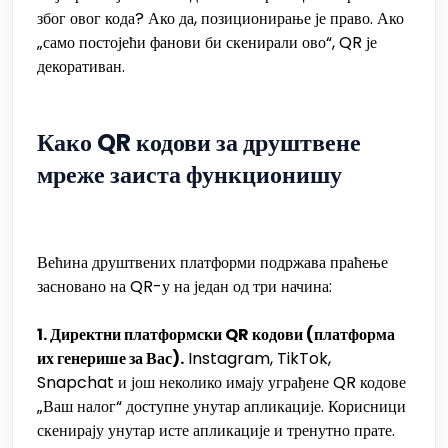
због овог кода? Ако да, позиционирање је право. Ако
„само постојећи фанови би скенирали ово“, QR је
декоративан.
Како QR кодови за друштвене
мреже заиста функционишу
Већина друштвених платформи подржава праћење
засновано на QR-у на један од три начина:
1. Директни платформски QR кодови (платформа
их генерише за Вас).
Instagram, TikTok,
Snapchat и још неколико имају уграђене QR кодове
„Ваш налог“ доступне унутар апликације. Корисници
скенирају унутар исте апликације и тренутно прате.