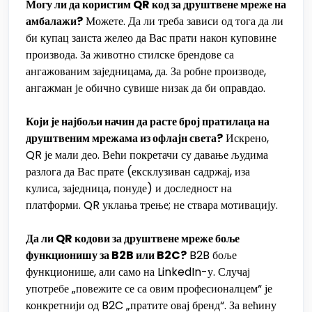
Могу ли да користим QR код за друштвене мреже на
амбалажи?
Можете. Да ли треба зависи од тога да ли
би купац заиста желео да Вас прати након куповине
производа. За животно стилске брендове са
ангажованим заједницама, да. За робне производе,
ангажман је обично сувише низак да би оправдао.
Који је најбољи начин да расте број пратилаца на
друштвеним мрежама из офлајн света?
Искрено,
QR је мали део. Већи покретачи су давање људима
разлога да Вас прате (ексклузиван садржај, иза
кулиса, заједница, понуде) и доследност на
платформи. QR уклања трење; не ствара мотивацију.
Да ли QR кодови за друштвене мреже боље
функционишу за B2B или B2C?
B2B боље
функционише, али само на LinkedIn-у. Случај
употребе „повежите се са овим професионалцем“ је
конкретнији од B2C „пратите овај бренд“. За већину