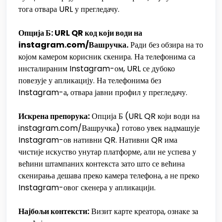
тога отвара URL у прегледачу.
Опција Б: URL QR код који води на
instagram.com/Вашручка.
Ради без обзира на то
којом камером корисник скенира. На телефонима са
инсталираним Instagram-ом, URL се дубоко
повезује у апликацију. На телефонима без
Instagram-а, отвара јавни профил у прегледачу.
Искрена препорука:
Опција Б (URL QR који води на
instagram.com/Вашручка) готово увек надмашује
Instagram-ов нативни QR. Нативни QR има
чистије искуство унутар платформе, али не успева у
већини штампаних контекста зато што се већина
скенирања дешава преко камера телефона, а не преко
Instagram-овог скенера у апликацији.
Најбољи контексти:
Визит карте креатора, ознаке за