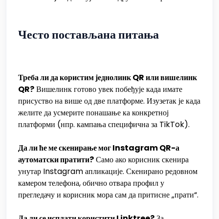
Често постављана питања
Треба ли да користим једнолинк QR или вишелинк
QR?
Вишелинк готово увек побеђује када имате
присуство на више од две платформе. Изузетак је када
желите да усмерите понашање ка конкретној
платформи (нпр. кампања специфична за TikTok).
Да ли ће ме скенирање мог Instagram QR-а
аутоматски пратити?
Само ако корисник скенира
унутар Instagram апликације. Скенирано редовном
камером телефона, обично отвара профил у
прегледачу и корисник мора сам да притисне „прати“.
Да ли се исплати користити Linktree?
За