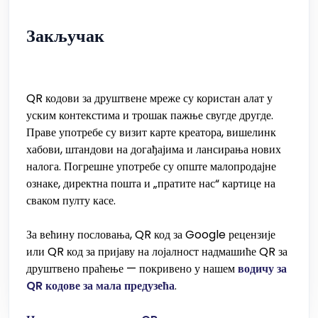
Закључак
QR кодови за друштвене мреже су користан алат у
уским контекстима и трошак пажње свугде другде.
Праве употребе су визит карте креатора, вишелинк
хабови, штандови на догађајима и лансирања нових
налога. Погрешне употребе су опште малопродајне
ознаке, директна пошта и „пратите нас“ картице на
сваком пулту касе.
За већину пословања, QR код за Google рецензије
или QR код за пријаву на лојалност надмашиће QR за
друштвено праћење — покривено у нашем
водичу за
QR кодове за мала предузећа
.