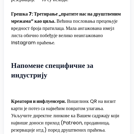
Грешка 7: Третирање „пратите нас на друштвеним
мрежама“ као циља.
Већина пословања прецењује
вредност броја пратилаца. Мала ангажована имејл
листа обично побеђује велико неангажовано
Instagram праћење.
Напомене специфичне за
индустрију
Креатори и инфлуенсери.
Вишелинк QR на визит
карти је потез са највећим повратом улагања.
Укључите директне линкове ка Вашем садржају који
највише доноси приход (Patreon, продавница,
резервације итд.) поред друштвених праћења.