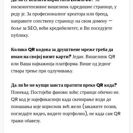
нискоинтензивне вишелинк одредишне странице, у
реду је. За професионалног креатора или бренд,
направите сопствену страницу на свом домену —
боље за SEO, већи кредибилитет, и Ви поседујете
публику.
Колико QR кодова за друштвене мреже треба да
имам на својој визит карти?
Један. Вишелинк QR
или Ваша најважнија платформа. Више од једног
ствара трење при одлучивању.
Да ли ће ме купци заиста пратити преко QR кода?
Понекад. Постојећи фанови хоће; странци обично не.
QR код је најефикаснији када скенирање води до
понашања које корисник већ жели (закажите позив,
погледајте видео, видите портфолио), не када сам QR
тражи обавезу.