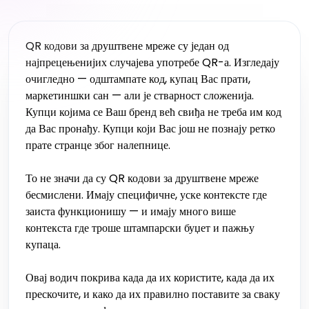
QR кодови за друштвене мреже су један од
најпрецењенијих случајева употребе QR-а. Изгледају
очигледно — одштампате код, купац Вас прати,
маркетиншки сан — али је стварност сложенија.
Купци којима се Ваш бренд већ свиђа не треба им код
да Вас пронађу. Купци који Вас још не познају ретко
прате странце због налепнице.
То не значи да су QR кодови за друштвене мреже
бесмислени. Имају специфичне, уске контексте где
заиста функционишу — и имају много више
контекста где троше штампарски буџет и пажњу
купаца.
Овај водич покрива када да их користите, када да их
прескочите, и како да их правилно поставите за сваку