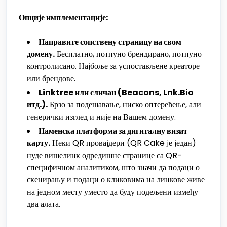
Опције имплементације:
Направите сопствену страницу на свом
домену.
Бесплатно, потпуно брендирано, потпуно
контролисано. Најбоље за успостављене креаторе
или брендове.
Linktree или сличан (Beacons, Lnk.Bio
итд.).
Брзо за подешавање, ниско оптерећење, али
генерички изглед и није на Вашем домену.
Наменска платформа за дигиталну визит
карту.
Неки QR провајдери (QR Cake је један)
нуде вишелинк одредишне странице са QR-
специфичном аналитиком, што значи да подаци о
скенирању и подаци о кликовима на линкове живе
на једном месту уместо да буду подељени између
два алата.