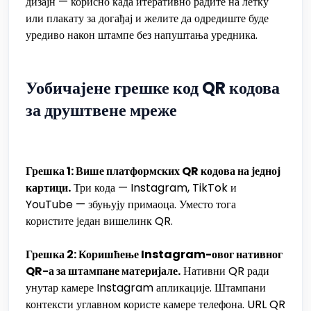
дизајн — корисно када итеративно радите на летку
или плакату за догађај и желите да одредиште буде
уредиво након штампе без напуштања уредника.
Уобичајене грешке код QR кодова
за друштвене мреже
Грешка 1: Више платформских QR кодова на једној
картици.
Три кода — Instagram, TikTok и
YouTube — збуњују примаоца. Уместо тога
користите један вишелинк QR.
Грешка 2: Коришћење Instagram-овог нативног
QR-а за штампане материјале.
Нативни QR ради
унутар камере Instagram апликације. Штампани
контексти углавном користе камере телефона. URL QR