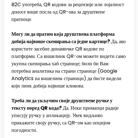
B2C употреба, QR кодови за рецензије или лојалност
доносе више посла од QR-ова за друштвене
пратиоце.
Могу ли да пратим која друштвена платформа
добија највише скенирања са једне картице?
Да, ако
користите засебне динамичке QR кодове по
платформи. Са вишелинк QR-ом можете видети само
укупна скенирања хаб странице; били би Вам
потребна аналитика на страни странице (Google
Analytics на вишелинк страници) да бисте видели
који линк добија највише кликова.
Треба ли да укључим своје друштвене ручке у
тексту поред QR кода?
Да. Неки примаоци радије
уписују ручку у апликацију. Увек видљиво
прикажите своју ручку, са QR-ом као опцијом
погодности.