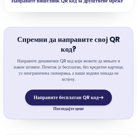
Направите вишелинк QR код за друштвене мреже
Спремни да направите свој QR
код?
Направите динамички QR код који можете да мењате и
након штампе. Почетак је бесплатан, без кредитне картице,
уз неограничена скенирања, а ваши кодови никада не
истичу.
Направите бесплатан QR код
Погледајте цене