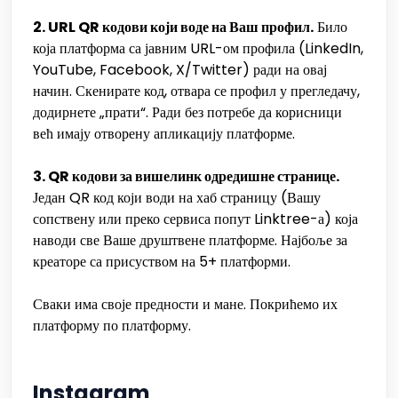
2. URL QR кодови који воде на Ваш профил.
Било
која платформа са јавним URL-ом профила (LinkedIn,
YouTube, Facebook, X/Twitter) ради на овај
начин. Скенирате код, отвара се профил у прегледачу,
додирнете „прати“. Ради без потребе да корисници
већ имају отворену апликацију платформе.
3. QR кодови за вишелинк одредишне странице.
Један QR код који води на хаб страницу (Вашу
сопствену или преко сервиса попут Linktree-а) која
наводи све Ваше друштвене платформе. Најбоље за
креаторе са присуством на 5+ платформи.
Сваки има своје предности и мане. Покрићемо их
платформу по платформу.
Instagram