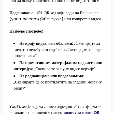
или да шаљу кориснике на конкретне видео записе.
Подешавање:
URL QR код који води на Ваш канал
(youtube.com/@Вашручка) или конкретан видео.
Најбоље употребе:
На крају видеа, на амбалажи:
„Скенирајте да
гледате следећу епизоду“ или „Скенирајте за видео
подешавања“.
На промотивним материјалима подкаста или
интервјуа:
„Скенирајте за пуну видео верзију“.
На радионицама или предавањима:
„Скенирајте да се претплатите на следећи месечну
сесију“.
YouTube је најјача „видео одредиште“ платформа —
детаљније покривено у нашем
водичу за видео QR