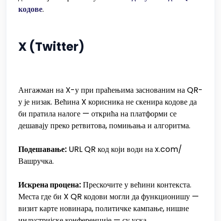
кодове
.
X (Twitter)
Ангажман на X-у при праћењима заснованим на QR-
у је низак. Већина X корисника не скенира кодове да
би пратила налоге — открића на платформи се
дешавају преко ретвитова, помињања и алгоритма.
Подешавање:
URL QR код који води на x.com/
Вашручка.
Искрена процена:
Прескочите у већини контекста.
Места где би X QR кодови могли да функционишу —
визит карте новинара, политичке кампање, нишне
индустријске конференције — су уска.