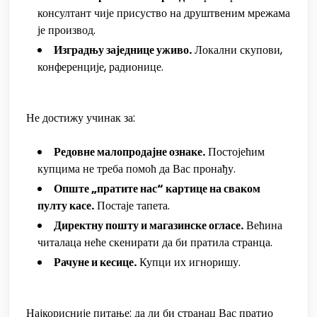
консултант чије присуство на друштвеним мрежама
је производ.
Изградњу заједнице уживо.
Локални скупови,
конференције, радионице.
Не достижу учинак за:
Редовне малопродајне ознаке.
Постојећим
купцима не треба помоћ да Вас пронађу.
Опште „пратите нас“ картице на сваком
пулту касе.
Постаје тапета.
Директну пошту и магазинске огласе.
Већина
читалаца неће скенирати да би пратила странца.
Рачуне и кесице.
Купци их игноришу.
Најкорисније питање: да ли би странац Вас пратио