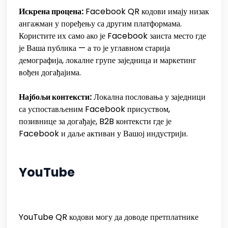
Искрена процена:
Facebook QR кодови имају низак
ангажман у поређењу са другим платформама.
Користите их само ако је Facebook заиста место где
је Ваша публика — а то је углавном старија
демографија, локалне групе заједница и маркетинг
вођен догађајима.
Најбољи контексти:
Локална пословања у заједници
са успостављеним Facebook присуством,
позивнице за догађаје, B2B контексти где је
Facebook и даље активан у Вашој индустрији.
YouTube
YouTube QR кодови могу да доводе претплатнике