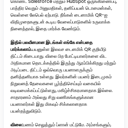
கொண்ட Salesforce மற்றும் HubSpot ஒருங்கிணைப்பு,
பாத்திர வெறும் அனுமதிகள், தனிப்பயன் டொமைன்கள்,
வெள்ளை லேபெல் ஏற்பாடு. நீங்கள் டைனாமிக் QR-ஐ
விதிமுறைகளுடன் கூடிய வேலைப்பாடுகளில் உருவாக்க
நினைத்தால், இதை பார்க்க வேண்டும்.
இதில் பலவீனமான இடங்கள் எங்கே என்பதை
பார்க்கலாம்.
பயனுள்ள இலவச டைனமிக் QR குறியீடு
திட்டம் கிடையாது. விலை பிற போட்டியாளர்களை விட
அதிகமான தொடக்கத்தில் இருந்து ஆரம்பிக்கிறது மற்றும்
அடிப்படை திட்டம் ஒவ்வொரு பயனாளருக்கும்
தனித்தனியாக உள்ளது. இவர்களின் பயனர் இடைமுகம்
நிறுவனத் தேவைகளை பூர்த்திசெய்யும் வகையில்
வடிவமைக்கப்பட்டுள்ளது, மகிழ்ச்சிகரமானதாக இல்லை.
சாதாரணம் அல்லது சிறு வணிகங்களுக்கான
பயனாளர்கள் இது மிகவும் சிக்கலானதாக
பயன்தந்துவிடும்.
விலை:
பணம் செலுத்தும் ப்ளான் மட்டுமே. அம்சங்களும்,