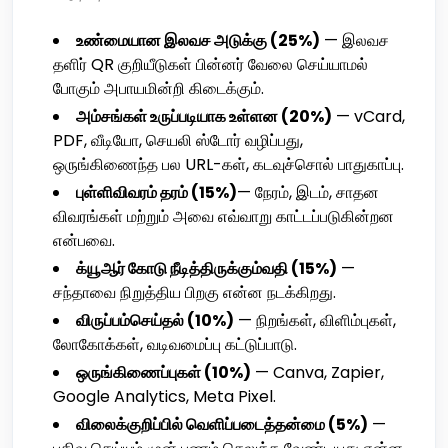
உண்மையான இலவச அடுக்கு (25%)
— இலவச
தளிர் QR குறியீடுகள் பின்னர் வேலை செய்யாமல்
போகும் அபாயமின்றி கிடைக்கும்.
அம்சங்கள் உருப்படியாக உள்ளன (20%)
— vCard,
PDF, வீடியோ, செயலி ஸ்டோர் வழிப்பது,
ஒருங்கிணைந்த பல URL-கள், கடவுச்சொல் பாதுகாப்பு.
புள்ளிவிவரம் தரம் (15%)
— நேரம், இடம், சாதன
விவரங்கள் மற்றும் அவை எவ்வாறு காட்டப்படுகின்றன
என்பவை.
க்யூஆர் கோடு நீடித்திருக்கும்வதி (15%)
—
சந்தாவை நிறுத்திய பிறகு என்ன நடக்கிறது.
விருப்பம்செய்தல் (10%)
— நிறங்கள், விளிம்புகள்,
லோகோக்கள், வடிவமைப்பு கட்டுப்பாடு.
ஒருங்கிணைப்புகள் (10%)
— Canva, Zapier,
Google Analytics, Meta Pixel.
விலைக்குறிப்பில் வெளிப்படைத்தன்மை (5%)
—