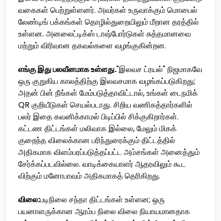
வகைகள் பெற்றுள்ளனர். அவர்கள் உருவாக்கும் மொபைல்
லேண்டிங் பக்கங்கள் தொழில்துறையிலும் மீறான தரத்தில்
உள்ளன. அனலைட்டிக்ஸ் டாஷ்போர்டுகள் சுத்தமானவை
மற்றும் விரிவான தகவல்களை வழங்குகின்றன.
எங்கு இது பலவீனமாக உள்ளது.
"இலவச ட்ரயல்" நிஜமாகவே
ஒரு குறுகிய காலத்திற்கு இலவசமாக வழங்கப்படுகிறது;
அதன் பின் நீங்கள் மேம்படுத்தாவிட்டால், உங்கள் டைநமிக்
QR குறியீடுகள் செயல்படாது. சிறிய வணிகத்தார்களில்
பலர் இதை கவனிக்காமல் பிடிப்பில் சிக்குகிறார்கள்.
கட்டண திட்டங்கள் மலிவாக இல்லை, மேலும் மிகக்
குறைந்த விலைக்கான பரிந்துரைக்கும் திட்டத்தில்
அதிகமாக விளம்பரப்படுத்தப்பட்ட அம்சங்கள் அனைத்தும்
சேர்க்கப்படவில்லை. வாடிக்கையாளர் ஆதரவிலும் கூட
விற்கும் மனோபாவம் அதிகமாகத் தெரிகிறது.
விலை:
படிநிலை சந்தா திட்டங்கள் உள்ளன; ஒரு
பயனாளருக்கான ஆரம்ப நிலை விலை நியாயமானதாக