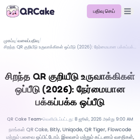
பதிவு செய்
முதன்மை
அம்சங்கள்
முகப்பு
/
வலைப்பதிவு
/
விலை
சிறந்த QR குறியீடு உருவாக்கிகள் ஒப்பீடு (2026): நேர்மையான பக்கப்பக்க ஒப்பீடு
வலைப்பதிவு
ஆவணங்கள்
சிறந்த QR குறியீடு உருவாக்கிகள்
உதவி
ஒப்பீடு (2026): நேர்மையான
API
பக்கப்பக்க ஒப்பீடு
QR Cake Team
•
வெளியிடப்பட்டது
:
8 ஜூன், 2026 அன்று 9:00 AM
நாங்கள் QR Cake, Bitly, Uniqode, QR Tiger, Flowcode
மற்றும் பலவை ஒப்பிட்டோம். இலவசம் மற்றும் கட்டணம் வசதிகள்,