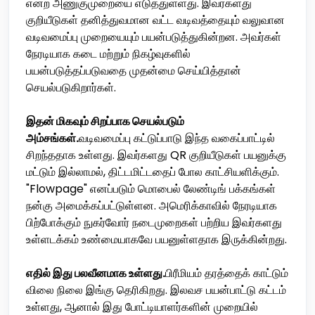
என்ற அணுகுமுறையை எடுத்துள்ளது. இவர்களது
குறியீடுகள் தனித்துவமான வட்ட வடிவத்தையும் வலுவான
வடிவமைப்பு முறையையும் பயன்படுத்துகின்றன. அவர்கள்
நேரடியாக கடை மற்றும் நிகழ்வுகளில்
பயன்படுத்தப்படுவதை முதன்மை செய்யித்தான்
செயல்படுகிறார்கள்.
இதன் மிகவும் சிறப்பாக செயல்படும்
அம்சங்கள்.
வடிவமைப்பு கட்டுப்பாடு இந்த வகைப்பாட்டில்
சிறந்ததாக உள்ளது. இவர்களது QR குறியீடுகள் பயனுக்கு
மட்டும் இல்லாமல், திட்டமிட்டதைப் போல காட்சியளிக்கும்.
"Flowpage" எனப்படும் மொபைல் லேண்டிங் பக்கங்கள்
நன்கு அமைக்கப்பட்டுள்ளன. அமெரிக்காவில் நேரடியாக
பிற்போக்கும் நுகர்வோர் நடைமுறைகள் பற்றிய இவர்களது
உள்ளடக்கம் உண்மையாகவே பயனுள்ளதாக இருக்கின்றது.
எதில் இது பலவீனமாக உள்ளது.
பிரீமியம் தரத்தைக் காட்டும்
விலை நிலை இங்கு தெரிகிறது. இலவச பயன்பாட்டு கட்டம்
உள்ளது, ஆனால் இது போட்டியாளர்களின் முறையில்