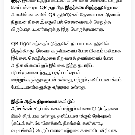
குழு:
இலவச மற்றும் கட்டண அம்சங்கள் கொண்ட மாற்றம்
செய்யக்கூடிய QR குறியீடு.
இதற்காக சிறந்தது:
மிதமான
அளவில் டைனமிக் QR குறியீடுகள் தேவையான ஆனால்
நிறுவன நிலை இலகுவியல் செலவையைச் செலுத்த
விரும்பாத பயனர்களுக்கு இது பொருத்தமானது.
QR Tiger சந்தைப்படுத்தலின் நியாயமான நடுவில்
இருக்கிறது: இலவச கருவிகளைப் போல மிகவும் மலிவாக
இல்லை, தொழில்முறை நிறுவனத் தளங்களைப் போல
அதிக விலையிலும் இல்லை. இந்த தயாரிப்பு
பரிபக்குவமடைந்தது, பகுப்பாய்வுகள்
மாற்றுக்கருத்துகளுடன் உள்ளது, மற்றும் தனிப்பயனாக்கம்
போட்டியாளர்களுக்கு ஏற்றதாக உள்ளது.
இதில் அதிக திறமையை காட்டும்
அம்சங்கள்.
சிறப்பம்சங்கள் மற்றும் விலையீடு நிபந்தனை
மிகச் சிறப்பாக உள்ளது. தனிப்பயனாக்கும் தேர்வுகள்
(கட்டங்கள், லோகோக்கள், நிறங்கள், கண்ணாடி
வடிவங்கள்) பெரும்பாலான மற்றவைகளைவிட விரிவாக