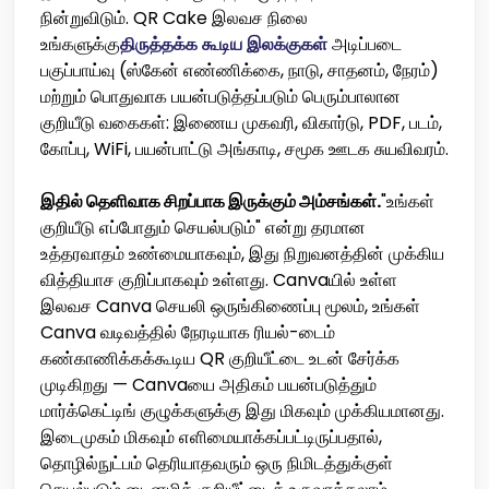
நின்றுவிடும். QR Cake இலவச நிலை
உங்களுக்கு
திருத்தக்க கூடிய இலக்குகள்
அடிப்படை
பகுப்பாய்வு (ஸ்கேன் எண்ணிக்கை, நாடு, சாதனம், நேரம்)
மற்றும் பொதுவாக பயன்படுத்தப்படும் பெரும்பாலான
குறியீடு வகைகள்: இணைய முகவரி, விகார்டு, PDF, படம்,
கோப்பு, WiFi, பயன்பாட்டு அங்காடி, சமூக ஊடக சுயவிவரம்.
இதில் தெளிவாக சிறப்பாக இருக்கும் அம்சங்கள்.
"உங்கள்
குறியீடு எப்போதும் செயல்படும்" என்று தரமான
உத்தரவாதம் உண்மையாகவும், இது நிறுவனத்தின் முக்கிய
வித்தியாச குறிப்பாகவும் உள்ளது. Canvaயில் உள்ள
இலவச Canva செயலி ஒருங்கிணைப்பு மூலம், உங்கள்
Canva வடிவத்தில் நேரடியாக ரியல்-டைம்
கண்காணிக்கக்கூடிய QR குறியீட்டை உடன் சேர்க்க
முடிகிறது — Canvaயை அதிகம் பயன்படுத்தும்
மார்க்கெட்டிங் குழுக்களுக்கு இது மிகவும் முக்கியமானது.
இடைமுகம் மிகவும் எளிமையாக்கப்பட்டிருப்பதால்,
தொழில்நுட்பம் தெரியாதவரும் ஒரு நிமிடத்துக்குள்