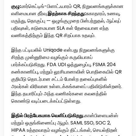
குழு:
மார்கெட்டிங்-பிளாட்ஃபாரம் QR, நிறுவனங்களுக்கான
எளிமையான தீர்வு.
இதற்காக சிறந்தது:
சுகாதாரம், உணவு,
மருந்து, தொகுப்பு — ஒழுங்குமுறை பின்பற்றுதல், ஆய்வுப்
பதிவுகள், கடுமையான SLA கள் தேவையான எந்த
வணிகத்திற்கும் இந்த QR சிறப்பாக உதவும்.
இந்த பட்டியலில் Uniqode என்பது நிறுவனங்களுக்கு
சிறந்த முன்னுரிமை வழங்கும் கருவியாகப்
பார்க்கப்படுகிறது. FDA UDI ஒத்துழைப்பு, FSMA 204
கண்காணிப்பு, மற்றும் லூசியானாவின் பொதிகையில் QR
குறியீடு தொடர்பான சட்டம் போன்ற தலைப்புகளில்
அவர்கள் விரிவான உள்ளடக்கங்களைப் பதிவிடுகின்றனர்.
இந்த தயாரிப்பும் அந்த வணிகர்களை கவனத்தில்
கொண்டு வடிப்படைக்கப்பட்டுள்ளது.
இதில் பிரத்யேகமாக வெளிப்படுகிறது.
கான்பிளையன்ஸ்
மற்றும் ஒருங்கிணைப்பு ஆழம். SAML SSO, SOC 2,
HIPAA உத்தரவாதம் வழங்கும் திட்டங்கள், செயல்திறன்