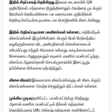
இதில் சிறப்பாகத் தெரிகிறது.
இலவச டைனாமிக் QR
குறியீடுகள், சந்தாவை நிறுத்தினாலும் அவற்றை முடக்கும்
நோக்கம் தெரியவில்லை. பல வகையான குறியீடுகள்
தெரிவு செய்யக்கூடியவை. பல மொழிகளில் கிடைக்கிறது.
இதில் அதிகப்படியான பலவீனங்கள் உள்ளன.
டாஷ்போர்டில்
விளம்பரங்கள் இருக்கின்றன. பெரும் மேல் மேற்கத்திய
வழங்குநர்களை விட, தனியுரிமைக் கொள்கையைச்
சரிபார்ப்பது சற்றுச் சிரமமாக உள்ளது. வாடிக்கையாளர்
சேவையை அணுகுவதும் கடினம். வணிக பயன்பாட்டிற்கு,
விளம்பர ஆதாரம்தான் செயல்முறையில் இடையூறு,
நம்பிக்கை சிக்கலை ஏற்படுத்தும்.
விலை விவரம்:
இலவசமாக விளம்பரங்களுடன் கிடைக்கும்;
விளம்பரங்களை அகற்ற செலுத்தும் திட்டங்கள் உள்ளன.
முக்கிய முடிவு:
தனிப்பட்ட பயன்பாட்டுக்கு சிறந்தது.
ஆனால் வணிக பயன்பாட்டில் நீங்கள் சுத்தமான
தொழில்முறை URL அல்லது சுத்தமான கண்ணோட்டப்