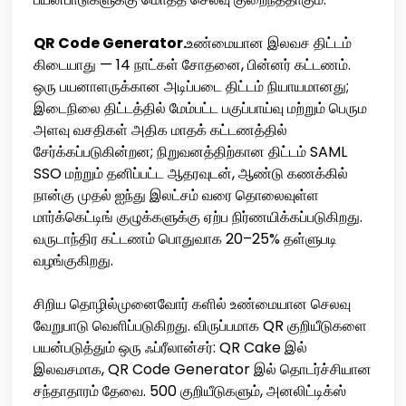
QR Code Generator.
உண்மையான இலவச திட்டம்
கிடையாது — 14 நாட்கள் சோதனை, பின்னர் கட்டணம்.
ஒரு பயனாளருக்கான அடிப்படை திட்டம் நியாயமானது;
இடைநிலை திட்டத்தில் மேம்பட்ட பகுப்பாய்வு மற்றும் பெரும
அளவு வசதிகள் அதிக மாதக் கட்டணத்தில்
சேர்க்கப்படுகின்றன; நிறுவனத்திற்கான திட்டம் SAML
SSO மற்றும் தனிப்பட்ட ஆதரவுடன், ஆண்டு கணக்கில்
நான்கு முதல் ஐந்து இலட்சம் வரை தொலைவுள்ள
மார்க்கெட்டிங் குழுக்களுக்கு ஏற்ப நிர்ணயிக்கப்படுகிறது.
வருடாந்திர கட்டணம் பொதுவாக 20–25% தள்ளுபடி
வழங்குகிறது.
சிறிய தொழில்முனைவோர் களில் உண்மையான செலவு
வேறுபாடு வெளிப்படுகிறது. விருப்பமாக QR குறியீடுகளை
பயன்படுத்தும் ஒரு ஃப்ரீலான்சர்: QR Cake இல்
இலவசமாக, QR Code Generator இல் தொடர்ச்சியான
சந்தாதாரம் தேவை. 500 குறியீடுகளும், அனலிட்டிக்ஸ்