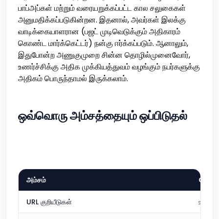
பாப்அப்கள் மற்றும் வரையறுக்கப்பட்ட கால சலுகைகள்
அனுமதிக்கப்படுகின்றன. இதனால், அவர்கள் இலக்கு
வாடிக்கையாளரான (பஜட் முடிவெடுக்கும் அதிகாரம்
கொண்ட மார்க்கெட்டர்) நன்கு ஈர்க்கப்படும். ஆனாலும்,
இதுபோன்ற அணுகுமுறை சின்ன தொழில்முனைவோர்,
உணர்ச்சிக்கு அதிக முக்கியத்துவம் வழங்கும் நபர்களுக்கு
அதிகம் பொருந்தாமல் இருக்கலாம்.
ஒவ்வொரு அம்சத்தையும் ஒப்பிடுதல்
அம்சம்
QR C
URL குறியீடுகள்
உள்ளடக