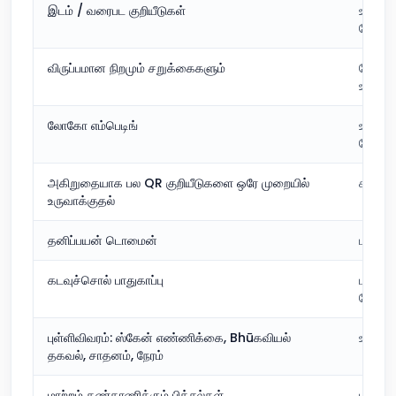
இடம் / வரைபட குறியீடுகள்
உள்ளடக
சேர்க்க
விருப்பமான நிறமும் சறுக்கைகளும்
சேர்வுக
உள்ளடங
லோகோ எம்பெடிங்
உள்ளடக
சேர்க்க
அகிறுதையாக பல QR குறியீடுகளை ஒரே முறையில்
கணணம்
உருவாக்குதல்
தனிப்பயன் டொமைன்
பணம் ச
கடவுச்சொல் பாதுகாப்பு
பணம் 
வேண்ட
புள்ளிவிவரம்: ஸ்கேன் எண்ணிக்கை, Bhūகவியல்
உள்ளட
தகவல், சாதனம், நேரம்
மாற்றம் கண்காணிக்கும் பிக்சல்கள்
பணம் ச