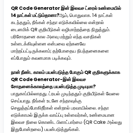
QR Code Generator இன் இலவச ட்ரைல் உண்மையில்
14 நாட்கள் மட்டும்தானா?
ஆம், பொதுவாக. 14 நாட்கள்
கடந்ததும், நீங்கள் சந்தா எடுக்கவில்லை என்றால்
டைனமிக் QR குறியீடுகள் வழிமாற்றத்தை நிறுத்தும்.
பரிசோதனை கால அளவு மற்றும் எந்த வசதிகள்
உள்ளடக்கியுள்ளன என்பவை ஏற்கனவே
மாற்றப்பட்டிருக்கலாம்; தற்போதைய நிபந்தனைகளை
எப்போதும் கவனமாக படிக்கவும்.
நான் நீண்ட காலம் பயன்படுத்த போகும் QR குறிகளுக்காக
QR Code Generator-இன் இலவச
சோதனைக்காலத்தை பயன்படுத்த முடியுமா?
பாதுகாப்பில்லாதது. ட்ரயல் முடிந்ததும் குறியீடுகள் வேலை
செய்யாது. நீங்கள் உடனே சந்தாவுக்கு
செலுத்தப்போகிறீர்கள் என்றால் பரவாயில்லை. சந்தா
எடுக்காமல் இருக்க வாய்ப்பு உள்ளவர்கள், உண்மையான
இலவச நிலை கொண்ட பிளாட்பார்மை (QR Cake அல்லது
இதுபோன்றவை) பயன்படுத்துங்கள்.