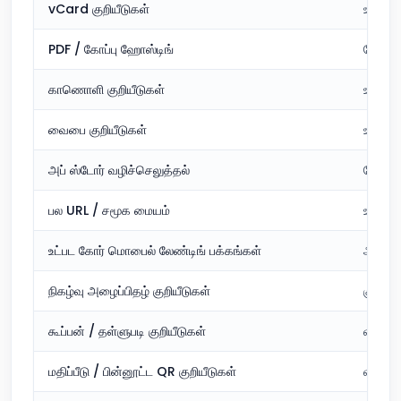
vCard குறியீடுகள்
உள்ளடக
PDF / கோப்பு ஹோஸ்டிங்
சேர்க்க
காணொளி குறியீடுகள்
உள்ளடக
வைபை குறியீடுகள்
உள்ளடங
அப் ஸ்டோர் வழிச்செலுத்தல்
சேர்க்க
பல URL / சமூக மையம்
உள்ளடங
உட்பட கோர் மொபைல் லேண்டிங் பக்கங்கள்
அடிப்ப
நிகழ்வு அழைப்பிதழ் குறியீடுகள்
குறைவ
கூப்பன் / தள்ளுபடி குறியீடுகள்
வரையறு
மதிப்பீடு / பின்னூட்ட QR குறியீடுகள்
வரையறு