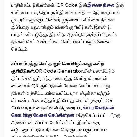
பாதிக்கப்படுகிறார்கள். QR Cake இன்
இலவச நிலை
இது
உண்மையான, தொடரும் இலவச வசதி — நேர்மறையான
முயற்சிகளுக்குப் பின்னர் முடிவடையவில்லை. நீங்கள்
இப்போது உருவாக்கும் உங்கள் குறியீடுகள், இரண்டு
மாதங்கள் கழித்து, இரண்டு ஆண்டுகளுக்குப் பிறகும்,
நீங்கள் செட் மேம்பாட்டை செய்யாவிட்டாலும் வேலை
செய்யும்.
சம்பளம் ரத்து செய்தாலும் செயலிழக்காது என்ற
குறியீடுகள்.
QR Code Generatorயின் பணமீட்டும்
திட்டங்களிலும், சந்தாவை ரத்து செய்தால் உங்கள்
டைனமிக் QR குறியீடுகள் வேலை செய்ய மாட்டாது.
நீங்கள் அச்சிட்ட பார்வையிட்ட புறா, ஸ்டிக்கர் மற்றும்
ஸ்டாண்டி அனைத்தும் இப்போது செயலிழக்கும். QR
Cake நிறுவனத்தின் விதிமுறைப்படி
க்யார் கோடுகள்
தொடர்ந்து வேலை செய்கின்றன
ரத்துசெய்யப்பட்ட பிறகு,
அவை கடைசியாக சேமிக்கப்பட்ட இலக்குக்கு
வழியனுப்பப்படும். நீங்கள் தொகுப்பும் பகுப்பாய்வும்