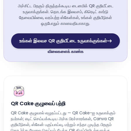
அச்சிட்ட பிறகும் திருத்தக்கூடிய டைனமிக் QR குறியீட்டை
உருவாக்குங்கள். தொடங்க இலவசம், கிரெடிட் கார்டு
தேவையில்லை, வரம்பற்ற ஸ்கேன்கள், உங்கள் குறியீடுகள்
ஒருபோதும் காலாவதியாகாது.
உங்கள் இலவச QR குறியீட்டை உருவாக்குங்கள்
விலைகளைக் காண்க
QR Cake குழுவைப் பற்றி
QR Cake குழுவால் எழுதப்பட்டது — QR Cake-ஐ உருவாக்கும்
நபர்கள்; எடிட் செய்யக்கூடிய அச்சு பிரச்சாரங்கள், Canva QR
குறியீடுகள், ஸ்கேன் பகுப்பாய்வு, மற்றும் சந்தா முடிந்த பிறகும்
தொடர்ந்து வேலை செய்யும் நீடித்த QR திருப்பிவிடல்களுக்கு