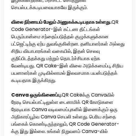
இழக்கின்றீர்கள்; அச்சிட்ட சொத்துகள்
செயல்படக்கூடியவையாகவே இருக்கும்.
விலை நிர்ணயம் மேலும் அணுகக்கூடியதாக உள்ளது.
QR
Code Generator-இன் கட்டண திட்டங்கள்
பெரும்பான்மை சந்தைப்படுத்தல் குழுக்களுக்கான
பட்ஜெட்டிற்கு ஏற்ப துவங்குகின்றன. தனியாளர்கள் அல்லது
சிறிய வியாபாரங்கள் வகையில், இதன் செலவு
குறிப்பிடத்தக்கது மற்றும் தொடர்ச்சியாக ஏற்க
வேண்டியது. QR Cake-இன் விலை அடுக்கமைப்பு, சிறிய
பயனாளர்கள் முடிவில்லாமல் இலவசமாக பயன்படுத்தக்
கூடியதாக இருக்கிறது.
Canva ஒருங்கிணைப்பு.
QR Cakeக்கு Canvaவில்
நேரடி செயல்பாட்டிலுள்ள டைனாமிக் QR கோடுகளை
நேரடியாக Canva வடிவமைப்புகளில் இணைக்கும் ஒரு
அதிகாரப்பூர்வ Canva செயலி உள்ளது. பெரிய சந்தை
பங்கைக் கொண்டிருந்தாலும், QR Code Generator-
க்கு இது இல்லை. உங்கள் நிறுவனம் Canva-வில்