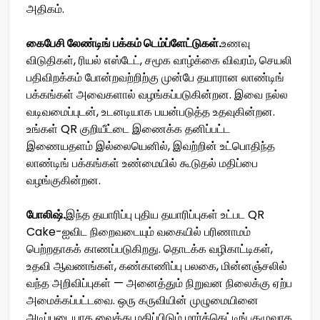
அதிகம்.
கைபேசி லேண்டிங் பக்கம் டெம்ப்ளேட்டுகள்.
உணவு
விடுதிகள், ரியல் எஸ்டேட், சமூக வாழ்க்கை விவரம், செயலி
பதிவிறக்கம் போன்றவற்றிற்கு முன்பே தயாரான லாண்டிங்
பக்கங்கள் அவைகளால் வழங்கப்படுகின்றன. இவை நல்ல
வடிவமைப்புடன், உடனடியாக பயன்படுத்த உதவுகின்றன.
உங்கள் QR குறியீட்டை இணைக்க தனிப்பட்ட
இணையதளம் இல்லையெனில், இவற்றின் உட்பொதிந்த
லாண்டிங் பக்கங்கள் உண்மையில் கூடுதல் மதிப்பை
வழங்குகின்றன.
போலிஷ்.
இந்த தயாரிப்பு புதிய தயாரிப்புகள் உட்பட QR
Cake-ஐவிட நிறைவடையும் வகையில் பரிணாமம்
பெற்றதாகக் காணப்படுகிறது. தொடக்க வழிகாட்டிகள்,
உதவி ஆவணங்கள், கண்காணிப்பு பலகை, மின்னஞ்சலில்
வந்த அறிவிப்புகள் — அனைத்தும் நிறுவன நிலைக்கு ஏற்ப
அமைக்கப்பட்டவை. ஒரு கருவியின் முழுமையினை
அடிப்படையாக வைத்து மதிப்பிடும் மார்க்கெட்டிங் குழுவாக