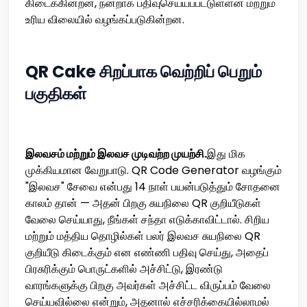
கிடைக்கின்றன, நன்றாக பதிவுசெய்யப்பட்டுள்ளன மற்றும்
உரிய விலையில் வழங்கப்படுகின்றன.
QR Cake சிறப்பாக வெற்றிப் பெறும்
பகுதிகள்
இலவசம் மற்றும் இலவச முடிவற்ற முயற்சி.
இது மிக
முக்கியமான வேறுபாடு. QR Code Generator வழங்கும்
"இலவச" சேவை என்பது 14 நாள் பயன்படுத்தும் சோதனை
காலம் தான் — அதன் பிறகு சுயநிலை QR குறியீடுகள்
வேலை செய்யாது, நீங்கள் சந்தா எடுக்காவிட்டால். சிறிய
மற்றும் மத்திய தொழில்கள் பலர் இலவச சுயநிலை QR
குறியீடு கிடைக்கும் என எண்ணி பதிவு செய்து, அதைப்
பிரசுரிக்கும் பொருட்களில் அச்சிட்டு, இரண்டு
வாரங்களுக்கு பிறகு அவர்கள் அச்சிட்ட விருப்பம் வேலை
செய்யவில்லை என்றும், அதனால் எச்சரிக்கையில்லாமல்