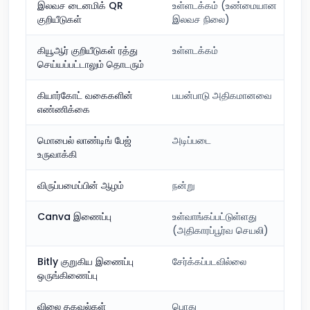
இலவச டைனமிக் QR
உள்ளடக்கம் (உண்மையான
குறியீடுகள்
இலவச நிலை)
கியூஆர் குறியீடுகள் ரத்து
உள்ளடக்கம்
செய்யப்பட்டாலும் தொடரும்
கியார்கோட் வகைகளின்
பயன்பாடு அதிகமானவை
எண்ணிக்கை
மொபைல் லாண்டிங் பேஜ்
அடிப்படை
உருவாக்கி
விருப்பமைப்பின் ஆழம்
நன்று
Canva இணைப்பு
உள்வாங்கப்பட்டுள்ளது
(அதிகாரப்பூர்வ செயலி)
Bitly குறுகிய இணைப்பு
சேர்க்கப்படவில்லை
ஒருங்கிணைப்பு
விலை தகவல்கள்
பொது