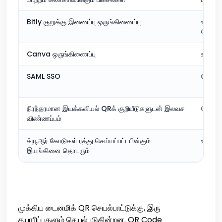
Bitly குறுக்கு இணைப்பு ஒருங்கிணைப்பு
உள்ளடக
சேர்க்
Canva ஒருங்கிணைப்பு
உள்வாங
SAML SSO
சேர்க்
நிரந்தரமான இயக்கவியல் QRக் குறியீடுகளுடன் இலவச
சேர்க்க
விண்ணப்பம்
க்யூஆர் கோடுகள் ரத்து செய்யப்பட்டபின்கும்
உள்ளடக
இயங்கினை தொடரும்
முக்கிய டைனமிக் QR செயல்பாட்டுக்கு, இரு
தயாரிப்புகளும் செயல்படுகின்றன. QR Code