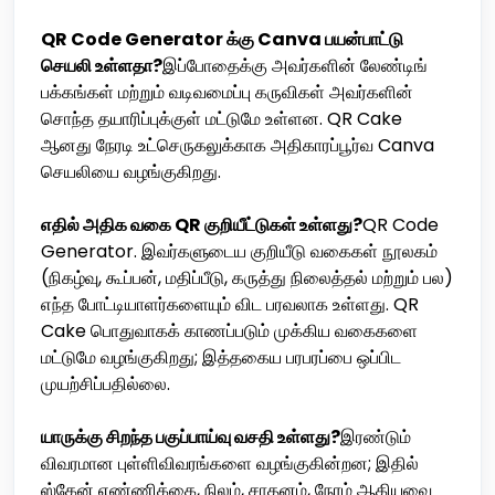
QR Code Generator க்கு Canva பயன்பாட்டு
செயலி உள்ளதா?
இப்போதைக்கு அவர்களின் லேண்டிங்
பக்கங்கள் மற்றும் வடிவமைப்பு கருவிகள் அவர்களின்
சொந்த தயாரிப்புக்குள் மட்டுமே உள்ளன. QR Cake
ஆனது நேரடி உட்செருகலுக்காக அதிகாரப்பூர்வ Canva
செயலியை வழங்குகிறது.
எதில் அதிக வகை QR குறியீட்டுகள் உள்ளது?
QR Code
Generator. இவர்களுடைய குறியீடு வகைகள் நூலகம்
(நிகழ்வு, கூப்பன், மதிப்பீடு, கருத்து நிலைத்தல் மற்றும் பல)
எந்த போட்டியாளர்களையும் விட பரவலாக உள்ளது. QR
Cake பொதுவாகக் காணப்படும் முக்கிய வகைகளை
மட்டுமே வழங்குகிறது; இத்தகைய பரபரப்பை ஒப்பிட
முயற்சிப்பதில்லை.
யாருக்கு சிறந்த பகுப்பாய்வு வசதி உள்ளது?
இரண்டும்
விவரமான புள்ளிவிவரங்களை வழங்குகின்றன; இதில்
ஸ்கேன் எண்ணிக்கை, நிலம், சாதனம், நேரம் ஆகியவை