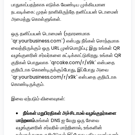
பாதுகாப்பதற்காக எடுக்க வேண்டிய முக்கியமான
நடவடிக்கை: முதல் நாளிலிருந்தே தனிப்பயன் டொமைன்
அமைத்து கொள்ளுங்கள்.
ஒரு தனிப்பயன் டொமைன் (உதாரணமாக
`qr.yourbusiness.com`) என்பது நீங்கள் சொந்தமாக
வைத்திருக்கும் ஒரு URL முன்மொழிப்பு; இது உங்கள் QR
வழங்குனரின் சர்வர்களை சுட்டிக்காட்டுகிறது. உங்கள் QR
குறிகள் பொதுவாக `qrcake.com/r/x9k` என்பதை
குறியீடாக கொண்டிருக்கும்போது, இப்போது அவை
`qr.yourbusiness.com/r/x9k` என்பதை குறியீடாக
கொண்டிருக்கும்.
இவை ஏற்படும் விளைவுகள்:
நீங்கள் மறுபிரதிகள் அச்சிடாமல் வழங்குநர்களை
மாற்றலாம்.
உங்கள் DNS ஐ வேறு ஒரு சேவை
வழங்குனரின் சர்வரில் மாற்றினால், உங்களின்
உள்ளூத்துறை குறியீடுகள் இப்போது புதிய வழங்குனர்