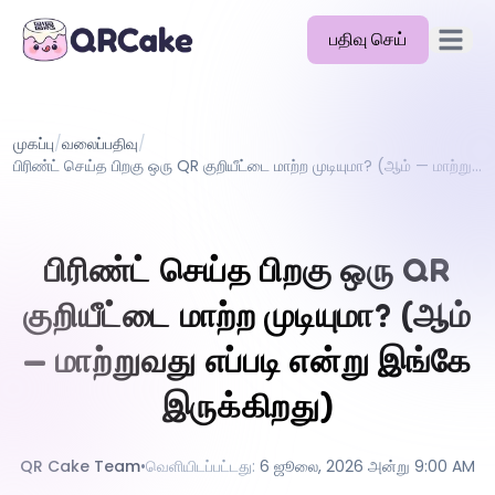
பதிவு செய்
முதன்மை
அம்சங்கள்
முகப்பு
/
வலைப்பதிவு
/
விலை
பிரிண்ட் செய்த பிறகு ஒரு QR குறியீட்டை மாற்ற முடியுமா? (ஆம் — மாற்றுவது எப்படி என்று இங்கே இருக்கிறது)
வலைப்பதிவு
ஆவணங்கள்
பிரிண்ட் செய்த பிறகு ஒரு QR
உதவி
குறியீட்டை மாற்ற முடியுமா? (ஆம்
API
— மாற்றுவது எப்படி என்று இங்கே
இருக்கிறது)
QR Cake Team
•
வெளியிடப்பட்டது
:
6 ஜூலை, 2026 அன்று 9:00 AM