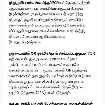
இழந்துவிட்டால் என்ன ஆகும்?
நீங்கள் தொகுப்பதற்கும்
பகுப்பாய்வுகளை பார்வையிடுவதற்குமான திறனை
இழக்கிறீர்கள். குறியீடுகள் செயல்படத் தொடர்ந்து
இருக்கும் தகுதி வழங்குநரின் தொகுதி கைவிடும்
கொள்கைக்கு அமைவாகும். உங்கள் QR கணக்கில்
எப்போதும் வலுவான கடவுச்சொல்லை பயன்படுத்தி,
இரட்டை அடையாள உறுதிப்படுத்தலை
இயலுமைப்படுத்தவும்.
ஒரு டைனமிக் QR குறியீடு ஹேக் செய்யப்பட முடியுமா?
QR
குறியீடு என்பது ஒரு வடிவ-pattern மட்டுமே.
முக்கியமான அபாயம் உங்கள் கணக்கை யாரோ
கைப்பற்றுவது தான் — ஒருவர் உங்கள் QR வழங்குநர்
கணக்குக்குள் நுழைந்தால், அவர்கள் குறியீடு வழியான
இலக்கை ஒரு மார்க்கetted site-க்கு மாற்றலாம்.
உறுதிபடுத்தப்பட்ட கடவுச்சொற்கள் மற்றும் இரு படி
உறுதிப்படுத்தலை (2FA) பயன்படுத்தவும்.
ஒரு டைனமிக் QR குறியீடு எத்தனை தடவைகள் ஸ்கேன்