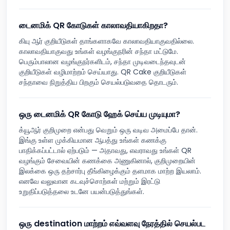
டைனமிக் QR கோடுகள் காலாவதியாகிறதா?
கியு ஆர் குறியீடுகள் தாங்களாகவே காலாவதியாகுவதில்லை.
காலாவதியாகுவது உங்கள் வழங்குநரின் சந்தா மட்டுமே.
பெரும்பாலான வழங்குநர்களிடம், சந்தா முடிவடைந்தவுடன்
குறியீடுகள் வழிமாற்றம் செய்யாது. QR Cake குறியீடுகள்
சந்தாவை நிறுத்திய பிறகும் செயல்படுவதை தொடரும்.
ஒரு டைனமிக் QR கோடு ஹேக் செய்ய முடியுமா?
க்யூஆர் குறிமுறை என்பது வெறும் ஒரு வடிவ அமைப்பே தான்.
இங்கு உள்ள முக்கியமான ஆபத்து உங்கள் கணக்கு
பாதிக்கப்பட்டால் ஏற்படும் — அதாவது, எவராவது உங்கள் QR
வழங்கும் சேவையின் கணக்கை அணுகினால், குறிமுறையின்
இலக்கை ஒரு தற்சார்பு தீங்கிழைக்கும் தளமாக மாற்ற இயலாம்.
எனவே வலுவான கடவுச்சொற்கள் மற்றும் இரட்டு
உறுதிப்படுத்தலை உடனே பயன்படுத்துங்கள்.
ஒரு destination மாற்றம் எவ்வளவு நேரத்தில் செயல்பட