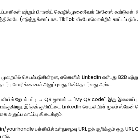
ப்பாளிகள் மற்றும் பிராண்ட் தொழில்முனைவோர் பிஸினஸ் கார்டுகள், ந
த்திலேயே (எடுத்துக்காட்டாக, TikTok வீடியோவொன்றில் காட்டப்படும் 
்ட முறையில் செயல்படுகின்றன, ஏனெனில் LinkedIn என்பது B2B மற்ற
டர்பு கோரிக்கைகள் அனுப்புவது, பின்தொடர்வது அல்ல.
லியில் தேடல் பட்டி → QR ஐகான் → "My QR code". இது இணைப்பு
வாக்குகிறது. இந்தக் குறியீட்டை LinkedIn செயலியின் மூலம் ஸ்கேன் செ
ை அனுப்ப வாய்ப்பு கிடைக்கும்.
n/yourhandle பள்ளியில் உள்நுழைவு URL ஐக் குறிக்கும் ஒரு URL QR
பாடு.