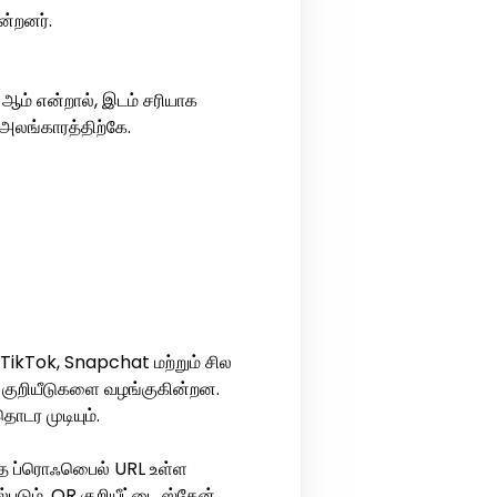
ன்றனர்.
 ஆம் என்றால், இடம் சரியாக
 அலங்காரத்திற்கே.
TikTok, Snapchat மற்றும் சில
 குறியீடுகளை வழங்குகின்றன.
டர முடியும்.
 ப்ரொஃபெைல் URL உள்ள
டும். QR குறியீட்டை ஸ்கேன்