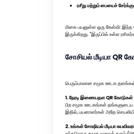
ரசீது மற்றும் பையைச் சேர்க்க
மிகை பயனுள்ள ஒரு கேள்வி: இந்த Q
இருக்கிறது. "இருப்பில் உள்ள ரசிகர
சோசியல் மீடியா QR கோ
பெரும்பாலான சமூக ஊடக தளங்கள்
1. நேரடி இணையதள QR கோடுகள் 
பிற சமூக ஊடகங்கள் தங்களுடைய ப
இதில், பயனாளர்கள் அதே செயலியின
2. உங்கள் சோஷியல் மீடியா சுயவிவர
எந்தவொரு சமூக வலைத் தளம் (Lin