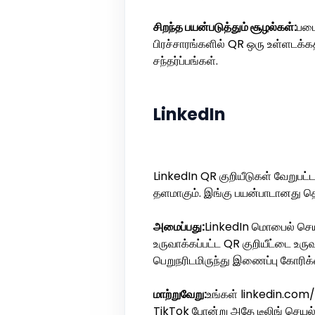
சிறந்த பயன்படுத்தும் சூழல்கள்:
படை
பிரச்சாரங்களில் QR ஒரு உள்ளடக்க
சந்தர்ப்பங்கள்.
LinkedIn
LinkedIn QR குறியீடுகள் வேறுபட
தளமாகும். இங்கு பயன்பாடானது தொ
அமைப்பது:
LinkedIn மொபைல் செய
உருவாக்கப்பட்ட QR குறியீட்டை உரு
பெறுநரிடமிருந்து இணைப்பு கோரிக்க
மாற்றுவேறு:
உங்கள் linkedin.com/i
TikTok போன்று அதே டீலிங் செயல்