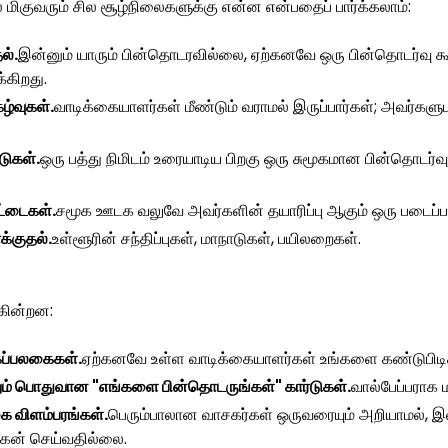
மிகுவரும் சில சூழ்நிலைகளுக்கு என்ன என்பதைப் பார்க்கலாம்:
ல்.
இன்னும் யாரும் பின்தொடரவில்லை, ஏற்கனவே ஒரு பின்தொடர்வு கூட 
கிறது.
ழ்வுகள்.
வாடிக்கையாளர்கள் மீண்டும் வராமல் இருப்பார்கள்; அவர்கள
டுகள்.
ஒரு பத்து நிமிடம் உரையாடிய பிறகு ஒரு சுமூகமான பின்தொடர்வு 
ட்டைகள்.
சமூக ஊடக வலுவே அவர்களின் தயாரிப்பு ஆகும் ஒரு படைப்
்குதல்.
உள்ளூரின் சந்திப்புகள், மாநாடுகள், பயிலறைகள்.
கின்றன:
கப்பலகைகள்.
ஏற்கனவே உள்ள வாடிக்கையாளர்கள் உங்களை கண்டுபிடி
ம் பொதுவான "எங்களை பின்தொடருங்கள்" கார்டுகள்.
வால்பேப்பராக ம
கை விளம்பரங்கள்.
பெரும்பாலான வாசகர்கள் ஒருவரையும் அறியாமல்,
்கேன் செய்வதில்லை.