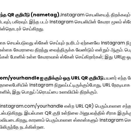
ந்த QR குறியீடு (nametag).
Instagram செயலியைத் திறக்கவும்
சிடவும், பகிரவும். இந்த படம் Instagram செயலியின் கேமரா மூலம் ஸ்கே
ன்தொடரச் செய்கிறது.
ாக செயல்படுவது ஸ்கேன் செய்யும் நபரிடம் ஏற்கனவே Instagram நிறுவ
ள்ளக கேமராவை திறந்து வைத்திருக்க வேண்டும் என்றும் ஆகும். பெர
்கள் போனில் உள்ள கேமராவால் ஸ்கேன் செய்கிறார்கள்; இது URLஐ ஒரு
com/yourhandle ஐ குறிக்கும் ஒரு URL QR குறியீடு.
பயனர் எந்த க
ொலைபேசியில் Instagram நிறுவப்பட்டிருக்கும்போது, URL நேரடியாக 
், இது பொதுப் ப்ரொஃப்பை உலாவியில் திறக்கும்.
B (instagram.com/yourhandle என்ற URL QR) பெரும்பாலான சந்தர
்படுகிறது. இயல்பான QR குறி உள்நிலை அனுபவத்தில் சீராக இருக்க
ல்வியடைகிறது, காரணம் பெரும்பாலான ஸ்கான்களும் Instagram செயல
ிருந்தே நடக்கின்றன.