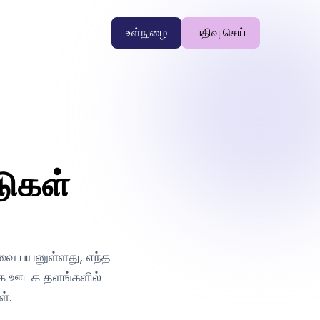
உள்நுழை
பதிவு செய்
டுகள்
வை பயனுள்ளது, எந்த
மூக ஊடக தளங்களில்
்.