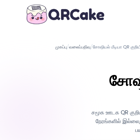
முகப்பு
/
வலைப்பதிவு
/
சோஷியல் மீடியா QR குறிய
சோஷி
சமூக ஊடக QR குறிய
நேரங்களில் இல்லை
ப