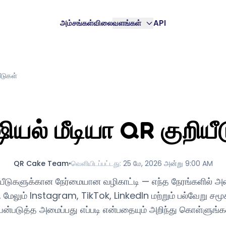
அம்சங்கள்
விலை
வளங்கள்
API
ீடுகள்
யல் மீடியா QR குறியீ
QR Cake Team
•
வெளியிடப்பட்டது
:
25 மே, 2026 அன்று 9:00 AM
ீடுகளுக்கான நேர்மையான வழிகாட்டி — எந்த நேரங்களில் அ
, மேலும் Instagram, TikTok, LinkedIn மற்றும் பல்வேறு ச
யன்படுத்த அமைப்பது எப்படி என்பதையும் அறிந்து கொள்ளுங்கள