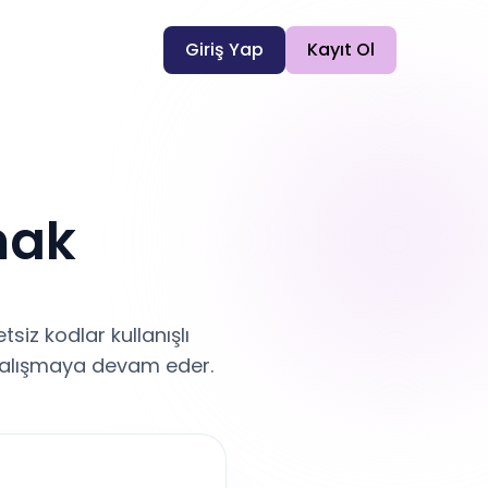
Giriş Yap
Kayıt Ol
mak
siz kodlar kullanışlı
le çalışmaya devam eder.