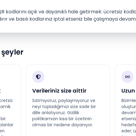
R kodlarını açık ve dayanıklı hale getirmek: ücretsiz kodlar 
ırır ve basılı kodlarınız iptal etseniz bile çalışmaya devam
şeyler
k
Verileriniz size aittir
Uzun
retsiz
Satmıyoruz, paylaşmıyoruz ve
Bizimle
inamik
neyi topladığımızı size sade bir
oluştu
dille anlatıyoruz. Gizlilik
devam e
bir
politikamızın kısa bir özetinin
etseniz
planlar
olması bir nedene dayanıyor.
hedef
yen
eder; ü