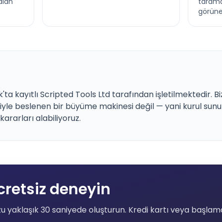
alan
tarama 
görüneb
ık'ta kayıtlı Scripted Tools Ltd tarafından işletilmektedir. B
iyle beslenen bir büyüme makinesi değil — yani kurul sunum
n kararları alabiliyoruz.
cretsiz deneyin
u yaklaşık 30 saniyede oluşturun. Kredi kartı veya başlam