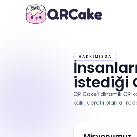
HAKKIMIZDA
İnsanlar
istediği 
QR Cake'i dinamik QR kod
kalır, ücretli planlar re
Misyonumuz