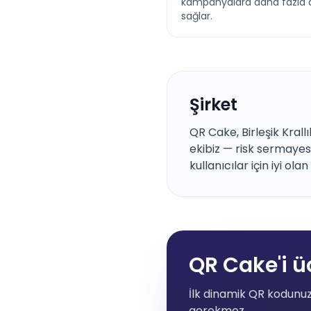
kampanyalara daha fazla 
sağlar.
Şirket
QR Cake, Birleşik Krall
ekibiz — risk sermayes
kullanıcılar için iyi ola
QR Cake'i ü
İlk dinamik QR kodunuz
gerekmez.