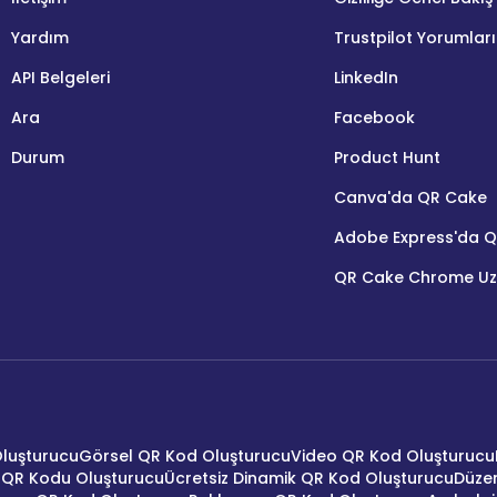
Yardım
Trustpilot Yorumları
API Belgeleri
LinkedIn
Ara
Facebook
Durum
Product Hunt
Canva'da QR Cake
Adobe Express'da 
QR Cake Chrome Uz
Oluşturucu
Görsel QR Kod Oluşturucu
Video QR Kod Oluşturucu
 QR Kodu Oluşturucu
Ücretsiz Dinamik QR Kod Oluşturucu
Düzen