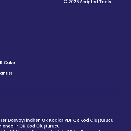
©
2026
Scripted Tools
QR Cake
antısı
Her Dosyayı İndiren QR Kodları
PDF QR Kod Oluşturucu
lenebilir QR Kod Oluşturucu