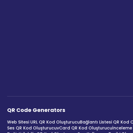
QR Code Generators
Web Sitesi URL QR Kod Oluşturucu
Bağlantı Listesi QR Kod 
Ses QR Kod Oluşturucu
vCard QR Kod Oluşturucu
İnceleme