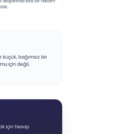
akışlarında kısa bir reklam
ilir.
iz küçük, bağımsız bir
u için değil,
ak için hesap