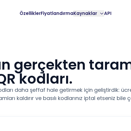
Özellikler
Fiyatlandırma
Kaynaklar
API
ın gerçekten tara
QR kodları.
ları daha şeffaf hale getirmek için geliştirdik: ücret
klamları kaldırır ve basılı kodlarınız iptal etseniz bi