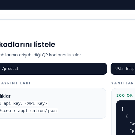
kodlarını listele
htarının erişebildiği QR kodlarını listeler.
 /product
URL: http
 AYRINTILARI
YANITLAR
200 OK
ıklar
x-api-key: <API Key>
[

Accept: application/json
  {

    "a
    "p