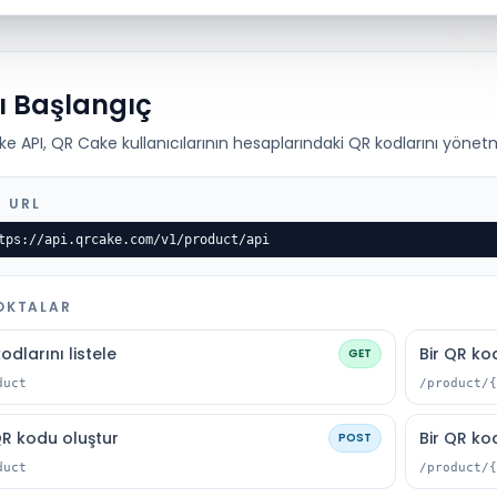
lı Başlangıç
e API, QR Cake kullanıcılarının hesaplarındaki QR kodlarını yönetm
 URL
tps://api.qrcake.com/v1/product/api
OKTALAR
odlarını listele
Bir QR ko
GET
duct
/product/{
QR kodu oluştur
Bir QR ko
POST
duct
/product/{