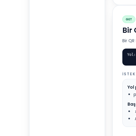
GET
Bir
Bir QR 
Yol:
İSTEK
Yol
p
Başl