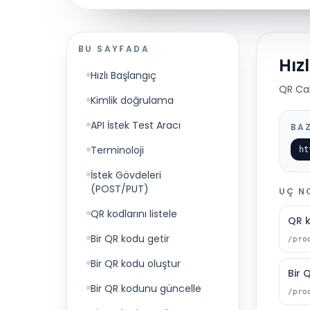
BU SAYFADA
Hız
Hızlı Başlangıç
QR Cak
Kimlik doğrulama
API İstek Test Aracı
BAZ
Terminoloji
ht
İstek Gövdeleri
(POST/PUT)
UÇ N
QR kodlarını listele
QR k
Bir QR kodu getir
/pro
Bir QR kodu oluştur
Bir 
Bir QR kodunu güncelle
/pro