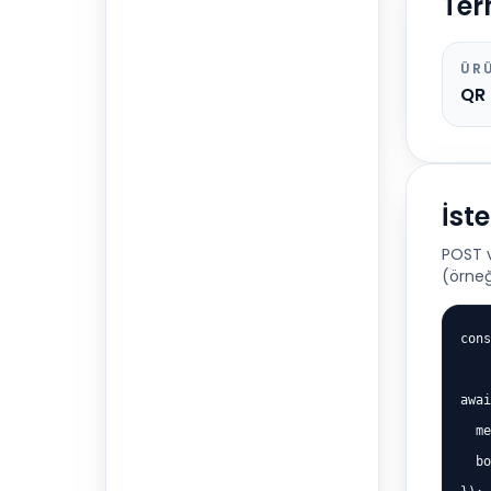
Ter
ÜR
QR 
İst
POST v
(örneğ
cons
awai
  me
  bo