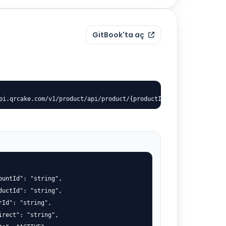
GitBook'ta aç
pi.qrcake.com/v1/product/api/product/{productId}
ountId": "string",

ductId": "string",

rId": "string",

irect": "string",
