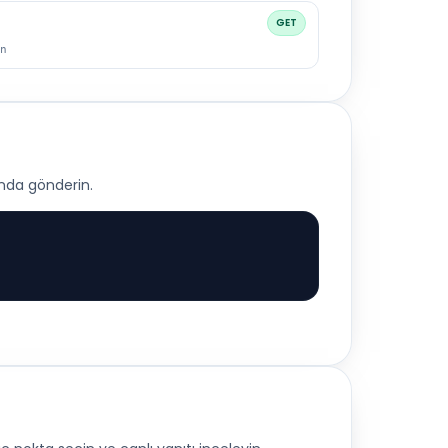
GET
n
ında gönderin.