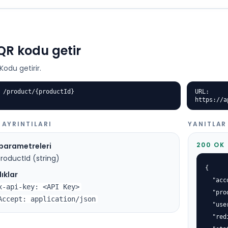
 QR kodu getir
Kodu getirir.
 /product/{productId}
URL:
https://a
 AYRINTILARI
YANITLAR
200 OK
 parametreleri
roductId (string)
{

ıklar
  "acc
x-api-key: <API Key>
  "pro
Accept: application/json
  "use
  "red