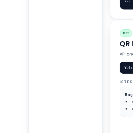
});
GET
QR 
API ana
Yol:
İSTEK
Başl