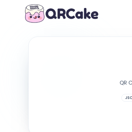
QR C
JSO