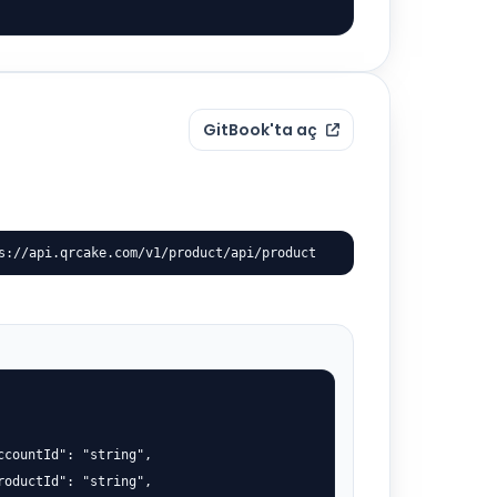
GitBook'ta aç
s://api.qrcake.com/v1/product/api/product
ccountId": "string",

roductId": "string",
