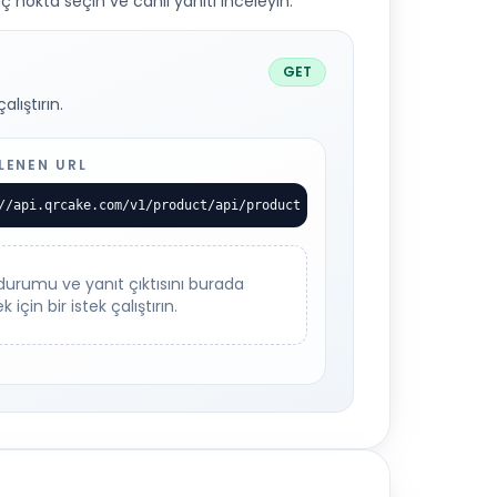
ç nokta seçin ve canlı yanıtı inceleyin.
GET
lıştırın.
ENEN URL
//api.qrcake.com/v1/product/api/product
durumu ve yanıt çıktısını burada
 için bir istek çalıştırın.