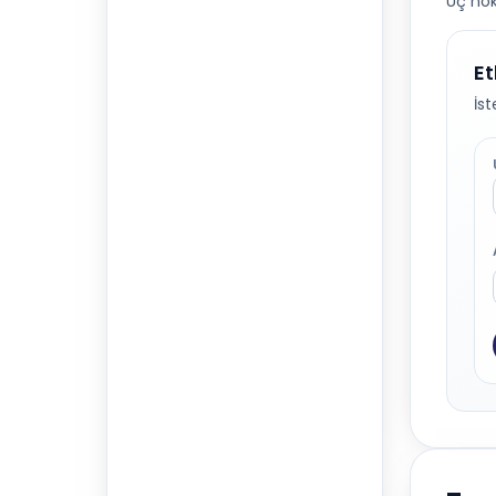
Uç nok
Et
İs