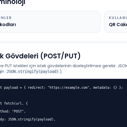
minoloji
ÜNLER
KULLAN
kodları
QR Cake
ek Gövdeleri (POST/PUT)
e PUT istekleri için istek gövdelerinin dizeleştirilmesi gerekir. JSO
in
).
JSON.stringify(payload)
t payload = { redirect: "https://example.com", metadata: {} };

t fetch(url, {

thod: "POST",

dy: JSON.stringify(payload),
