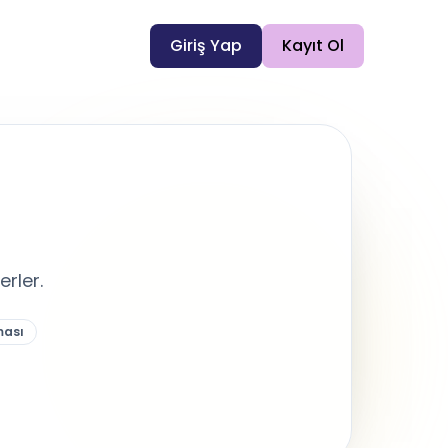
Giriş Yap
Kayıt Ol
rler.
ması