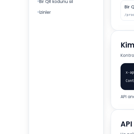
Bir QR kodunu sil
Bir 
İzinler
/pro
Kim
Kontro
x-ap
Cont
API an
API