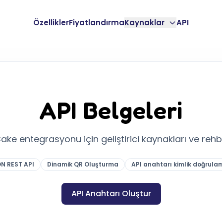
Özellikler
Fiyatlandırma
Kaynaklar
API
API Belgeleri
ake entegrasyonu için geliştirici kaynakları ve rehbe
N REST API
Dinamik QR Oluşturma
API anahtarı kimlik doğrula
API Anahtarı Oluştur