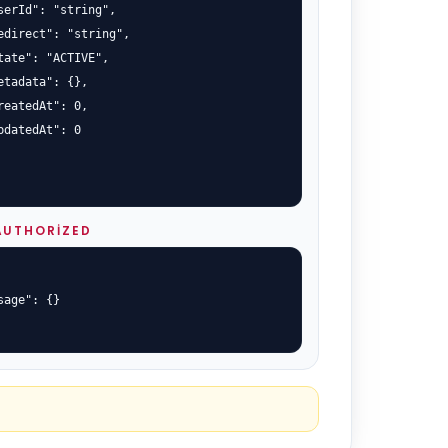
serId": "string",

edirect": "string",

tate": "ACTIVE",

etadata": {},

reatedAt": 0,

pdatedAt": 0

AUTHORIZED
sage": {}
