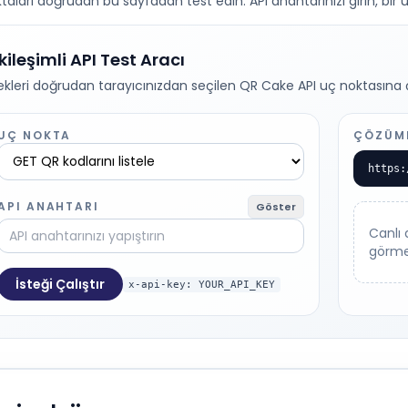
taları doğrudan bu sayfadan test edin. API anahtarınızı girin, bir u
kileşimli API Test Aracı
tekleri doğrudan tarayıcınızdan seçilen QR Cake API uç noktasına ça
UÇ NOKTA
ÇÖZÜML
https:
API ANAHTARI
Göster
Canlı 
görmek
İsteği Çalıştır
x-api-key: YOUR_API_KEY