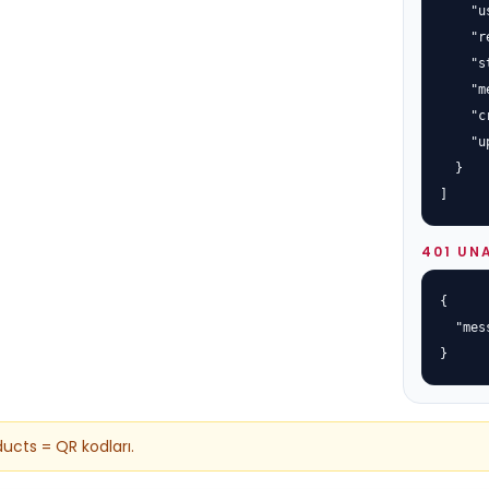
    "u
    "r
    "s
    "m
    "c
    "u
  }

]
401 UN
{

  "mes
}
ucts = QR kodları.