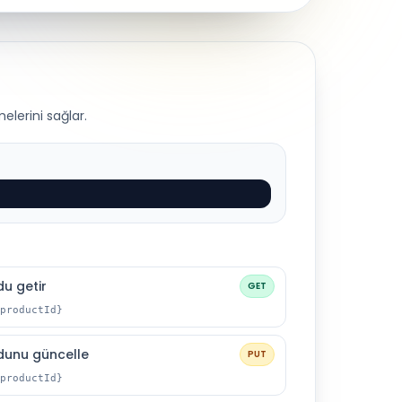
elerini sağlar.
du getir
GET
productId}
dunu güncelle
PUT
productId}