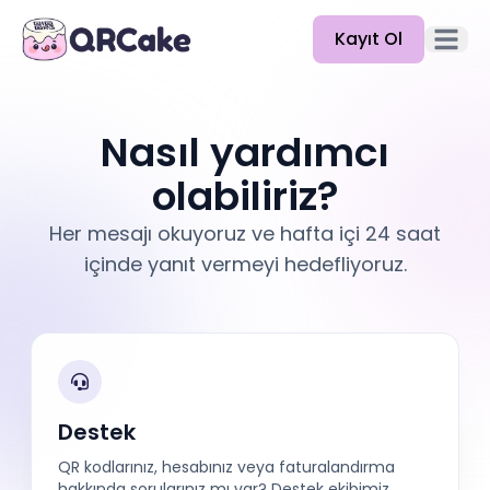
Kayıt Ol
Ana me
Özellikler
Nasıl yardımcı
Fiyatlandırma
olabiliriz?
Blog
Her mesajı okuyoruz ve hafta içi 24 saat
Belgeler
içinde yanıt vermeyi hedefliyoruz.
Yardım
API
Destek
QR kodlarınız, hesabınız veya faturalandırma
hakkında sorularınız mı var? Destek ekibimiz,