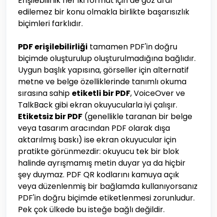
Erişilebilirlik her iki format için de göz ardı
edilemez bir konu olmakla birlikte başarısızlık
biçimleri farklıdır.
PDF erişilebilirliği
tamamen PDF'in doğru
biçimde oluşturulup oluşturulmadığına bağlıdır.
Uygun başlık yapısına, görseller için alternatif
metne ve belge özelliklerinde tanımlı okuma
sırasına sahip
etiketli bir PDF
, VoiceOver ve
TalkBack gibi ekran okuyucularla iyi çalışır.
Etiketsiz bir PDF
(genellikle taranan bir belge
veya tasarım aracından PDF olarak dışa
aktarılmış baskı) ise ekran okuyucular için
pratikte görünmezdir: okuyucu tek bir blok
halinde ayrışmamış metin duyar ya da hiçbir
şey duymaz. PDF QR kodlarını kamuya açık
veya düzenlenmiş bir bağlamda kullanıyorsanız
PDF'in doğru biçimde etiketlenmesi zorunludur.
Pek çok ülkede bu isteğe bağlı değildir.