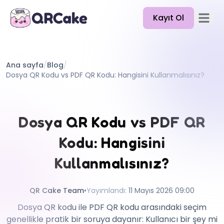
Kayıt Ol
Ana me
Özellikler
Ana sayfa
/
Blog
/
Fiyatlandırma
Dosya QR Kodu vs PDF QR Kodu: Hangisini Kullanmalısınız?
Blog
Belgeler
Dosya QR Kodu vs PDF QR
Yardım
Kodu: Hangisini
API
Kullanmalısınız?
QR Cake Team
•
Yayımlandı
:
11 Mayıs 2026 09:00
Dosya QR kodu ile PDF QR kodu arasındaki seçim
genellikle pratik bir soruya dayanır: Kullanıcı bir şey mi