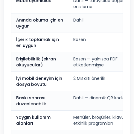
Mobil uyumluluk
Dahil — tarayıcıda doğal
önizleme
Anında okuma için en
Dahil
uygun
İçerik toplamak için
Bazen
en uygun
Erişilebilirlik (ekran
Bazen — yalnızca PDF
okuyucular)
etiketlenmişse
İyi mobil deneyim için
2 MB altı önerilir
dosya boyutu
Baskı sonrası
Dahil — dinamik QR koduyla
düzenlenebilir
Yaygın kullanım
Menüler, broşürler, kılavuzlar,
alanları
etkinlik programları