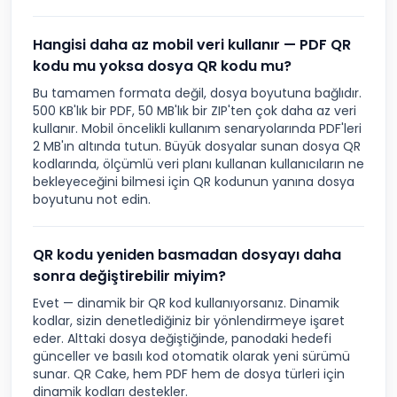
Hangisi daha az mobil veri kullanır — PDF QR
kodu mu yoksa dosya QR kodu mu?
Bu tamamen formata değil, dosya boyutuna bağlıdır.
500 KB'lık bir PDF, 50 MB'lık bir ZIP'ten çok daha az veri
kullanır. Mobil öncelikli kullanım senaryolarında PDF'leri
2 MB'ın altında tutun. Büyük dosyalar sunan dosya QR
kodlarında, ölçümlü veri planı kullanan kullanıcıların ne
bekleyeceğini bilmesi için QR kodunun yanına dosya
boyutunu not edin.
QR kodu yeniden basmadan dosyayı daha
sonra değiştirebilir miyim?
Evet — dinamik bir QR kod kullanıyorsanız. Dinamik
kodlar, sizin denetlediğiniz bir yönlendirmeye işaret
eder. Alttaki dosya değiştiğinde, panodaki hedefi
günceller ve basılı kod otomatik olarak yeni sürümü
sunar. QR Cake, hem PDF hem de dosya türleri için
dinamik kodları destekler.