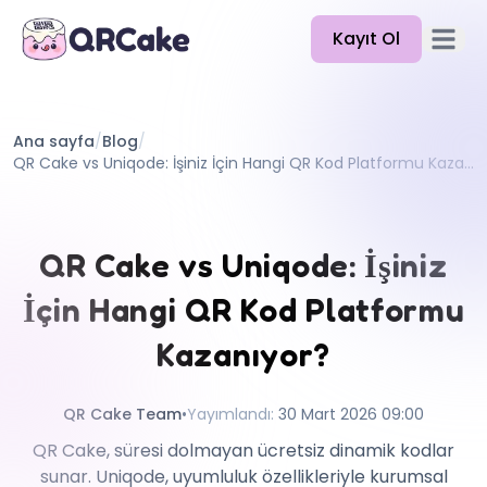
Kayıt Ol
Ana me
Özellikler
Ana sayfa
/
Blog
/
Fiyatlandırma
QR Cake vs Uniqode: İşiniz İçin Hangi QR Kod Platformu Kazanıyor?
Blog
Belgeler
QR Cake vs Uniqode: İşiniz
Yardım
İçin Hangi QR Kod Platformu
API
Kazanıyor?
QR Cake Team
•
Yayımlandı
:
30 Mart 2026 09:00
QR Cake, süresi dolmayan ücretsiz dinamik kodlar
sunar. Uniqode, uyumluluk özellikleriyle kurumsal