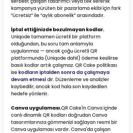
serbest çalışan tasarımcı veya tek seferlik
kampanya yürüten bir pazarlama ekibi için fark
“ücretsiz” ile “aylık abonelik” arasındadır.
İptal ettiğinizde bozulmayan kodlar.
Uniqode tamamen ücretli bir platform
olduğundan, bu soru tam anlamıyla
uygulanmaz — ancak çoğu ücretli QR
platformunda (Uniqode dahil) ödeme kesilirse
basılı kodlar artık çalışmaz. QR Cake politikası
ise
kodların iptalden sonra da çalışmaya
devam etmesi
dir. Düzenleme ve analizler
kaybedilir; ancak kod hala son kaydedilen
hedefe yönlenir.
Canva uygulaması.
QR Cake'in Canva içinde
canlı dinamik QR kodları doğrudan Canva
tasarımlarınıza gömmenizi sağlayan resmi bir
Canva uygulaması vardır. Canva'da çalışan