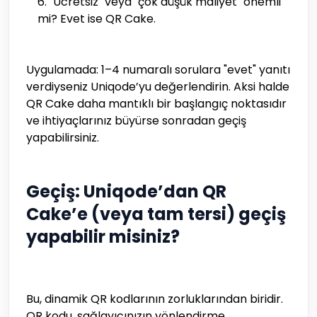
"Ücretsiz" veya "çok düşük maliyet" önemli
mi? Evet ise QR Cake.
Uygulamada: 1–4 numaralı sorulara "evet" yanıtı
verdiyseniz Uniqode’yu değerlendirin. Aksi halde
QR Cake daha mantıklı bir başlangıç noktasıdır
ve ihtiyaçlarınız büyürse sonradan geçiş
yapabilirsiniz.
Geçiş: Uniqode’dan QR
Cake’e (veya tam tersi) geçiş
yapabilir misiniz?
Bu, dinamik QR kodlarının zorluklarından biridir.
QR kodu, sağlayıcınızın yönlendirme