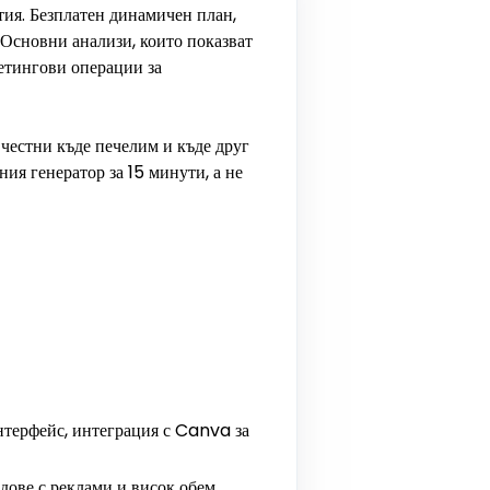
тия. Безплатен динамичен план,
. Основни анализи, които показват
етингови операции за
 честни къде печелим и къде друг
ия генератор за 15 минути, а не
нтерфейс, интеграция с Canva за
ве с реклами и висок обем.