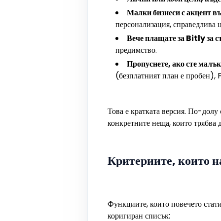
Малки бизнеси с акцент в
персонализация, справедлива ц
Вече плащате за Bitly за 
предимство.
Пропуснете, ако сте малък
(безплатният план е пробен),
Това е кратката версия. По-долу 
конкретните неща, които трябва д
Критериите, които н
Функциите, които повечето стати
коригиран списък: