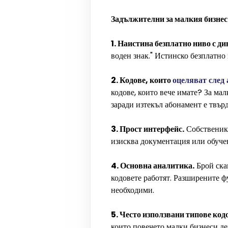
Задължителни за малкия бизнес
1. Наистина безплатно ниво с д
воден знак." Истинско безплатно 
2. Кодове, които
оцеляват след
кодове, които вече имате? За ма
заради изтекъл абонамент е твърд
3. Прост интерфейс.
Собственик 
изисква документация или обучен
4. Основна аналитика.
Брой скан
кодовете работят. Разширените 
необходими.
5. Често използвани типове код
които повечето малки бизнеси де