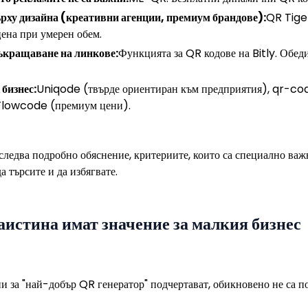
ърху дизайна (креативни агенции, премиум брандове):
QR Tige
ена при умерен обем.
съкращаване на линкове:
Функцията за QR кодове на Bitly. Обед
 бизнес:
Uniqode (твърде ориентиран към предприятия), qr-
 Flowcode (премиум цени).
следва подробно обяснение, критериите, които са специално важн
а търсите и да избягвате.
аистина имат значение за малкия бизнес
и за "най-добър QR генератор" подчертават, обикновено не са п