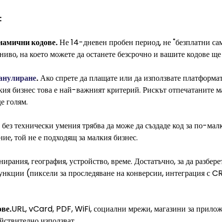
:
инамични кодове.
Не 14-дневен пробен период, не "безплатни сам
ниво, на което можете да останете безсрочно и вашите кодове ще 
 анулиране
.
Ако спрете да плащате или да използвате платформат
лкия бизнес това е най-важният критерий. Рискът отпечатаните 
е голям.
без технически умения трябва да може да създаде код за по-мал
ие, той не е подходящ за малкия бизнес.
ирания, география, устройство, време. Достатъчно, за да разбер
функции (пиксели за проследяване на конверсии, интеграция с C
ове.
URL, vCard, PDF, WiFi, социални мрежи, магазини за прилож
йствително използват.