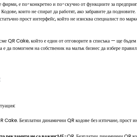
те фирми, е по-конкретно и по-скучно от функциите за предприя
 Кодове, които не спират да работят, ако забравите да подновите
статъчно прост интерфейс, който не изисква специалист по марк
 сме QR Cake, който е един от отговорите в списъка — ще бъдем
 е да помогнем на собственик на малък бизнес да избере правилн
и
туация:
R Cake. Безплатни динамични QR кодове без изтичане, прост и
то рекламите не са важни:
ME-QR. Безплатни динамични QR кодо