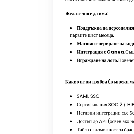
Желателно е да има:
Поддръжка на персонализ
първите шест месеца.
Масово генериране на код
Интеграция с Canva.
Същ
Вграждане на лого.
Повечет
Какво не ви трябва (въпреки м
SAML SSO
Сертификация SOC 2 / HI
Нативни интеграции със 
Достъп до API (освен ако 
Табла с възможност за бра