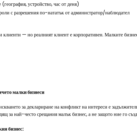
(география, устройство, час от деня)
роли с разрешения по-нататък от администратор/наблюдател
и клиенти — но реалният клиент е корпоративен. Малките бизнеси
ечето малки бизнеси
зискването за деклариране на конфликт на интереси е задължител
ящ за най-често срещания малък бизнес, а не защото ние го съз
ия бизнес: