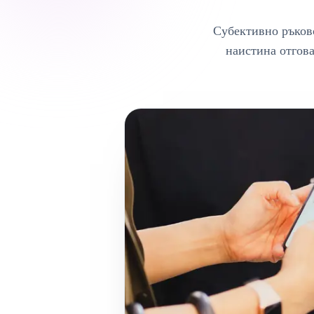
Субективно ръково
наистина отгов