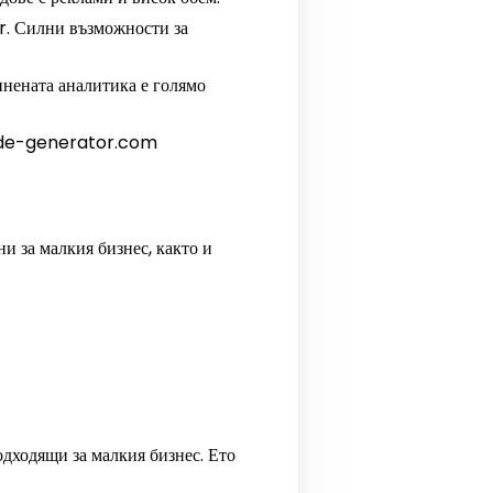
r. Силни възможности за
инената аналитика е голямо
code-generator.com
и за малкия бизнес, както и
одходящи за малкия бизнес. Ето