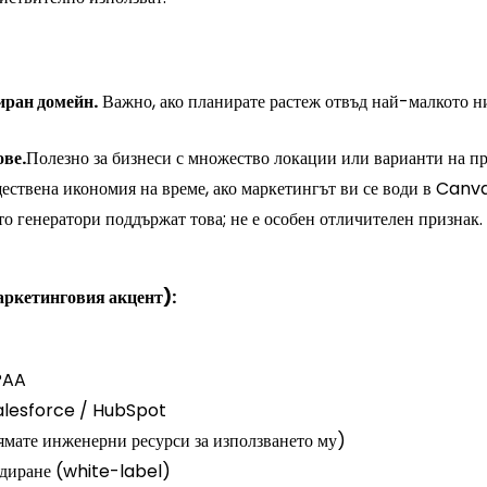
иран домейн.
Важно, ако планирате растеж отвъд най-малкото н
ове.
Полезно за бизнеси с множество локации или варианти на пр
ествена икономия на време, ако маркетингът ви се води в Canva
о генератори поддържат това; не е особен отличителен признак.
аркетинговия акцент):
PAA
Salesforce / HubSpot
нямате инженерни ресурси за използването му)
ндиране (white-label)