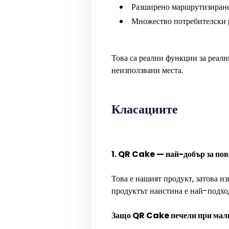
Разширено маршрутизиране 
Множество потребителски 
Това са реални функции за реалн
неизползвани места.
Класациите
1. QR Cake — най-добър за пов
Това е нашият продукт, затова и
продуктът наистина е най-подход
Защо QR Cake печели при малк