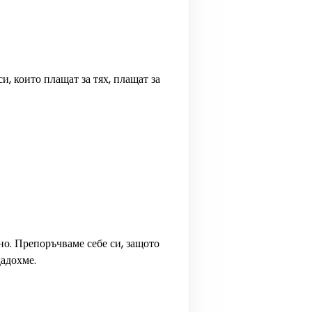
, които плащат за тях, плащат за
но. Препоръчваме себе си, защото
дадохме.