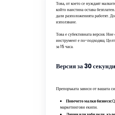
Това, от което се нуждаят малки
който наистина остава безплатен.
дали разположенията работят. До
използване.
Това е субективната версия. Ние
инструмент е по-подходящ. Целта
за 15 часа.
Версия за 30 секунд
Препоръката зависи от вашата си
Повечето малки бизнеси:
Q
маркетингови екипи.
Лични или хоби цели, къде