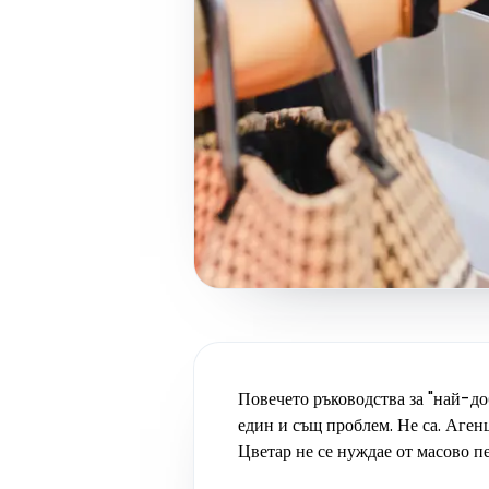
Повечето ръководства за "най-до
един и същ проблем. Не са. Аген
Цветар не се нуждае от масово п