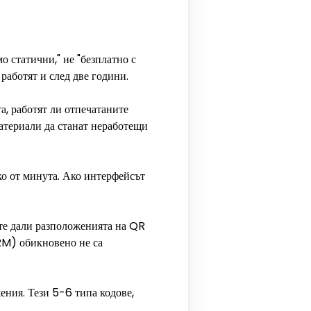
о статични," не "безплатно с
работят и след две години.
а, работят ли отпечатаните
материали да станат неработещи
ко от минута. Ако интерфейсът
ете дали разположенията на QR
RM) обикновено не са
ения. Тези 5-6 типа кодове,