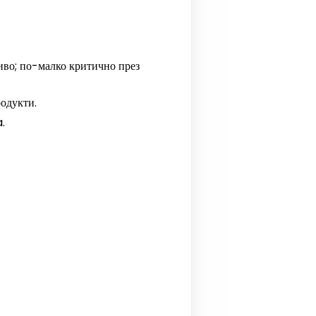
иво; по-малко критично през
одукти.
.