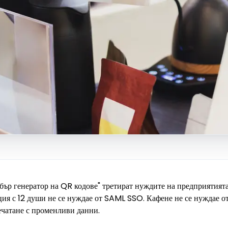
бър генератор на QR кодове" третират нуждите на предприятията
ция с 12 души не се нуждае от SAML SSO. Кафене не се нуждае о
ечатане с променливи данни.