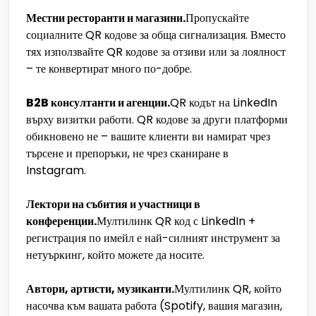
Местни ресторанти и магазини.
Пропускайте
социалните QR кодове за обща сигнализация. Вместо
тях използвайте QR кодове за отзиви или за лоялност
– те конвертират много по-добре.
B2B консултанти и агенции.
QR кодът на LinkedIn
върху визитки работи. QR кодове за други платформи
обикновено не – вашите клиенти ви намират чрез
търсене и препоръки, не чрез сканиране в
Instagram.
Лектори на събития и участници в
конференции.
Мултилинк QR код с LinkedIn +
регистрация по имейл е най-силният инструмент за
нетуъркинг, който можете да носите.
Автори, артисти, музиканти.
Мултилинк QR, който
насочва към вашата работа (Spotify, вашия магазин,