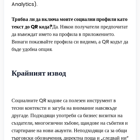
Analytics).
Трябва ли да включа моите социални профили като
текст до QR кода?
Да. Някои получатели предпочитат
да въвеждат името на профила в приложението.
Винаги показвайте профила си видимо, а QR кодът да
бъде удобна опция.
Крайният извод
Социалните QR кодове са полезен инструмент в
тесни контексти и загуба на внимание навсякъде
другаде. Подходящи употреби са бизнес визитки на
създатели, многоезични хъбове, щандове на събития и
стартиране на нови акаунти. Неподходящи са за общи
търговски обозначения, директна поща и „следвай ни“