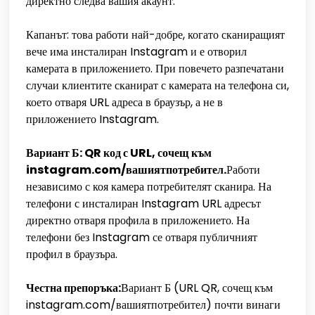
директно следва вашия акаунт.
Капанът: това работи най-добре, когато сканиращият
вече има инсталиран Instagram и е отворил
камерата в приложението. При повечето разпечатани
случаи клиентите сканират с камерата на телефона си,
което отваря URL адреса в браузър, а не в
приложението Instagram.
Вариант Б: QR код с URL, сочещ към
instagram.com/вашиятпотребител.
Работи
независимо с коя камера потребителят сканира. На
телефони с инсталиран Instagram URL адресът
директно отваря профила в приложението. На
телефони без Instagram се отваря публичният
профил в браузъра.
Честна препоръка:
Вариант Б (URL QR, сочещ към
instagram.com/вашиятпотребител) почти винаги