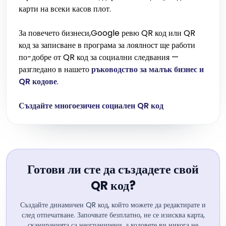
карти на всеки касов плот.
За повечето бизнеси,Google ревю QR код или QR
код за записване в програма за лоялност ще работи
по-добре от QR код за социални следвания —
разгледано в нашето
ръководство за малък бизнес и
QR кодове
.
Създайте многоезичен социален QR код
Готови ли сте да създадете свой
QR код?
Създайте динамичен QR код, който можете да редактирате и
след отпечатване. Започвате безплатно, не се изисква карта,
сканиранията са неограничени, а кодовете ви никога не