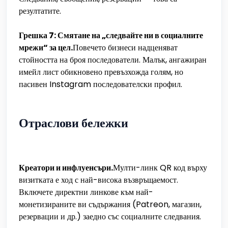
резултатите.
Грешка 7: Смятане на „следвайте ни в социалните
мрежи“ за цел.
Повечето бизнеси надценяват
стойността на броя последователи. Малък, ангажиран
имейл лист обикновено превъзхожда голям, но
пасивен Instagram последователски профил.
Отраслови бележки
Креатори и инфлуенсъри.
Мулти-линк QR код върху
визитката е ход с най-висока възвръщаемост.
Включете директни линкове към най-
монетизираните ви съдържания (Patreon, магазин,
резервации и др.) заедно със социалните следвания.