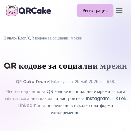
Регистрация
Отворет
Функции
Начало
/
Блог
/
QR кодове за социални мрежи
Цени
Блог
QR кодове за социални мрежи
Документи
Помощ
QR Cake Team
•
Публикувано
:
25 май 2026 г. в 9:00
Честен наръчник за QR кодове в социалните мрежи — кога
API
работят, кога не и как да ги настроите за Instagram, TikTok,
LinkedIn и за последване в няколко платформи
едновременно.