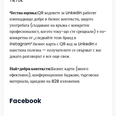
TikTok.
Честна оценка:
QR кодовете за LinkedIn работят
изненадващо добре в бизнес контексти, защото
употребата (създаване на връзка с конкретен
професионалист, когото току-що сте срещнали) е по-
конкретна от „следвайте този бранд в
Instagram“.бизнес карта с QR код за LinkedIn е
наистина полезна — получателите се свързват с вас
докато разговорът е все още свеж.
Най-добри контексти:
Бизнес карти (много
ефективно), конференционни баджове, търговски
материали, щандове на B2B изложения.
Facebook