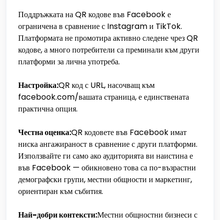
Поддръжката на QR кодове във Facebook е
ограничена в сравнение с Instagram и TikTok.
Платформата не промотира активно следене чрез QR
кодове, а много потребители са преминали към други
платформи за лична употреба.
Настройка:
QR код с URL, насочващ към
facebook.com/вашата страница, е единствената
практична опция.
Честна оценка:
QR кодовете във Facebook имат
ниска ангажираност в сравнение с други платформи.
Използвайте ги само ако аудиторията ви наистина е
във Facebook — обикновено това са по-възрастни
демографски групи, местни общности и маркетинг,
ориентиран към събития.
Най-добри контексти:
Местни общностни бизнеси с