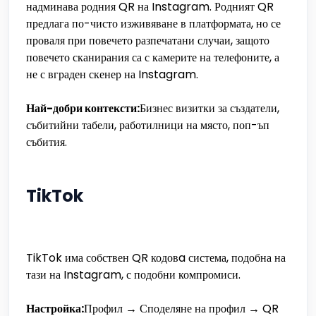
надминава родния QR на Instagram. Родният QR
предлага по-чисто изживяване в платформата, но се
проваля при повечето разпечатани случаи, защото
повечето сканирания са с камерите на телефоните, а
не с вграден скенер на Instagram.
Най-добри контексти:
Бизнес визитки за създатели,
събитийни табели, работилници на място, поп-ъп
събития.
TikTok
TikTok има собствен QR кодовa система, подобна на
тази на Instagram, с подобни компромиси.
Настройка:
Профил → Споделяне на профил → QR