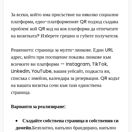
За всеки, който има присъствие на няколко социални
платформи, едно-платформеният QR подход създава
проблем: кой QR код на коя платформа да отпечатате
на визитката? Изберете грешно и губите получателя.
Решението: страница за мулти-линкове. Един URL
адрес, който при посещение показва линкове към
всичките ви платформи — Instagram, TikTok,
LinkedIn, YouTube, вашия уебсайт, подкаста ви,
списъка с имейли, календара за резервации. QR кодът
на вашата визитка сочи към тази единствена
страница.
Варианти за реализиране:
Създайте собствена страница в собствения си
домейн.
Безплатно, напълно брандирано, напълно