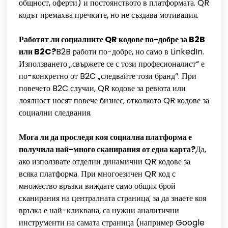
общност, оферти) и постоянството в платформата. QR
кодът премахва пречките, но не създава мотивация.
Работят ли социалните QR кодове по-добре за B2B
или B2C?
B2B работи по-добре, но само в LinkedIn.
Използването „свържете се с този професионалист“ е
по-конкретно от B2C „следвайте този бранд“. При
повечето B2C случаи, QR кодове за ревюта или
лоялност носят повече бизнес, отколкото QR кодове за
социални следвания.
Мога ли да проследя коя социална платформа е
получила най-много сканирания от една карта?
Да,
ако използвате отделни динамични QR кодове за
всяка платформа. При многоезичен QR код с
множество връзки виждате само общия брой
сканирания на централната страница; за да знаете коя
връзка е най-кликвана, са нужни аналитични
инструменти на самата страница (например Google