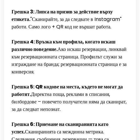
Грешка 3: Липса на призив за действие върху
етикета.
"Сканирайте, за да следвате в Instagram"
работи. Само лого + QR код не вършат работа.
Грешка 4: Връзка към профила, когато искаш
различно поведение.
Ако искаш резервации, линквай
към резервационната страница. Профилът служи за
изграждане на бранда; резервационната страница е за
конверсия.
Грешка 5: QR кодове на места, където не могат да
работят.
Директна поща, реклами в списания,
билбордове – повечето получатели няма да сканират,
за да следват непознат.
Грешка 6: Приемане на сканиранията като
успех.
Сканиранията са междинна метрика.
Следвания, съобщения, резервации — това са