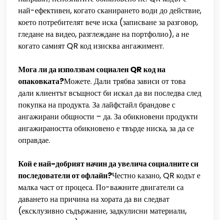
най-ефективен, когато сканирането води до действие,
което потребителят вече иска (записване за разговор,
гледане на видео, разглеждане на портфолио), а не
когато самият QR код изисква ангажимент.
Мога ли да използвам социален QR код на
опаковката?
Можете. Дали трябва зависи от това
дали клиентът всъщност би искал да ви последва след
покупка на продукта. За лайфстайл брандове с
ангажирани общности – да. За обикновени продукти
ангажираността обикновено е твърде ниска, за да се
оправдае.
Кой е най-добрият начин да увелича социалните си
последователи от офлайн?
Честно казано, QR кодът е
малка част от процеса. По-важните двигатели са
даването на причина на хората да ви следват
(ексклузивно съдържание, задкулисни материали,