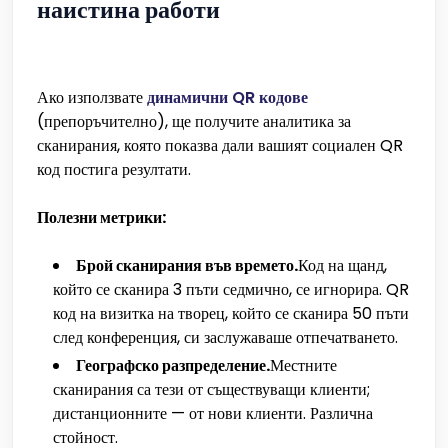
наистина работи
Ако използвате
динамични QR кодове
(препоръчително), ще получите аналитика за
сканирания, която показва дали вашият социален QR
код постига резултати.
Полезни метрики:
Брой сканирания във времето.
Код на щанд,
който се сканира 3 пъти седмично, се игнорира. QR
код на визитка на творец, който се сканира 50 пъти
след конференция, си заслужаваше отпечатването.
Географско разпределение.
Местните
сканирания са тези от съществуващи клиенти;
дистанционните — от нови клиенти. Различна
стойност.