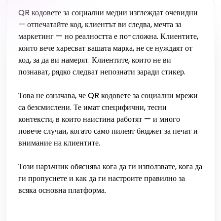
QR кодовете за социални медии изглеждат очевидни
— отпечатайте код, клиентът ви следва, мечта за
маркетинг — но реалността е по-сложна. Клиентите,
които вече харесват вашата марка, не се нуждаят от
код, за да ви намерят. Клиентите, които не ви
познават, рядко следват непознати заради стикер.
Това не означава, че QR кодовете за социални мрежи
са безсмислени. Те имат специфични, тесни
контексти, в които наистина работят — и много
повече случаи, когато само пилеят бюджет за печат и
внимание на клиентите.
Този наръчник обяснява кога да ги използвате, кога да
ги пропуснете и как да ги настроите правилно за
всяка основна платформа.