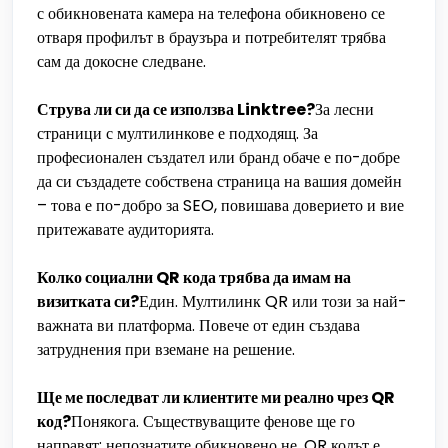
с обикновената камера на телефона обикновено се
отваря профилът в браузъра и потребителят трябва
сам да докосне следване.
Струва ли си да се използва Linktree?
За лесни
страници с мултилинкове е подходящ. За
професионален създател или бранд обаче е по-добре
да си създадете собствена страница на вашия домейн
– това е по-добро за SEO, повишава доверието и вие
притежавате аудиторията.
Колко социални QR кода трябва да имам на
визитката си?
Един. Мултилинк QR или този за най-
важната ви платформа. Повече от един създава
затруднения при вземане на решение.
Ще ме последват ли клиентите ми реално чрез QR
код?
Понякога. Съществуващите фенове ще го
направят; непознатите обикновено не. QR кодът е