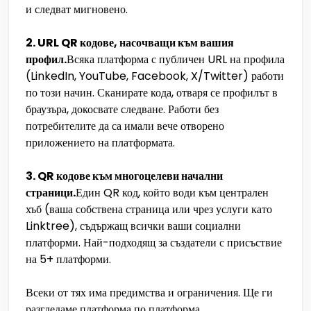
и следват мигновено.
2. URL QR кодове, насочващи към вашия
профил.
Всяка платформа с публичен URL на профила
(LinkedIn, YouTube, Facebook, X/Twitter) работи
по този начин. Сканирате кода, отваря се профилът в
браузъра, докосвате следване. Работи без
потребителите да са имали вече отворено
приложението на платформата.
3. QR кодове към многоцелеви начални
страници.
Един QR код, който води към централен
хъб (ваша собствена страница или чрез услуги като
Linktree), съдържащ всички ваши социални
платформи. Най-подходящ за създатели с присъствие
на 5+ платформи.
Всеки от тях има предимства и ограничения. Ще ги
разгледаме платформа по платформа.