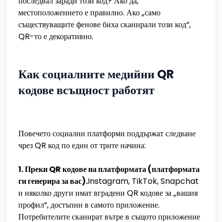
последвал заради този код? Ако да,
местоположението е правилно. Ако „само
съществуващите фенове биха сканирали този код“,
QR-то е декоративно.
Как социалните медийни QR
кодове всъщност работят
Повечето социални платформи поддържат следване
чрез QR код по един от трите начина:
1. Преки QR кодове на платформата (платформата
ги генерира за вас).
Instagram, TikTok, Snapchat
и няколко други имат вградени QR кодове за „вашия
профил“, достъпни в самото приложение.
Потребителите сканират вътре в същото приложение