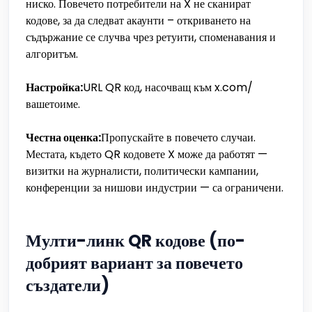
ниско. Повечето потребители на X не сканират
кодове, за да следват акаунти – откриването на
съдържание се случва чрез ретуити, споменавания и
алгоритъм.
Настройка:
URL QR код, насочващ към x.com/
вашетоиме.
Честна оценка:
Пропускайте в повечето случаи.
Местата, където QR кодовете X може да работят —
визитки на журналисти, политически кампании,
конференции за нишови индустрии — са ограничени.
Мулти-линк QR кодове (по-
добрият вариант за повечето
създатели)