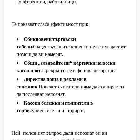
конференции, работилници.
Те показват слаба ефективност при:
Обикновени търговски
табели.
Съществуващите клиенти не се нуждаят от
помощ да ви намерят.
Общи „следвайте ни“ картички на всеки
касов плот.
Превръщат се в фонова декорация.
Директна поща и реклами в
списания.
Повечето читатели няма да сканират, за
да последват непознат.
Касови бележки и пълнители в
торби.
Клиентите ги игнорират.
Най-полезният въпрос: дали непознат би ви