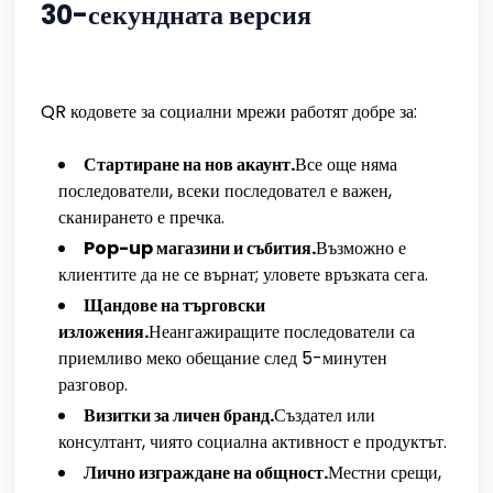
30-секундната версия
QR кодовете за социални мрежи работят добре за:
Стартиране на нов акаунт.
Все още няма
последователи, всеки последовател е важен,
сканирането е пречка.
Pop-up магазини и събития.
Възможно е
клиентите да не се върнат; уловете връзката сега.
Щандове на търговски
изложения.
Неангажиращите последователи са
приемливо меко обещание след 5-минутен
разговор.
Визитки за личен бранд.
Създател или
консултант, чиято социална активност е продуктът.
Лично изграждане на общност.
Местни срещи,