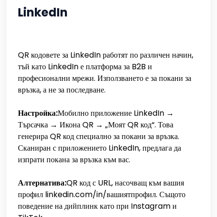
LinkedIn
QR кодовете за LinkedIn работят по различен начин,
тъй като LinkedIn е платформа за B2B и
професионални мрежи. Използването е за покани за
връзка, а не за последване.
Настройка:
Мобилно приложение LinkedIn →
Търсачка → Икона QR → „Моят QR код“. Това
генерира QR код специално за покани за връзка.
Сканиран с приложението LinkedIn, предлага да
изпрати покана за връзка към вас.
Алтернатива:
QR код с URL, насочващ към вашия
профил linkedin.com/in/вашиятпрофил. Същото
поведение на дийплинк като при Instagram и