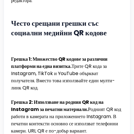
редактора.
Често срещани грешки със
социални медийни QR кодове
Грешка 1: Множество QR кодове за различни
платформи на една визитка.
Трите QR кода за
Instagram, TikTok и YouTube объркват
получателя. Вместо това използвайте един мулти-
линк QR код.
Грешка 2: Използване на родния QR код на
Instagram за печатни материали.
Родният QR код
работи в камерата на приложението Instagram. В
печатни контексти основно се използват телефонни
камери. URL QR е по-добър вариант.