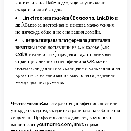
контролирано. Най-подходящо за утвърдени
създатели или брандове.
Linktree или подобни (Beacons, Lnk.Bio и
др.).
Бързо за настройване, изисква малко усилия,
но изглежда общо и не е на вашия домейн.
Специализирана платформа за дигитални
визитки.
Някои доставчици на QR кодове (QR
Cake е един от тях) предлагат мулти-линкови
страници с анализи специфично за QR, което
означава, че данните за сканиране и кликванията на
връзките са на едно място, вместо да са разделени
между два инструмента.
Честно мнение:
ако сте работещ професионалист или
утвърден създател, създайте страницата на собствения
си домейн. Професионалното доверие, което носи
вашият сайт yourname.com/links спрямо