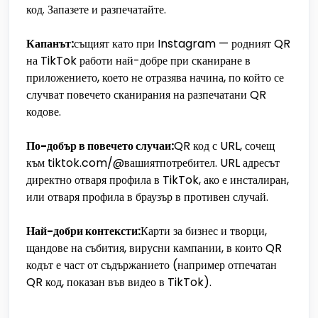
код. Запазете и разпечатайте.
Капанът:
същият като при Instagram — родният QR
на TikTok работи най-добре при сканиране в
приложението, което не отразява начина, по който се
случват повечето сканирания на разпечатани QR
кодове.
По-добър в повечето случаи:
QR код с URL, сочещ
към tiktok.com/@вашиятпотребител. URL адресът
директно отваря профила в TikTok, ако е инсталиран,
или отваря профила в браузър в противен случай.
Най-добри контексти:
Карти за бизнес и творци,
щандове на събития, вирусни кампании, в които QR
кодът е част от съдържанието (например отпечатан
QR код, показан във видео в TikTok).