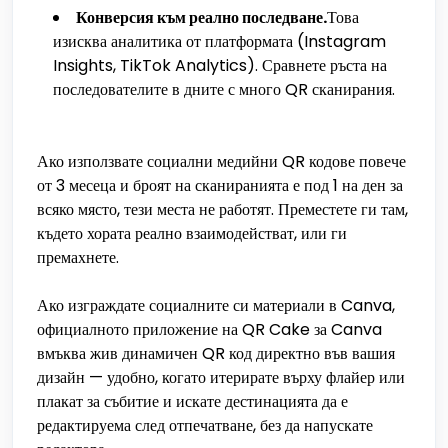
Конверсия към реално последване.
Това
изисква аналитика от платформата (Instagram
Insights, TikTok Analytics). Сравнете ръста на
последователите в дните с много QR сканирания.
Ако използвате социални медийни QR кодове повече
от 3 месеца и броят на сканиранията е под 1 на ден за
всяко място, тези места не работят. Преместете ги там,
където хората реално взаимодействат, или ги
премахнете.
Ако изграждате социалните си материали в Canva,
официалното приложение на QR Cake за Canva
вмъква жив динамичен QR код директно във вашия
дизайн — удобно, когато итерирате върху флайер или
плакат за събитие и искате дестинацията да е
редактируема след отпечатване, без да напускате