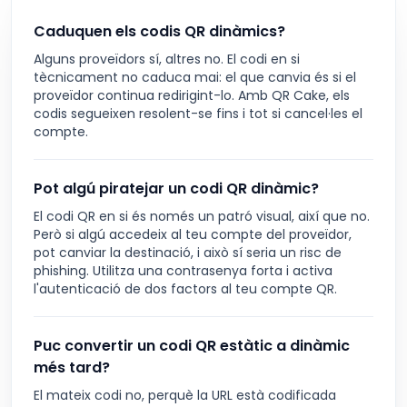
Caduquen els codis QR dinàmics?
Alguns proveïdors sí, altres no. El codi en si
tècnicament no caduca mai: el que canvia és si el
proveïdor continua redirigint-lo. Amb QR Cake, els
codis segueixen resolent-se fins i tot si cancel·les el
compte.
Pot algú piratejar un codi QR dinàmic?
El codi QR en si és només un patró visual, així que no.
Però si algú accedeix al teu compte del proveïdor,
pot canviar la destinació, i això sí seria un risc de
phishing. Utilitza una contrasenya forta i activa
l'autenticació de dos factors al teu compte QR.
Puc convertir un codi QR estàtic a dinàmic
més tard?
El mateix codi no, perquè la URL està codificada