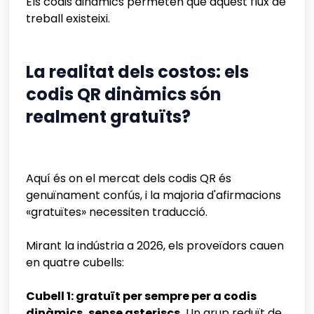
Els codis dinàmics permeten que aquest flux de
treball existeixi.
La realitat dels costos: els
codis QR dinàmics són
realment gratuïts?
Aquí és on el mercat dels codis QR és
genuïnament confús, i la majoria d'afirmacions
«gratuïtes» necessiten traducció.
Mirant la indústria a 2026, els proveïdors cauen
en quatre cubells:
Cubell 1: gratuït per sempre per a codis
dinàmics, sense asteriscs.
Un grup reduït de