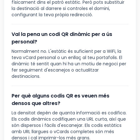
físicament dins el patró estàtic. Però pots substituir
la destinació al darrere si controles el domini,
configurant la teva pròpia redirecció.
Val la pena un codi QR dinàmic per a ús
personal?
Normalment no. L'estàtic és suficient per a WiFi, la
teva vCard personal o un enllaç al teu portafolis. El
dinàmic té sentit quan hi ha un motiu de negoci per
fer seguiment d'escanejos o actualitzar
destinacions.
Per què alguns codis QR es veuen més
densos que altres?
La densitat depèn de quanta informació es codifica.
Els codis dinàmics codifiquen una URL curta, així que
són dispersos i fàcils d'escanejar. Els codis estàtics
amb URL llargues o vCards completes són més
densos i cal imprimir-los més grans.