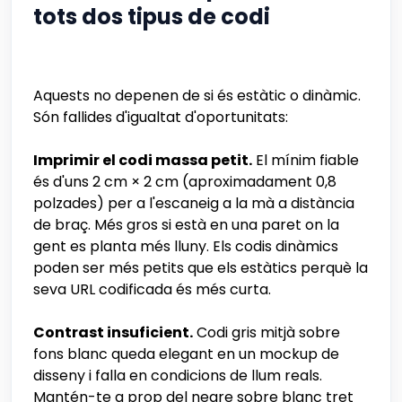
tots dos tipus de codi
Aquests no depenen de si és estàtic o dinàmic.
Són fallides d'igualtat d'oportunitats:
Imprimir el codi massa petit.
El mínim fiable
és d'uns 2 cm × 2 cm (aproximadament 0,8
polzades) per a l'escaneig a la mà a distància
de braç. Més gros si està en una paret on la
gent es planta més lluny. Els codis dinàmics
poden ser més petits que els estàtics perquè la
seva URL codificada és més curta.
Contrast insuficient.
Codi gris mitjà sobre
fons blanc queda elegant en un mockup de
disseny i falla en condicions de llum reals.
Mantén-te a prop del negre sobre blanc tret