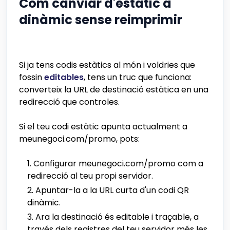
Com canviar d'estàtic a
dinàmic sense reimprimir
Si ja tens codis estàtics al món i voldries que
fossin
editables
, tens un truc que funciona:
converteix la URL de destinació estàtica en una
redirecció que controles.
Si el teu codi estàtic apunta actualment a
meunegoci.com/promo, pots:
Configurar meunegoci.com/promo com a
redirecció al teu propi servidor.
Apuntar-la a la URL curta d'un codi QR
dinàmic.
Ara la destinació és editable i traçable, a
través dels registres del teu servidor més les