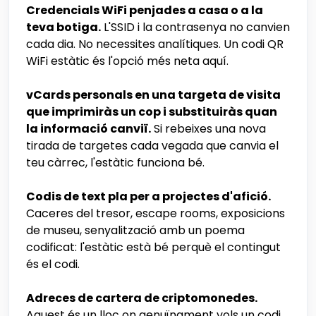
Credencials WiFi penjades a casa o a la
teva botiga.
L'SSID i la contrasenya no canvien
cada dia. No necessites analítiques. Un codi QR
WiFi estàtic és l'opció més neta aquí.
vCards personals en una targeta de visita
que imprimiràs un cop i substituiràs quan
la informació canviï.
Si rebeixes una nova
tirada de targetes cada vegada que canvia el
teu càrrec, l'estàtic funciona bé.
Codis de text pla per a projectes d'afició.
Caceres del tresor, escape rooms, exposicions
de museu, senyalització amb un poema
codificat: l'estàtic està bé perquè el contingut
és el codi.
Adreces de cartera de criptomonedes.
Aquest és un lloc on genuïnament vols un codi