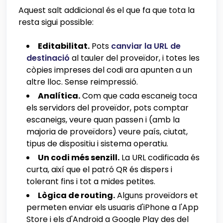
Aquest salt addicional és el que fa que tota la
resta sigui possible:
Editabilitat.
Pots
canviar la URL de
destinació
al tauler del proveïdor, i totes les
còpies impreses del codi ara apunten a un
altre lloc. Sense reimpressió.
Analítica.
Com que cada escaneig toca
els servidors del proveïdor, pots comptar
escaneigs, veure quan passen i (amb la
majoria de proveïdors) veure país, ciutat,
tipus de dispositiu i sistema operatiu.
Un codi més senzill.
La URL codificada és
curta, així que el patró QR és dispers i
tolerant fins i tot a mides petites.
Lògica de routing.
Alguns proveïdors et
permeten enviar els usuaris d'iPhone a l'App
Store i els d'Android a Google Play des del