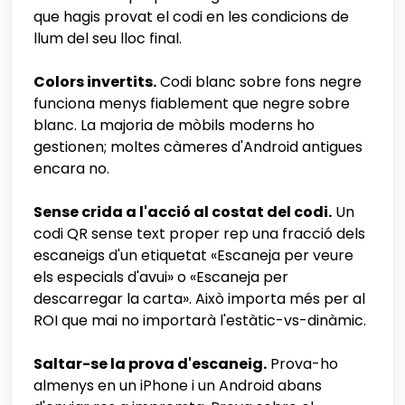
que hagis provat el codi en les condicions de
llum del seu lloc final.
Colors invertits.
Codi blanc sobre fons negre
funciona menys fiablement que negre sobre
blanc. La majoria de mòbils moderns ho
gestionen; moltes càmeres d'Android antigues
encara no.
Sense crida a l'acció al costat del codi.
Un
codi QR sense text proper rep una fracció dels
escaneigs d'un etiquetat «Escaneja per veure
els especials d'avui» o «Escaneja per
descarregar la carta». Això importa més per al
ROI que mai no importarà l'estàtic-vs-dinàmic.
Saltar-se la prova d'escaneig.
Prova-ho
almenys en un iPhone i un Android abans