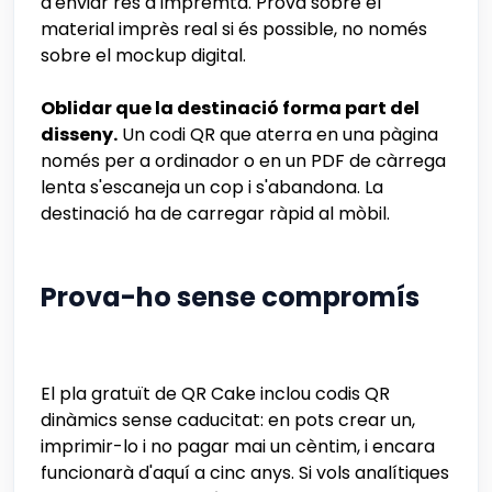
d'enviar res a impremta. Prova sobre el
material imprès real si és possible, no només
sobre el mockup digital.
Oblidar que la destinació forma part del
disseny.
Un codi QR que aterra en una pàgina
només per a ordinador o en un PDF de càrrega
lenta s'escaneja un cop i s'abandona. La
destinació ha de carregar ràpid al mòbil.
Prova-ho sense compromís
El pla gratuït de QR Cake inclou codis QR
dinàmics sense caducitat: en pots crear un,
imprimir-lo i no pagar mai un cèntim, i encara
funcionarà d'aquí a cinc anys. Si vols analítiques