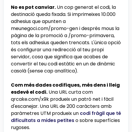
No es pot canviar.
Un cop generat el codi, la
destinació queda fixada. Si imprimeixes 10.000
adhesius que apunten a
meunegoci.com/promo-gen i després mous la
pàgina de la promoció a /promo-primavera,
tots els adhesius queden trencats. L'única opció
és configurar una redirecció al teu propi
servidor, cosa que significa que acabes de
convertir el teu codi estàtic en un de dinàmic
casolà (sense cap analítica).
Com més dades codifiques, més dens i lleig
esdevé el codi.
Una URL curta com
qrcake.com/x9k produeix un patró net i fàcil
d'escanejar. Una URL de 200 caràcters amb
paràmetres UTM produeix un
codi fràgil que té
dificultats a mides petites
o sobre superfícies
rugoses.