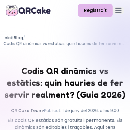
Registra't
Obre el
Funcions
Inici
/
Blog
/
Preus
Codis QR dinàmics vs estàtics: quin hauries de fer servir realment? (Guia 2026)
Blog
Docs
Codis QR dinàmics vs
Ajuda
estàtics: quin hauries de fer
API
servir realment? (Guia 2026)
QR Cake Team
•
Publicat
:
1 de juny del 2026, a les 9:00
Els codis QR estàtics són gratuïts i permanents. Els
dinàmics són editables i traçables. Aquí tens