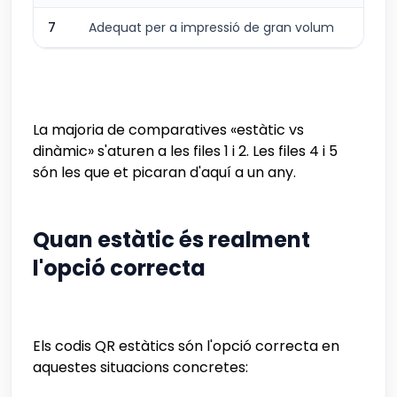
7
Adequat per a impressió de gran volum
A
La majoria de comparatives «estàtic vs
dinàmic» s'aturen a les files 1 i 2. Les files 4 i 5
són les que et picaran d'aquí a un any.
Quan estàtic és realment
l'opció correcta
Els codis QR estàtics són l'opció correcta en
aquestes situacions concretes: