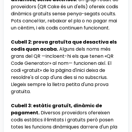
proveïdors (QR Cake és un d'ells) ofereix codis
dinàmics gratuïts sense penya-segats ocults.
Pots cancel·lar, rebaixar el pla o no pagar mai
un cèntim, i els codis continuen funcionant.
Cubell 2: prova gratuïta que desactiva els
codis quan acaba.
Alguns dels noms més
grans del QR —incloent-hi els que tenen «QR
Code Generator» al nom— funcionen així. El
codi «gratuït» de la pàgina d'inici deixa de
resoldre's al cap d'uns dies si no subscrius.
Llegeix sempre la lletra petita d'una prova
gratuïta.
Cubell 3: estàtic gratuït, dinàmic de
pagament.
Diversos proveïdors ofereixen
codis estàtics il·limitats i gratuïts però posen
totes les funcions dinàmiques darrere d'un pla