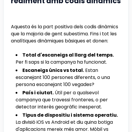
realment amb codis dinàmics
Aquesta és la part positiva dels codis dinàmics
que la majoria de gent subestima. Fins i tot les
analítiques dinàmiques bàsiques et donen:
Total d'escaneigs al llarg del temps.
Per fi saps si la campanya ha funcionat.
Escaneigs únics vs total.
Estan
escanejant 100 persones diferents, o una
persona escanejant 100 vegades?
País i ciutat.
Útil per a qualsevol
campanya que travessi fronteres, o per
detectar interès geogràfic inesperat.
Tipus de dispositiu i sistema operatiu.
La divisió iOS vs Android et diu quina botiga
d'aplicacions mereix més amor. Mòbil vs