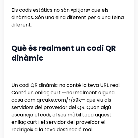
Els codis estàtics no són «pitjors» que els
dinàmics. Són una eina diferent per a una feina
diferent.
Què és realment un codi QR
dinàmic
Un codi QR dinàmic no conté la teva URL real.
Conté un enllaç curt —normalment alguna
cosa com qrcake.com/r/x9k— que viu als
servidors del proveïdor del QR. Quan algú
escaneja el codi, el seu mòbil toca aquest
enllaç curt i el servidor del proveïdor el
redirigeix a la teva destinació real.