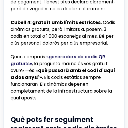
de pagament. Honest si es declara clarament,
però de vegades no es declara clarament.
Cubell 4: gratuït amb límits estrictes.
Codis
dinàmics gratuïts, però limitats a, posem, 3
codis en total o 1.000 escaneigs al mes. Bé per
a ús personal, dolorós per a ús empresarial.
Quan comparis
«generadors de codis QR
gratuïts»
, la pregunta mai no és «és gratuït
avui?» —és
«què passarà amb el codi d'aquí
a dos anys?»
. Els codis estàtics sempre
funcionaran. Els dinàmics depenen
completament de la infraestructura sobre la
qual aposts.
Què pots fer seguiment