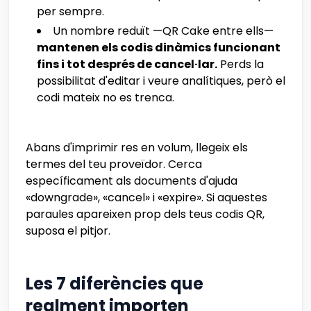
per sempre.
Un nombre reduït —QR Cake entre ells—
mantenen els codis dinàmics funcionant
fins i tot després de cancel·lar.
Perds la
possibilitat d'editar i veure analítiques, però el
codi mateix no es trenca.
Abans d'imprimir res en volum, llegeix els
termes del teu proveïdor. Cerca
específicament als documents d'ajuda
«downgrade», «cancel» i «expire». Si aquestes
paraules apareixen prop dels teus codis QR,
suposa el pitjor.
Les 7 diferències que
realment importen