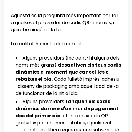
Aquesta és la pregunta més important per fer
a qualsevol proveïdor de codis QR dinàmics, i
gairebé ningú no la fa.
La realitat honesta del mercat:
Alguns proveïdors (incloent-hi alguns dels
noms més grans)
desactiven els teus codis
dinàmics el moment que cancel·les o
rebaixes el pla.
Cada fulletó imprès, adhesiu
i disseny de packaging amb aquell codi deixa
de funcionar de la nit al dia.
Alguns proveïdors
tanquen els codis
dinàmics darrere d'un mur de pagament
des del primer dia
: ofereixen «codis QR
gratuïts» però només estàtics, i qualsevol
codi amb analítica requereix una subscripció