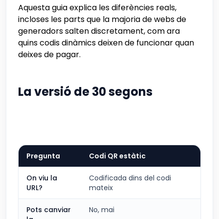
Aquesta guia explica les diferències reals,
incloses les parts que la majoria de webs de
generadors salten discretament, com ara
quins codis dinàmics deixen de funcionar quan
deixes de pagar.
La versió de 30 segons
Pregunta
Codi QR estàtic
Cod
On viu la
Codificada dins del codi
El 
URL?
mateix
Pots canviar
No, mai
Sí,