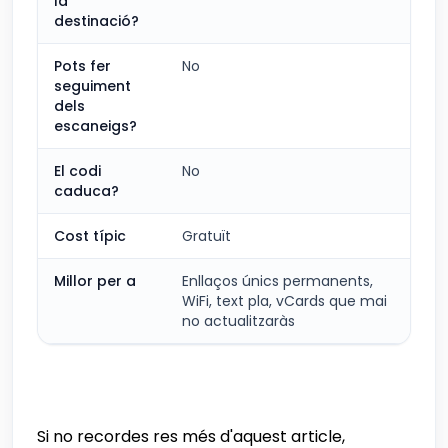
la
destinació?
Pots fer
No
Sí 
seguiment
dels
escaneigs?
El codi
No
Dep
caduca?
Cost típic
Gratuït
Gra
Millor per a
Enllaços únics permanents,
Qua
WiFi, text pla, vCards que mai
cos
no actualitzaràs
que
Si no recordes res més d'aquest article,