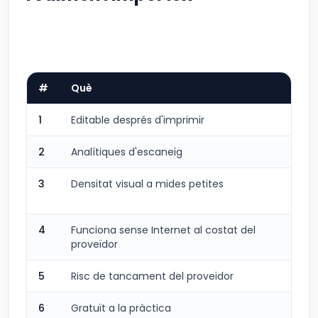
#
Què
E
1
Editable després d'imprimir
N
2
Analítiques d'escaneig
N
3
Densitat visual a mides petites
P
l
4
Funciona sense Internet al costat del
S
proveïdor
5
Risc de tancament del proveïdor
C
6
Gratuït a la pràctica
N