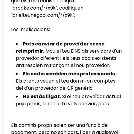
que els teus codis codifiquin
`qrcake.com/r/x9k`, codifiquen
`qr.elteunegoci.com/r/x9k`.
Les implicacions:
Pots canviar de proveïdor sense
reimprimir.
Mou el teu DNS als servidors d'un
proveïdor diferent i els teus codis existents
ara resolen mitjançant el nou proveïdor.
Els codis semblen més professionals.
Els clients veuen el teu domini en comptes
del d'un proveïdor de QR genèric.
No estàs lligat.
Si el teu proveïdor actual
puja preus, tanca o tu vols canviar, pots.
Els dominis propis solen ser una funció de
pagament, però no són cars, i per a qualsevol