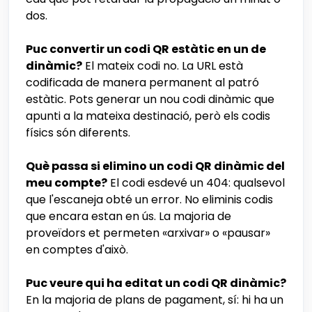
dos.
Puc convertir un codi QR estàtic en un de
dinàmic?
El mateix codi no. La URL està
codificada de manera permanent al patró
estàtic. Pots generar un nou codi dinàmic que
apunti a la mateixa destinació, però els codis
físics són diferents.
Què passa si elimino un codi QR dinàmic del
meu compte?
El codi esdevé un 404: qualsevol
que l'escaneja obté un error. No eliminis codis
que encara estan en ús. La majoria de
proveïdors et permeten «arxivar» o «pausar»
en comptes d'això.
Puc veure qui ha editat un codi QR dinàmic?
En la majoria de plans de pagament, sí: hi ha un