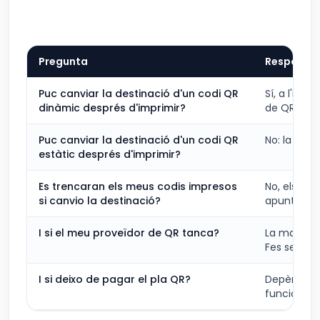
Pregunta
Resposta
Puc canviar la destinació d'un codi QR
Sí, a l'ins
dinàmic després d'imprimir?
de QR.
Puc canviar la destinació d'un codi QR
No: la URL 
estàtic després d'imprimir?
Es trencaran els meus codis impresos
No, els co
si canvio la destinació?
apunten.
I si el meu proveïdor de QR tanca?
La majoria
Fes servir 
I si deixo de pagar el pla QR?
Depèn del 
funcionant.