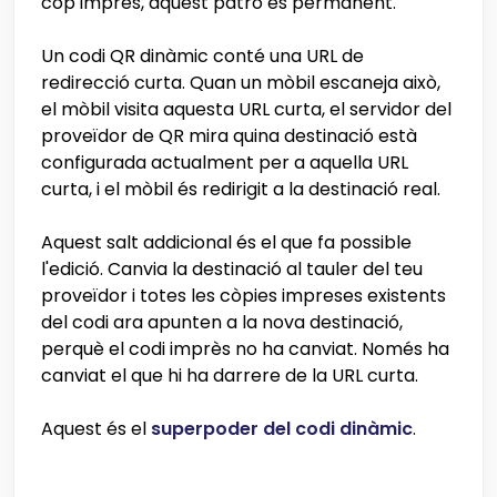
cop imprès, aquest patró és permanent.
Un codi QR dinàmic conté una URL de
redirecció curta. Quan un mòbil escaneja això,
el mòbil visita aquesta URL curta, el servidor del
proveïdor de QR mira quina destinació està
configurada actualment per a aquella URL
curta, i el mòbil és redirigit a la destinació real.
Aquest salt addicional és el que fa possible
l'edició. Canvia la destinació al tauler del teu
proveïdor i totes les còpies impreses existents
del codi ara apunten a la nova destinació,
perquè el codi imprès no ha canviat. Només ha
canviat el que hi ha darrere de la URL curta.
Aquest és el
superpoder del codi dinàmic
.