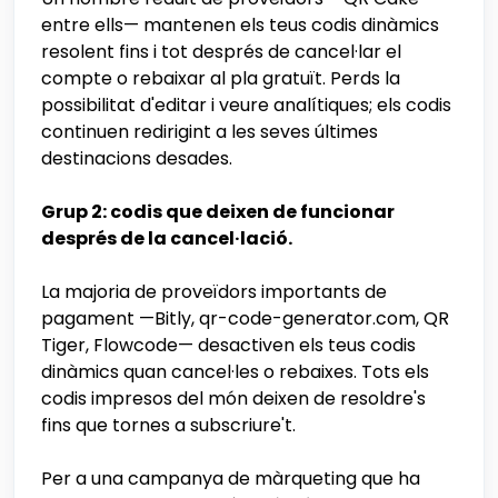
entre ells— mantenen els teus codis dinàmics
resolent fins i tot després de cancel·lar el
compte o rebaixar al pla gratuït. Perds la
possibilitat d'editar i veure analítiques; els codis
continuen redirigint a les seves últimes
destinacions desades.
Grup 2: codis que deixen de funcionar
després de la cancel·lació.
La majoria de proveïdors importants de
pagament —Bitly, qr-code-generator.com, QR
Tiger, Flowcode— desactiven els teus codis
dinàmics quan cancel·les o rebaixes. Tots els
codis impresos del món deixen de resoldre's
fins que tornes a subscriure't.
Per a una campanya de màrqueting que ha