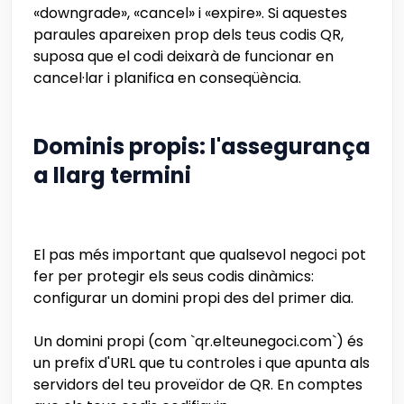
«downgrade», «cancel» i «expire». Si aquestes
paraules apareixen prop dels teus codis QR,
suposa que el codi deixarà de funcionar en
cancel·lar i planifica en conseqüència.
Dominis propis: l'assegurança
a llarg termini
El pas més important que qualsevol negoci pot
fer per protegir els seus codis dinàmics:
configurar un domini propi des del primer dia.
Un domini propi (com `qr.elteunegoci.com`) és
un prefix d'URL que tu controles i que apunta als
servidors del teu proveïdor de QR. En comptes