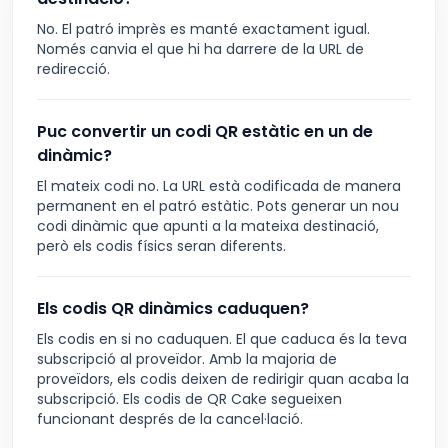
No. El patró imprès es manté exactament igual.
Només canvia el que hi ha darrere de la URL de
redirecció.
Puc convertir un codi QR estàtic en un de
dinàmic?
El mateix codi no. La URL està codificada de manera
permanent en el patró estàtic. Pots generar un nou
codi dinàmic que apunti a la mateixa destinació,
però els codis físics seran diferents.
Els codis QR dinàmics caduquen?
Els codis en si no caduquen. El que caduca és la teva
subscripció al proveïdor. Amb la majoria de
proveïdors, els codis deixen de redirigir quan acaba la
subscripció. Els codis de QR Cake segueixen
funcionant després de la cancel·lació.