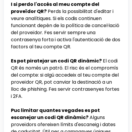
I si perdo l'accés al meu compte del
proveïdor QR?
Perds la possibilitat d'editar i
veure analítiques. Si els codis continuen
funcionant depèn de la política de cancel·lació
del proveïdor. Fes servir sempre una
contrasenya forta i activa l'autenticació de dos
factors al teu compte QR.
Es pot piratejar un codi QR dinàmic?
El codi
QR és només un patró. El risc és el compromís
del compte: si algú accedeix al teu compte del
proveïdor QR, pot canviar la destinació a un
lloc de phishing. Fes servir contrasenyes fortes
i 2FA.
Puc limitar quantes vegades es pot
escanejar un codi QR dinàmic?
Alguns
proveïdors ofereixen límits d'escaneig i dates
de caducitat. Útil per a campanyes úniques,