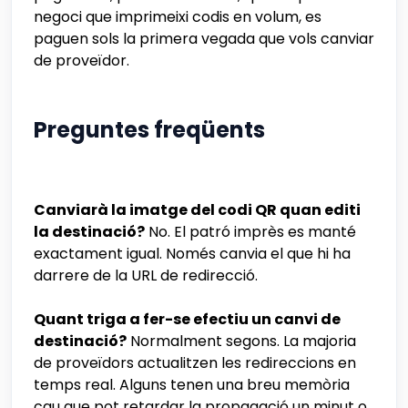
negoci que imprimeixi codis en volum, es
paguen sols la primera vegada que vols canviar
de proveïdor.
Preguntes freqüents
Canviarà la imatge del codi QR quan editi
la destinació?
No. El patró imprès es manté
exactament igual. Només canvia el que hi ha
darrere de la URL de redirecció.
Quant triga a fer-se efectiu un canvi de
destinació?
Normalment segons. La majoria
de proveïdors actualitzen les redireccions en
temps real. Alguns tenen una breu memòria
cau que pot retardar la propagació un minut o