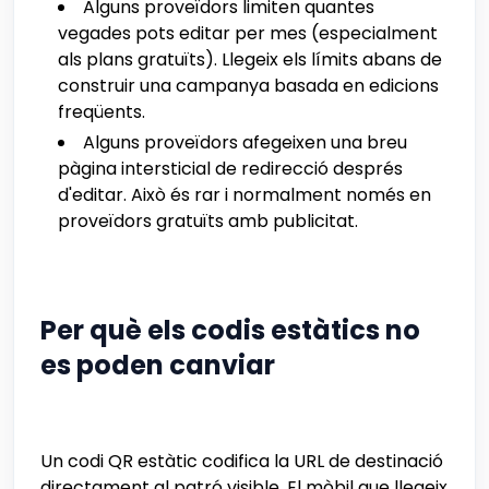
Alguns proveïdors limiten quantes
vegades pots editar per mes (especialment
als plans gratuïts). Llegeix els límits abans de
construir una campanya basada en edicions
freqüents.
Alguns proveïdors afegeixen una breu
pàgina intersticial de redirecció després
d'editar. Això és rar i normalment només en
proveïdors gratuïts amb publicitat.
Per què els codis estàtics no
es poden canviar
Un codi QR estàtic codifica la URL de destinació
directament al patró visible. El mòbil que llegeix