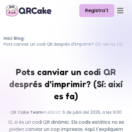
Registra't
Obre el
Funcions
Inici
/
Blog
/
Preus
Pots canviar un codi QR després d'imprimir? (Sí: així es fa)
Blog
Docs
Pots canviar un codi QR
Ajuda
després d'imprimir? (Sí: així
API
es fa)
QR Cake Team
•
Publicat
:
6 de juliol del 2026, a les 9:00
Sí, si és un codi QR dinàmic. Els codis estàtics no es
poden canviar un cop impresos. Aquí t'expliquem