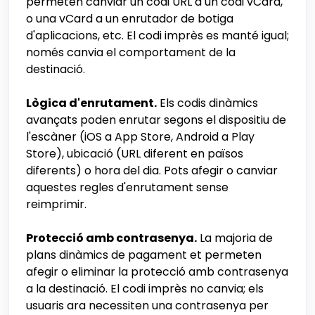
permeten canviar un codi URL a un codi vCard,
o una vCard a un enrutador de botiga
d'aplicacions, etc. El codi imprès es manté igual;
només canvia el comportament de la
destinació.
Lògica d'enrutament.
Els codis dinàmics
avançats poden enrutar segons el dispositiu de
l'escàner (iOS a App Store, Android a Play
Store), ubicació (URL diferent en països
diferents) o hora del dia. Pots afegir o canviar
aquestes regles d'enrutament sense
reimprimir.
Protecció amb contrasenya.
La majoria de
plans dinàmics de pagament et permeten
afegir o eliminar la protecció amb contrasenya
a la destinació. El codi imprès no canvia; els
usuaris ara necessiten una contrasenya per