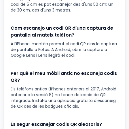
codi de 5 cm es pot escanejar des d'uns 50 cm; un
de 30 cm, des d'uns 3 metres.
Com escanejo un codi QR d'una captura de
pantalla al mateix telèfon?
A l'iPhone, mantén premut el codi QR dins la captura
de pantalla a Fotos. A Android, obre la captura a
Google Lens i Lens llegirà el codi.
Per què el meu mòbil antic no escaneja codis
QR?
Els telèfons antics (iPhones anteriors al 2017, Android
anterior a la versió 8) no tenen detecció de QR
integrada. Instal·la una aplicació gratuïta d'escaneig
de QR des de les botigues oficials.
És segur escanejar codis QR aleatoris?