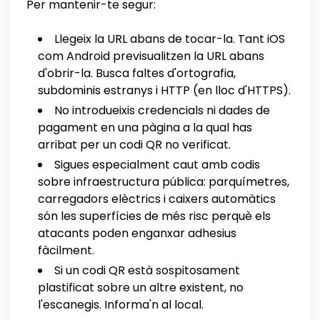
Per mantenir-te segur:
Llegeix la URL abans de tocar-la. Tant iOS
com Android previsualitzen la URL abans
d'obrir-la. Busca faltes d'ortografia,
subdominis estranys i HTTP (en lloc d'HTTPS).
No introdueixis credencials ni dades de
pagament en una pàgina a la qual has
arribat per un codi QR no verificat.
Sigues especialment caut amb codis
sobre infraestructura pública: parquímetres,
carregadors elèctrics i caixers automàtics
són les superfícies de més risc perquè els
atacants poden enganxar adhesius
fàcilment.
Si un codi QR està sospitosament
plastificat sobre un altre existent, no
l'escanegis. Informa'n al local.