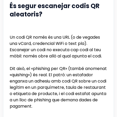
És segur escanejar codis QR
aleatoris?
Un codi QR només és una URL (o de vegades
una vCard, credencial WiFi o text pla).
Escanejar un codi no executa cap codi al teu
mòbil: només obre allò al qual apunta el codi.
Dit això, el «phishing per QR» (també anomenat
«quishing») és real. El patró: un estafador
enganxa un adhesiu amb codi QR sobre un codi
legítim en un parquímetre, taula de restaurant
o etiqueta de producte, i el codi estafat apunta
a un lloc de phishing que demana dades de
pagament.