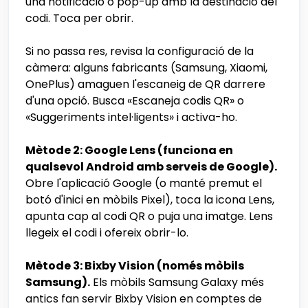
una notificació o pop-up amb la destinació del
codi. Toca per obrir.
Si no passa res, revisa la configuració de la
càmera: alguns fabricants (Samsung, Xiaomi,
OnePlus) amaguen l'escaneig de QR darrere
d'una opció. Busca «Escaneja codis QR» o
«Suggeriments intel·ligents» i activa-ho.
Mètode 2: Google Lens (funciona en
qualsevol Android amb serveis de Google).
Obre l'aplicació Google (o manté premut el
botó d'inici en mòbils Pixel), toca la icona Lens,
apunta cap al codi QR o puja una imatge. Lens
llegeix el codi i ofereix obrir-lo.
Mètode 3: Bixby Vision (només mòbils
Samsung).
Els mòbils Samsung Galaxy més
antics fan servir Bixby Vision en comptes de