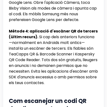
Google Lens. Obre l'aplicació Càmera, toca
Bixby Vision als modes de càmera i apunta cap
al codi. Els mòbils Samsung més nous
prefereixen Google Lens per defecte.
Mètode 4: aplicació d'escàner QR de tercers
(últim recurs).
Si cap dels anteriors funciona
—normalment en Androids molt antics—
instal·la un escàner de tercers. Els fiables són
TeaCapps QR & Barcode Scanner i Kaspersky
QR Code Reader. Tots dos són gratuïts, lleugers
en anuncis i no demanen permisos que no
necessiten. Evita les aplicacions d'escàner amb
SDK d'anuncis excessius o amb permisos sobre
els teus contactes.
Com escanejar un codi QR