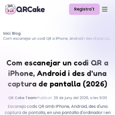
Registra't
Obre el
Funcions
Inici
/
Blog
/
Preus
Com escanejar un codi QR a iPhone, Android i des d'una captura de pantalla (2026)
Blog
Docs
Com escanejar un codi QR a
Ajuda
iPhone, Android i des d'una
API
captura de pantalla (2026)
QR Cake Team
•
Publicat
:
29 de juny del 2026, a les 9:00
Escaneja codis QR amb iPhone, Android, des d'una
captura de pantalla, en una pantalla d'ordinador i en