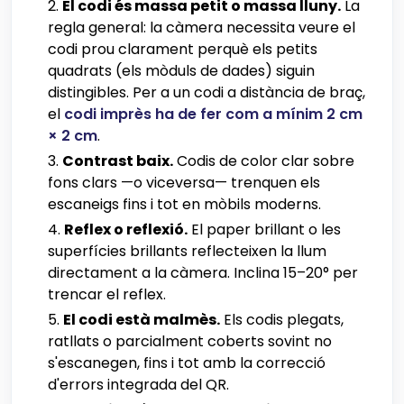
El codi és massa petit o massa lluny.
La
regla general: la càmera necessita veure el
codi prou clarament perquè els petits
quadrats (els mòduls de dades) siguin
distingibles. Per a un codi a distància de braç,
el
codi imprès ha de fer com a mínim 2 cm
× 2 cm
.
Contrast baix.
Codis de color clar sobre
fons clars —o viceversa— trenquen els
escaneigs fins i tot en mòbils moderns.
Reflex o reflexió.
El paper brillant o les
superfícies brillants reflecteixen la llum
directament a la càmera. Inclina 15–20° per
trencar el reflex.
El codi està malmès.
Els codis plegats,
ratllats o parcialment coberts sovint no
s'escanegen, fins i tot amb la correcció
d'errors integrada del QR.