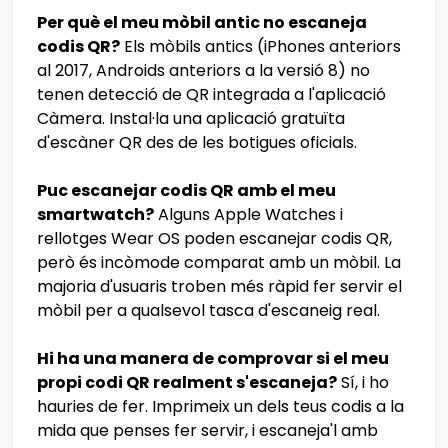
Per què el meu mòbil antic no escaneja
codis QR?
Els mòbils antics (iPhones anteriors
al 2017, Androids anteriors a la versió 8) no
tenen detecció de QR integrada a l'aplicació
Càmera. Instal·la una aplicació gratuïta
d'escàner QR des de les botigues oficials.
Puc escanejar codis QR amb el meu
smartwatch?
Alguns Apple Watches i
rellotges Wear OS poden escanejar codis QR,
però és incòmode comparat amb un mòbil. La
majoria d'usuaris troben més ràpid fer servir el
mòbil per a qualsevol tasca d'escaneig real.
Hi ha una manera de comprovar si el meu
propi codi QR realment s'escaneja?
Sí, i ho
hauries de fer. Imprimeix un dels teus codis a la
mida que penses fer servir, i escaneja'l amb