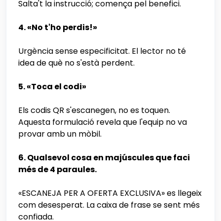
Salta't la instrucció; comença pel benefici.
4. «No t'ho perdis!»
Urgència sense especificitat. El lector no té
idea de què no s'està perdent.
5. «Toca el codi»
Els codis QR s'escanegen, no es toquen.
Aquesta formulació revela que l'equip no va
provar amb un mòbil.
6. Qualsevol cosa en majúscules que faci
més de 4 paraules.
«ESCANEJA PER A OFERTA EXCLUSIVA» es llegeix
com desesperat. La caixa de frase se sent més
confiada.