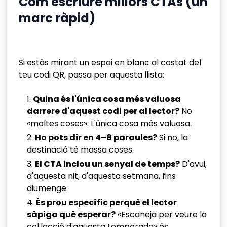
Com escriure millors CTAs (un
marc ràpid)
Si estàs mirant un espai en blanc al costat del
teu codi QR, passa per aquesta llista:
Quina és l'única cosa més valuosa
darrere d'aquest codi per al lector?
No
«moltes coses». L'única cosa més valuosa.
Ho pots dir en 4–8 paraules?
Si no, la
destinació té massa coses.
El CTA inclou un senyal de temps?
D'avui,
d'aquesta nit, d'aquesta setmana, fins
diumenge.
És prou específic perquè el lector
sàpiga què esperar?
«Escaneja per veure la
col·lecció d'aquesta temporada» és