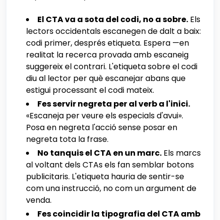
El CTA va a sota del codi, no a sobre.
Els
lectors occidentals escanegen de dalt a baix:
codi primer, després etiqueta. Espera —en
realitat la recerca provada amb escaneig
suggereix el contrari. L'etiqueta sobre el codi
diu al lector per què escanejar abans que
estigui processant el codi mateix.
Fes servir negreta per al verb a l'inici.
«Escaneja per veure els especials d'avui».
Posa en negreta l'acció sense posar en
negreta tota la frase.
No tanquis el CTA en un marc.
Els marcs
al voltant dels CTAs els fan semblar botons
publicitaris. L'etiqueta hauria de sentir-se
com una instrucció, no com un argument de
venda.
Fes coincidir la tipografia del CTA amb