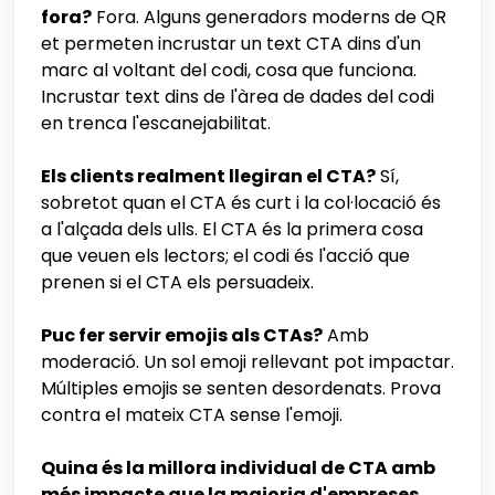
fora?
Fora. Alguns generadors moderns de QR
et permeten incrustar un text CTA dins d'un
marc al voltant del codi, cosa que funciona.
Incrustar text dins de l'àrea de dades del codi
en trenca l'escanejabilitat.
Els clients realment llegiran el CTA?
Sí,
sobretot quan el CTA és curt i la col·locació és
a l'alçada dels ulls. El CTA és la primera cosa
que veuen els lectors; el codi és l'acció que
prenen si el CTA els persuadeix.
Puc fer servir emojis als CTAs?
Amb
moderació. Un sol emoji rellevant pot impactar.
Múltiples emojis se senten desordenats. Prova
contra el mateix CTA sense l'emoji.
Quina és la millora individual de CTA amb
més impacte que la majoria d'empreses