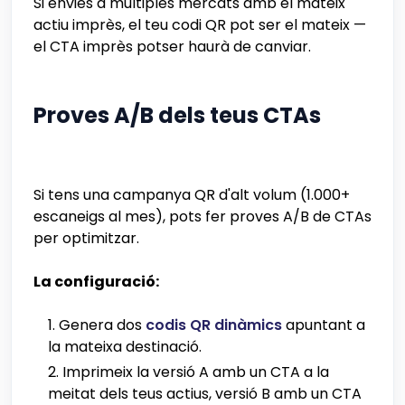
Si envies a múltiples mercats amb el mateix
actiu imprès, el teu codi QR pot ser el mateix —
el CTA imprès potser haurà de canviar.
Proves A/B dels teus CTAs
Si tens una campanya QR d'alt volum (1.000+
escaneigs al mes), pots fer proves A/B de CTAs
per optimitzar.
La configuració:
Genera dos
codis QR dinàmics
apuntant a
la mateixa destinació.
Imprimeix la versió A amb un CTA a la
meitat dels teus actius, versió B amb un CTA