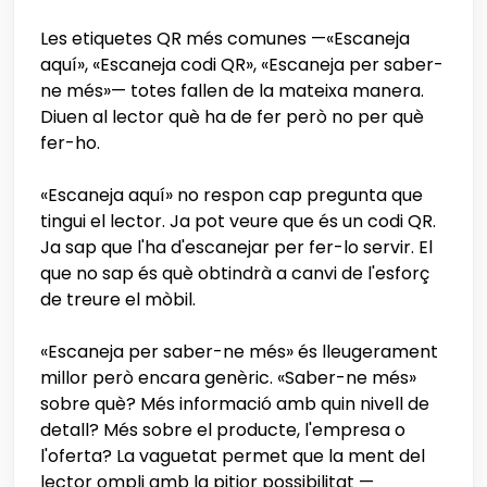
Les etiquetes QR més comunes —«Escaneja
aquí», «Escaneja codi QR», «Escaneja per saber-
ne més»— totes fallen de la mateixa manera.
Diuen al lector què ha de fer però no per què
fer-ho.
«Escaneja aquí» no respon cap pregunta que
tingui el lector. Ja pot veure que és un codi QR.
Ja sap que l'ha d'escanejar per fer-lo servir. El
que no sap és què obtindrà a canvi de l'esforç
de treure el mòbil.
«Escaneja per saber-ne més» és lleugerament
millor però encara genèric. «Saber-ne més»
sobre què? Més informació amb quin nivell de
detall? Més sobre el producte, l'empresa o
l'oferta? La vaguetat permet que la ment del
lector ompli amb la pitjor possibilitat —