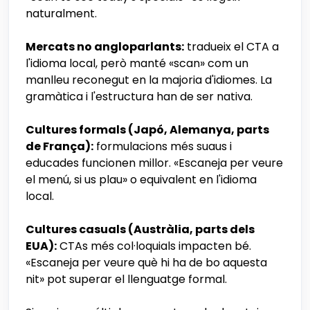
naturalment.
Mercats no angloparlants:
tradueix el CTA a
l'idioma local, però manté «scan» com un
manlleu reconegut en la majoria d'idiomes. La
gramàtica i l'estructura han de ser nativa.
Cultures formals (Japó, Alemanya, parts
de França):
formulacions més suaus i
educades funcionen millor. «Escaneja per veure
el menú, si us plau» o equivalent en l'idioma
local.
Cultures casuals (Austràlia, parts dels
EUA):
CTAs més col·loquials impacten bé.
«Escaneja per veure què hi ha de bo aquesta
nit» pot superar el llenguatge formal.