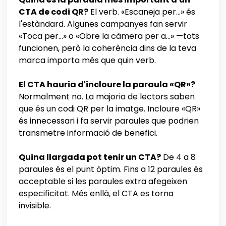
CTA de codi QR?
El verb. «Escaneja per...» és
l'estàndard. Algunes campanyes fan servir
«Toca per...» o «Obre la càmera per a...» —tots
funcionen, però la coherència dins de la teva
marca importa més que quin verb.
El CTA hauria d'incloure la paraula «QR»?
Normalment no. La majoria de lectors saben
que és un codi QR per la imatge. Incloure «QR»
és innecessari i fa servir paraules que podrien
transmetre informació de benefici.
Quina llargada pot tenir un CTA?
De 4 a 8
paraules és el punt òptim. Fins a 12 paraules és
acceptable si les paraules extra afegeixen
especificitat. Més enllà, el CTA es torna
invisible.