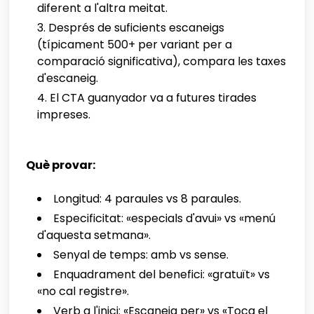
diferent a l'altra meitat.
Després de suficients escaneigs
(típicament 500+ per variant per a
comparació significativa), compara les taxes
d'escaneig.
El CTA guanyador va a futures tirades
impreses.
Què provar:
Longitud: 4 paraules vs 8 paraules.
Especificitat: «especials d'avui» vs «menú
d'aquesta setmana».
Senyal de temps: amb vs sense.
Enquadrament del benefici: «gratuït» vs
«no cal registre».
Verb a l'inici: «Escaneja per» vs «Toca el