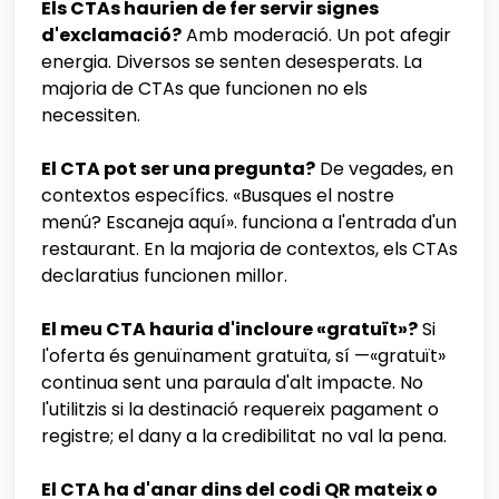
Els CTAs haurien de fer servir signes
d'exclamació?
Amb moderació. Un pot afegir
energia. Diversos se senten desesperats. La
majoria de CTAs que funcionen no els
necessiten.
El CTA pot ser una pregunta?
De vegades, en
contextos específics. «Busques el nostre
menú? Escaneja aquí». funciona a l'entrada d'un
restaurant. En la majoria de contextos, els CTAs
declaratius funcionen millor.
El meu CTA hauria d'incloure «gratuït»?
Si
l'oferta és genuïnament gratuïta, sí —«gratuït»
continua sent una paraula d'alt impacte. No
l'utilitzis si la destinació requereix pagament o
registre; el dany a la credibilitat no val la pena.
El CTA ha d'anar dins del codi QR mateix o