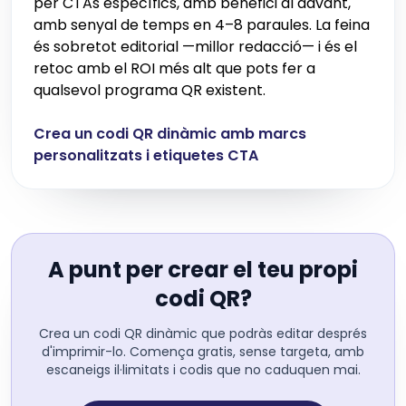
per CTAs específics, amb benefici al davant,
amb senyal de temps en 4–8 paraules. La feina
és sobretot editorial —millor redacció— i és el
retoc amb el ROI més alt que pots fer a
qualsevol programa QR existent.
Crea un codi QR dinàmic amb marcs
personalitzats i etiquetes CTA
A punt per crear el teu propi
codi QR?
Crea un codi QR dinàmic que podràs editar després
d'imprimir-lo. Comença gratis, sense targeta, amb
escaneigs il·limitats i codis que no caduquen mai.