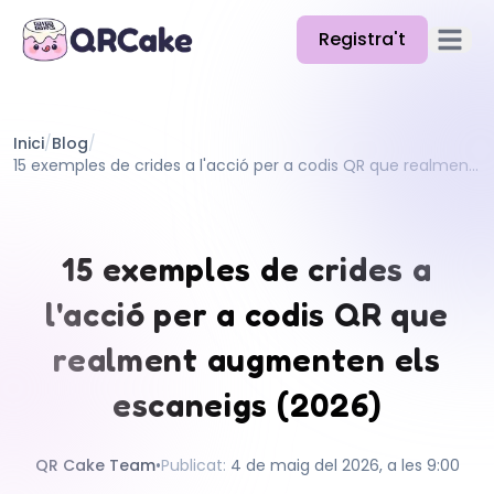
Registra't
Obre el
Funcions
Inici
/
Blog
/
Preus
15 exemples de crides a l'acció per a codis QR que realment augmenten els escaneigs (2026)
Blog
Docs
15 exemples de crides a
Ajuda
l'acció per a codis QR que
API
realment augmenten els
escaneigs (2026)
QR Cake Team
•
Publicat
:
4 de maig del 2026, a les 9:00