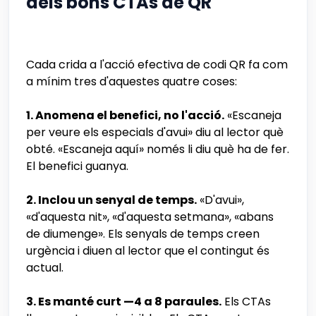
dels bons CTAs de QR
Cada crida a l'acció efectiva de codi QR fa com
a mínim tres d'aquestes quatre coses:
1. Anomena el benefici, no l'acció.
«Escaneja
per veure els especials d'avui» diu al lector què
obté. «Escaneja aquí» només li diu què ha de fer.
El benefici guanya.
2. Inclou un senyal de temps.
«D'avui»,
«d'aquesta nit», «d'aquesta setmana», «abans
de diumenge». Els senyals de temps creen
urgència i diuen al lector que el contingut és
actual.
3. Es manté curt —4 a 8 paraules.
Els CTAs