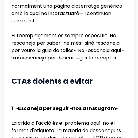
normalment una pàgina d'aterratge genèrica
amb la qual no interactuarà— i continuen
caminant.
El reemplaçament és sempre específic. No
«escaneja per saber-ne més» sinó «escaneja
per veure la guia de talles». No «escaneja aquí»
sinó «escaneja per descarregar la recepta».
CTAs dolents a evitar
1. «Escaneja per seguir-nos a Instagram»
La crida a l'acció és el problema aquí, no el
format d'etiqueta. La majoria de desconeguts
no seguiran un desconegut; el codi QR demana