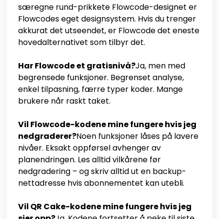
særegne rund-prikkete Flowcode-designet er
Flowcodes eget designsystem. Hvis du trenger
akkurat det utseendet, er Flowcode det eneste
hovedalternativet som tilbyr det.
Har Flowcode et gratisnivå?
Ja, men med
begrensede funksjoner. Begrenset analyse,
enkel tilpasning, færre typer koder. Mange
brukere når raskt taket.
Vil Flowcode-kodene mine fungere hvis jeg
nedgraderer?
Noen funksjoner låses på lavere
nivåer. Eksakt oppførsel avhenger av
planendringen. Les alltid vilkårene før
nedgradering – og skriv alltid ut en backup-
nettadresse hvis abonnementet kan utebli.
Vil QR Cake-kodene mine fungere hvis jeg
sier opp?
Ja. Kodene fortsetter å peke til siste