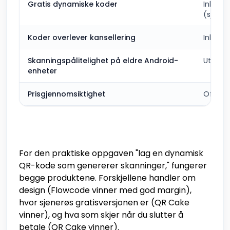
Gratis dynamiske koder
Inklude
(sjener
Koder overlever kansellering
Inklude
Skanningspålitelighet på eldre Android-
Utmerk
enheter
Prisgjennomsiktighet
Offentl
For den praktiske oppgaven "lag en dynamisk
QR-kode som genererer skanninger," fungerer
begge produktene. Forskjellene handler om
design (Flowcode vinner med god margin),
hvor sjenerøs gratisversjonen er (QR Cake
vinner), og hva som skjer når du slutter å
betale (QR Cake vinner).