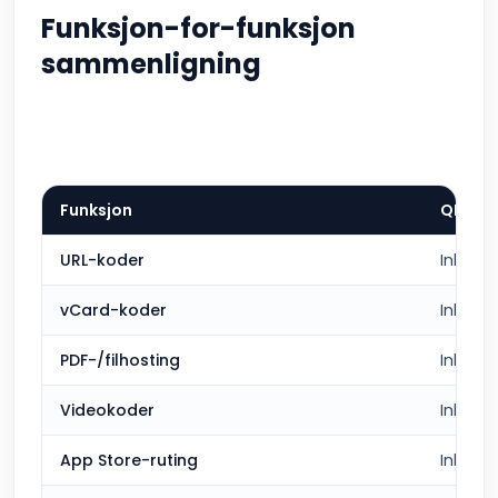
Funksjon-for-funksjon
sammenligning
Funksjon
QR Ca
URL-koder
Inklude
vCard-koder
Inklude
PDF-/filhosting
Inklude
Videokoder
Inklude
App Store-ruting
Inklude