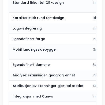
Standard firkantet QR-design
Inklude
Karakteristisk rund QR-design
Ikke ink
Logo-integrering
Inklude
Egendefinert farge
Inklude
Mobil landingssidebygger
Grunnl
Egendefinert domene
Betalt
Analyse: skanninger, geografi, enhet
Inklude
Attribusjon av skanninger gjort på stedet
Standa
Integrasjon med Canva
Inklude