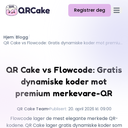
Registrer deg
Åpne 
Funksjoner
Hjem
/
Blogg
/
Priser
QR Cake vs Flowcode: Gratis dynamiske koder mot premium merkevare-QR
Blogg
Docs
QR Cake vs Flowcode: Gratis
Hjelp
dynamiske koder mot
API
premium merkevare-QR
QR Cake Team
•
Publisert
:
20. april 2026 kl. 09:00
Flowcode lager de mest elegante merkede QR-
kodene. QR Cake lager gratis dynamiske koder som